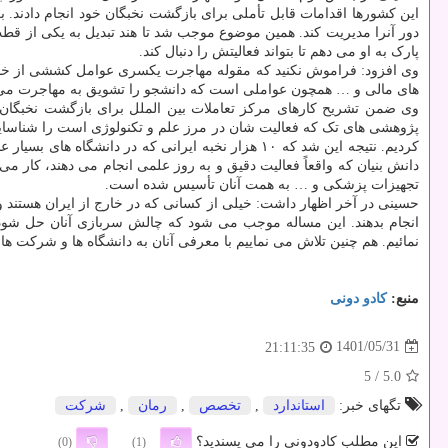
پارک به او می دهم تا بتواند فعالیتش را دنبال کند.
وی افزود: فراموش نکنید که مقوله مهاجرت یکسری عوامل کششی از خار
های مالی و … همچون عواملی است که دانشجو را تشویق به مهاجرت می 
پژوهشی های تک که فعالیت شان در مرز علم و تکنولوژی است را شناسایی ک
تجهیزات پزشکی و … به همت آنان تأسیس شده است.
حسینی در آخر اظهار داشت: خیلی از کسانی که در خارج از ایران هستند و
انجام بدهند. این مساله موجب می شود که چالش سربازی آنان حل شود و ب
نمائیم. هم چنین تلاش می نماییم با معرفی آنان به دانشگاه ها و شرکت های
منبع:
كادو دونی
1401/05/31
21:11:35
/ 5
5.0
تگهای خبر:
استاندارد
,
تخصص
,
رمان
,
شركت
این مطلب کادودونی را می پسندید؟
(0)
(1)