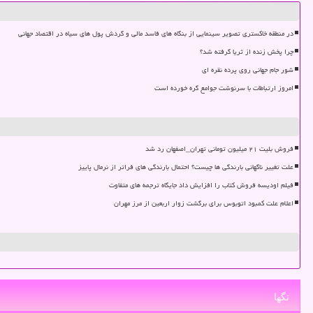
در منطقه خاکستری تصویر سینمایی از بنگاه های فاسد مالی و گردش پول های سیاه در اقتصاد جهانی
چرا پخش زنده از ثریا گرفته شد؟
شور جام جهانی روی پرده نقره ای
امروز ارتباطات با سرنوشت جوامع گره خورده است
فروش بلیت ۲۱ میلیون تومانی تهران_اصفهان رد شد
علت تغییر ناگهانی بارندگی ها چیست؟ احتمال بارندگی های فراتر از نرمال پاییز
فیلم اودیسه فروش کتاب را افزایش داد جایگاه ترجمه های متفاوت
اعلام علت کمبود اتوبوس برای برگشت زوار اربعین از مرز مهران
تگها