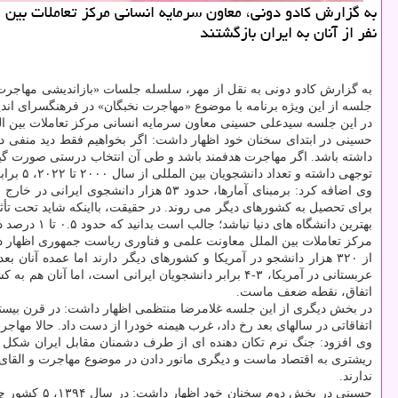
نفر از آنان به ایران بازگشتند
به گزارش کادو دونی به نقل از مهر، سلسله جلسات «بازاندیشی مهاجرت
جلسه از این ویژه برنامه با موضوع «مهاجرت نخبگان» در فرهنگسرای اند
در این جلسه سیدعلی حسینی معاون سرمایه انسانی مرکز تعاملات بین ال
حسینی در ابتدای سخنان خود اظهار داشت: اگر بخواهیم فقط دید منفی د
داشته باشد. اگر مهاجرت هدفمند باشد و طی آن انتخاب درستی صورت گیرد،
توجهی داشته و تعداد دانشجویان بین المللی از سال ۲۰۰۰ تا ۲۰۲۲، ۵ برابر شده است.
برای تحصیل به کشورهای دیگر می روند. در حقیقت، بااینکه شاید تحت تأ
بهترین دانشگاه های دنیا نباشد؛ جالب است بدانید که حدود ۰.۵ تا ۱ درصد دانشجویان ایرانی که مهاجرت می کنند در ۲۰ دانشگاه برتر دنیا پذیرش می گیرند.
مرکز تعاملات بین الملل معاونت علمی و فناوری ریاست جمهوری اظهار داش
از ۳۲۰ هزار دانشجو در آمریکا و کشورهای دیگر دارند اما عمده آ
اتفاق، نقطه ضعف ماست.
در بخش دیگری از این جلسه غلامرضا منتظمی اظهار داشت: در قرن بیستم و 
اتفاقاتی در سالهای بعد رخ داد، غرب هیمنه خودرا از دست داد. حالا مهاج
ریشتری به اقتصاد ماست و دیگری مانور دادن در موضوع مهاجرت و القای مف
ندارند.
حسینی در بخش دوم سخنان خود اظهار داشت: در سال ۱۳۹۴، ۵ کشور چین، تایوان، کره جنوبی، هند و مالزی را بصورت