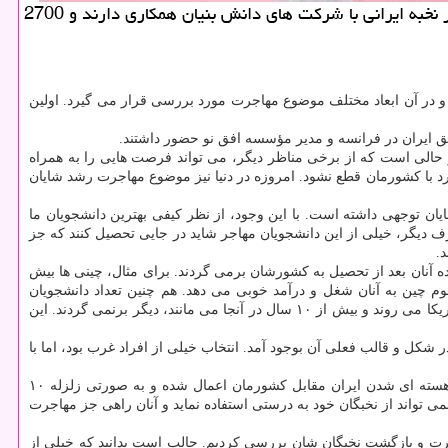
به گزارش کادو دونی، معاون سرمایه انسانی مرکز تعاملات بین الملل معاونت علمی و فناوری ریاست جمهوری اظهار داشت: 10 هزار نخبه ایرانی با شرکت های دانش بنیان همکاری دارند و 2700
 در آن ابعاد مختلف موضوع مهاجرت مورد بررسی قرار می گیرد. اولین
 ایران در فرانسه و مدیر مؤسسه افق نو حضور داشتند.
 حالی است که از برخی مناظر دیگر، می تواند فرصت هایی را به همراه
رد با کشورمان قطع نشود. امروزه در دنیا نیز موضوع مهاجرت رشد شایان
انشجوی ایرانی در خارج از کشورمان تحصیل می کنند. البته این تعداد نسبت به ۱۰ سال قبل، کاهش شایان توجهی داشته است. با این وجود، از نظر کیفی بهترین دانشجویان ما
 دیگر، خیلی از این دانشجویان مهاجر شاید در جایی تحصیل کنند که جز
ه آنان بعد از تحصیل به کشورشان برمی گردند. برای مثال، چینی ها بیش
 علوم چین به آنان شغل و درآمد خوبی می دهد. هم چنین تعداد دانشجویان
عربستانی در آمریکا، ۳-۴ برابر دانشجویان ایرانی است، اما آنان هم به کشورشان برمی گردند. این اتفاق در حالی است که ۹۰ درصد ایرانیانی که به آمریکا می روند و بیش از ۱۰ سال در آنجا می مانند، دیگر برنمی گردند. این
شکل و قالب فعلی آن بوجود آمد. انتخاب خیلی از افراد غرب بود، اما با
وی افزود: جنگ نرم تکان دهنده ای از طرف دشمنان مقابل ایران شکل گرفته است که در ۲ بعد قابل بررسی است؛ یکی تحریم هاست که به بهانه هسته ای شدن ایران مقابل کشورمان اعمال شده و به صورتی زلزله ۱۰
ی تواند از نخبگان خود به درستی استفاده نماید و آنان راهی جز مهاجرت
ت و بازگشت نخبگان شان بررسی کردیم. جالب است بدانید که خیلی از