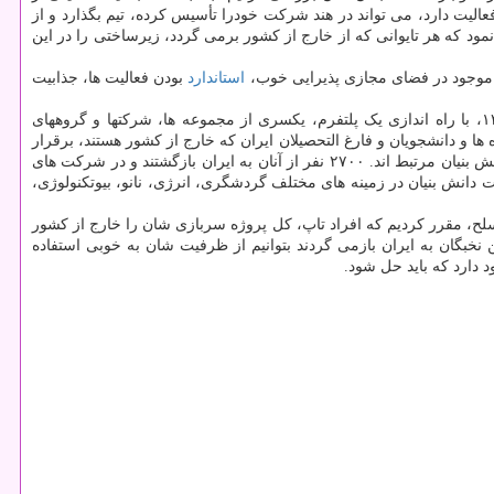
کشورها اقدامات قابل تأملی برای بازگشت نخبگان خود انجام دادند. برای مثال، هند اظهار داشت: هر هندی که در آمریکا حضور دارد و در زمینه IT فعالیت دارد، می تواند در هند شرکت خودرا تأسیس کرده، تیم بگذارد و از
نین، تایوان با ایجاد یک پارک تکنولوژی اعلام نمود که هر تایوانی که از خارج از کشور برمی گردد، زیرساختی را در این
 موجود در فضای مجازی پذیرایی خوب،
استاندارد
بودن فعالیت ها، جذابیت
وی ضمن تشریح کارهای مرکز تعاملات بین الملل برای بازگشت نخبگان ایرانی که در دانشگاه های خارج تحصیل می کنند اظهار داشت: از سال ۱۳۹۴، با راه اندازی یک پلتفرم، یکسری از مجموعه ها، شرکتها و گروههای
 و دانشجویان و فارغ التحصیلان ایران که خارج از کشور هستند، برقرار
کردیم. نتیجه این شد که ۱۰ هزار نخبه ایرانی که در دانشگاه های بسیار عالی دنیا تحصیل می کنند، با داخل کشورمان، دانشگاه ها و شرکت های قوی دانش بنیان مرتبط اند. ۲۷۰۰ نفر از آنان به ایران بازگشتند و در شرکت های
قعاً فعالیت دقیق و به روز علمی انجام می دهند، کار می کنند. علاوه براین، ۷۰۰ نفر از آنان هیئت علمی شده اند و نزدیک به ۳۴۰ شرکت دانش بنیان در زمینه های مختلف گردشگری، انرژی، نانو، بیوتکنولوژی،
سلح، مقرر کردیم که افراد تاپ، کل پروژه سربازی شان را خارج از کشور
نخبگان به ایران بازمی گردند بتوانیم از ظرفیت شان به خوبی استفاده
د دارد که باید حل شود.