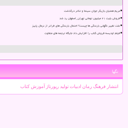
مریم همتیان بازیگر جوان سینما و تئاتر درگذشت
فروش بلیت ۲۱ میلیون تومانی تهران_اصفهان رد شد
علت تغییر ناگهانی بارندگی ها چیست؟ احتمال بارندگی های فراتر از نرمال پاییز
فیلم اودیسه فروش کتاب را افزایش داد جایگاه ترجمه های متفاوت
تگها
انتشار
فرهنگ
رمان
ادبیات
تولید
رپورتاژ
آموزش
كتاب