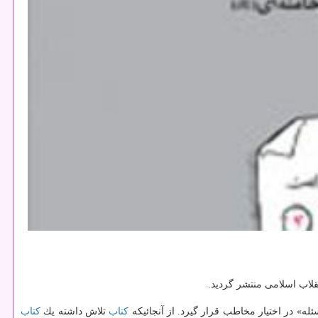
لاب اسلامی منتشر گردید.
له» در اختیار مخاطب قرار گیرد. از آنجائیكه
كتاب
تلاش داشته یك
كتاب