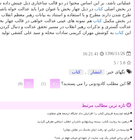
عملیاتی باشد، بر این اساس محتوا در دو قالب ساختاری ذیل چینش دا
در بخش اصلی
كتاب
در ذیل چهار بخش با عنوان چرا باید عدالت خواه باشی
طرح شدن دارند مطرح و با استفاده و استناد به بیانات رهبر معظم انقلاب 
در بخش مكمل
كتاب
هم نمونه های عینی عدالت خواهی در قالب چهار بخش
عدالت گستری و تذكرات رهبر انقلاب در مسیر تحقق عدالت و دنبال كردن
این
كتاب
به كوشش مهران كریمی سادات محله و سید علی كشفی تولید شده است و انتشارات انقلاب اسلام
1396/11/26
16:21:41
/ 5
5.0
تگهای خبر:
انتشار
,
كتاب
این مطلب کادودونی را می پسندید؟
(0)
(1)
تازه ترین مطالب مرتبط
فیلم اودیسه فروش کتاب را افزایش داد جایگاه ترجمه های متفاوت
اربعین به روایت کتاب، بسته پیشنهادی ناشران انقلاب اسلامی معرفی گردید
اودیسه در ایکس لو رفت ایلان ماسک در مقابل نولان!
برای برخی فیلتر یک وب سایت از شهدای میناب مهم تر شد؟