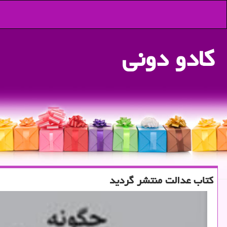
كادو دونی
كتاب عدالت منتشر گردید