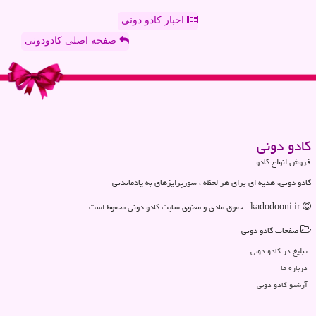
اخبار کادو دونی
صفحه اصلی کادودونی
كادو دونی
فروش انواع کادو
کادو دونی، هدیه ای برای هر لحظه ، سورپرایزهای به یادماندنی
kadodooni.ir - حقوق مادی و معنوی سایت كادو دونی محفوظ است
صفحات كادو دونی
تبلیغ در كادو دونی
درباره ما
آرشیو كادو دونی