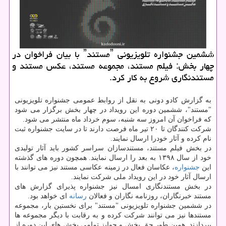
ششمین جشنواره تلویزیونی ˮمستندˮ با بیان فراخوان در
چهار بخش: فیلم مستند، مجموعه مستند، عکس مستند و
مستندنگاری شروع به کار کرد.
به گزارش کادو دونی به نقل از روابط عمومی جشنواره تلویزیونی
"مستند"، ششمین دوره این رویداد در چهار بخش برگزار می شود
که فراخوان آن امروز سه شنبه، سوم خرداد ماه منتشر می شود.
شرکت کنندگان تا ۲۰ تیر ماه فرصت دارند تا در سایت جشنواره ثبت
نام کرده و آثار خودرا ارسال نمایند.
در بخش فیلم مستند، مستندسازان سراسر کشور باید آثار تولیدی
خود از سال ۱۳۹۸ به بعد را ارسال نمایند. همچون دوره های گذشته
این
جشنواره
، عکاسان فعال در زمینه عکاسی مستند نیز می توانند با
ارسال آثار خود در این رویداد ملی شرکت نمایند.
در بخش مستندنگاری امسال نیز جشنواره پذیرای گزارش های
مستند خبرنگاران، روزنامه نگاران و فعالان
رسانه
ای خواهد بود.
در ششمین جشنواره تلویزیونی "مستند" برای نخستین بار، مجموعه
مستندها نیز می توانند شرکت کرده و به رقابت با دیگر مجموعه ها
بپردازند. همین طور حق پخش و جوایز تمامی بخش های این دوره از