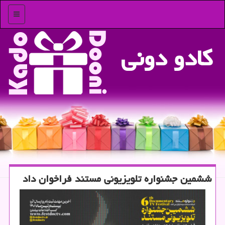
منو
كادو دونی
ششمین جشنواره تلویزیونی مستند فراخوان داد