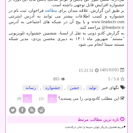
جشنواره افزایش قابل توجهی داشته است.
بر طبق این گزارش، علاقه مندان برای
مطالعه
فراخوان، ثبت نام در
جشنواره و کسب اطلاعات بیشتر می توانند به آدرس اینترنتی
www.festdoctv.com و یا پیج آن در شبکه های اجتماعی به آدرس
festdoctv.ir@ مراجعه کنند.
به گزارش کادو دونی به نقل از ایسنا، ششمین جشنواره تلویزیونی
"مستند" شهریور ماه ۱۴۰۱ به دبیری محسن یزدی، مدیر شبکه
مستند سیما انجام می شود.
1401/03/03
15:21:51
893
/ 5
5.0
تگهای خبر:
تولید
,
جشن
,
جشنواره
,
رسانه
این مطلب کادودونی را می پسندید؟
(0)
(1)
تازه ترین مطالب مرتبط
مریم همتیان بازیگر جوان سینما و تئاتر درگذشت