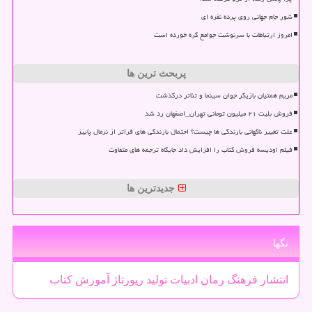
شور جام جهانی روی پرده نقره ای
امروز ارتباطات با سرنوشت جوامع گره خورده است
پربحث ترین ها
مریم همتیان بازیگر جوان سینما و تئاتر درگذشت
فروش بلیت ۲۱ میلیون تومانی تهران_اصفهان رد شد
علت تغییر ناگهانی بارندگی ها چیست؟ احتمال بارندگی های فراتر از نرمال پاییز
فیلم اودیسه فروش کتاب را افزایش داد جایگاه ترجمه های متفاوت
جدیدترین ها
تگها
انتشار
فرهنگ
رمان
ادبیات
تولید
رپورتاژ
آموزش
كتاب