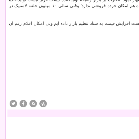
پاسخگوی گرانفروشی واحدهای صنفی باشد؛ هیچ تبانی ای هم با فروشندگان لاستیک نداریم؛ تایرفروشان عمدتا از عمده فروشان تهیه می کنند؛ تولیدکننده هم امکان خرده فروشی ندارد؛ وقتی سالی ۱۰ میلیون حلقه لاستیک در
ن در آبان سال قبل با ۱۵ درصد رخ داد؛ برای سال جدید هم درخواست افزایش قیمت به ستاد تنظیم بازار داده ایم ولی امکان اعلام رقم آن