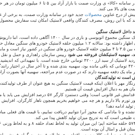
 آزاد بین ۵ تا ۶ میلیون تومان در هر حلقه متفاوت است و برخی عاملان
ت های بالا می کنند.
پیش از درج عناوین
محصولات
جدید خود در سامانه وزارت صمت، به برخی از عا
د که با این روش، مصرف کنندگان واقعی لاستیک امکان ثبت سفارش محصول مورد
در حالی که انجمن صنفی صنعت تایر ایران از تولید ۸۳۶ هزار ح
ارد می شود.
درباره مشکل لاستیک خودرو های سنگین گفت: اوایل سال ۱۳۹۹ اعلام گردید لاستیک از سب
راه برگزار می شود، قرار شد ۲۷۰ هزار حلقه لاستیک وارد شده با ارز ۴۲۰۰ تومانی که باقی مانده بود، سهمیه بند
و هر ماه یک دفعه سهمیه دارند که در صورت عدم مراجعه، سهمیه آنها بصورت آز
است نه تولیدکنندگان
ر مهر با اعلان اینکه قیمت لاستیک سنگین به هیچ عنوان از طرف تولیدکننده
ان هم به دنبال افزایش قیمت آن هستیم.
کشور تورم بالا داریم و هر چه می خواهیم بخریم همچون ناهار کارگران، افزایش
تولید ادامه دهد؟
یت طبیعی است که به تدریج میزان تولید کاهش پیدا می کند.
ان قبل و امثال آن بوده است.
ج محصول در سامانه کالا و سپس اقدام بری عاملان فروش به گران فروشی اظهار