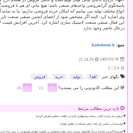
انواع مختلف تولید می نماییم که امکان خرده فروشی نداریم؛ ما به نمایند
وی اشاره کرد: البته اگر مشخص شود از اعضای انجمن صنفی صنعت تایر تخل
درحال حاضر وجود ندارد.
منبع:
kadodooni.ir
1401/01/30
22:14:29
/ 5
5.0
تگهای خبر:
اهدا
,
تولید
,
خرید
,
فروش
این مطلب کادودونی را می پسندید؟
(0)
(1)
تازه ترین مطالب مرتبط
اربعین به روایت کتاب، بسته پیشنهادی ناشران انقلاب اسلامی معرفی گردید
اودیسه در ایکس لو رفت ایلان ماسک در مقابل نولان!
اودیسه آخرین حماسه بزرگ هالیوود نیست نسل جوان محتوای بی کیفیت هوش مصنوعی را پس زده است