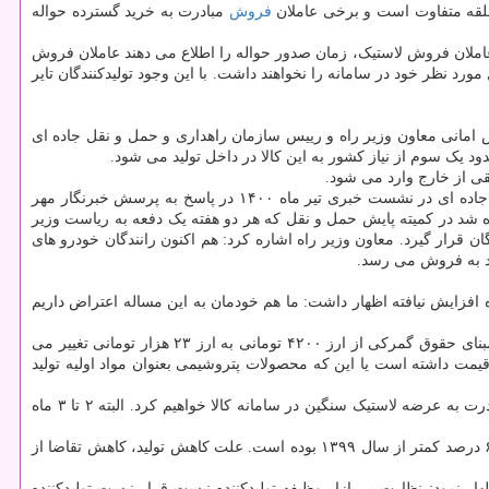
فروش
مبادرت به خرید گسترده حواله
ملان فروش لاستیک، زمان صدور حواله را اطلاع می دهند عاملان فروش
 نظر خود در سامانه را نخواهند داشت. با این وجود تولیدکنندگان تایر
لقه لاستیک سنگین مجموع اتوبوسی و باری در سال ۱۴۰۰ آگاهی داده است، اما داریوش امانی معاون وزیر راه و رییس سازمان راهداری و حمل و نقل جاده ای
رییس سازمان راهداری و حمل و نقل جاده ای در نشست خبری تیر ماه ۱۴۰۰ در پاسخ به پرسش خبرنگار مهر
د ارز ۴۲۰۰ تومانی خارج شده است. با تمهیداتی که اندیشیده شد در کمیته پایش حمل و نقل که هر دو هفته یک دفعه به ریاست وزیر
ی شده و تا آخر سال در اختیار رانندگان قرار گیرد. معاون وزیر راه اشاره کرد: هم اکنون رانندگان خودرو های
اد به فروش می رسد.
 افزایش نیافته اظهار داشت: ما هم خودمان به این مساله اعتراض داریم
وی اضافه کرد: اگر فروشنده ای قیمت لاستیک سنگین را افزایش داده، اقدامش غیر قانونی است؛ وقتی دستمزد کارگر ۵۷ درصد افزایش می یابد یا مبنای حقوق گمرکی از ارز ۴۲۰۰ تومانی به ارز ۲۳ هزار تومانی تغییر می
 قیمت داشته است یا این که محصولات پتروشیمی بعنوان مواد اولیه تولید
سخنگوی انجمن تایر افزود: هنوز مجوز افزایش قیمت لاستیک به ما داده نشده و تا مادامی که مجوز آنرا نتوانیم دریافت نماییم، با قیمت های فعلی مبادرت به عرضه لاستیک سنگین در سامانه کالا خواهیم کرد. البته ۲ تا ۳ ماه
وی تصریح کرد: در سال ۱۴۰۰ تایر باری و اتوبوسی مجموعاً ۸۳۶ هزار و ۵۷۴ حلقه ساخته ایم؛ این میزان تولید به لحاظ تعداد حلقه ۸ و به لحاظ وزنی ۶ درصد کمتر از سال ۱۳۹۹ بوده است. علت کاهش تولید، کاهش تقاضا از
 نمود: نظارت بر بازار وظیفه تولیدکننده نیست قرار نیست تولیدکننده