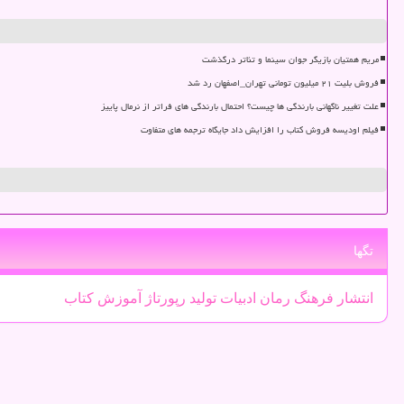
مریم همتیان بازیگر جوان سینما و تئاتر درگذشت
فروش بلیت ۲۱ میلیون تومانی تهران_اصفهان رد شد
علت تغییر ناگهانی بارندگی ها چیست؟ احتمال بارندگی های فراتر از نرمال پاییز
فیلم اودیسه فروش کتاب را افزایش داد جایگاه ترجمه های متفاوت
تگها
انتشار
فرهنگ
رمان
ادبیات
تولید
رپورتاژ
آموزش
كتاب