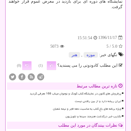
نمایشگاه های دوره ای برای بازدید در معرض عموم قرار خواهند
گرفت.
1396/11/17
15:51:54
5073
/ 5
5.0
تگهای خبر:
موزه
,
هنر
این مطلب کادودونی را می پسندید؟
(0)
(1)
تازه ترین مطالب مرتبط
پرفروش های کانون در نمایشگاه کتاب کودک و نوجوان میناب 168 معرفی گردید
ایران ریشه دارد و از بین رفتنی نیست
ویژه برنامه های باغ کتاب به مناسبت دهه فجر و نیمه شعبان
تکذیب خبر درگذشت هنرمند سینما و تلویزیون
نظرات بینندگان در مورد این مطلب