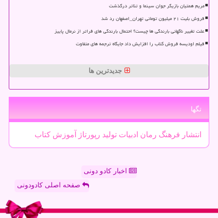
مریم همتیان بازیگر جوان سینما و تئاتر درگذشت
فروش بلیت ۲۱ میلیون تومانی تهران_اصفهان رد شد
علت تغییر ناگهانی بارندگی ها چیست؟ احتمال بارندگی های فراتر از نرمال پاییز
فیلم اودیسه فروش کتاب را افزایش داد جایگاه ترجمه های متفاوت
جدیدترین ها
تگها
انتشار
فرهنگ
رمان
ادبیات
تولید
رپورتاژ
آموزش
كتاب
اخبار کادو دونی
صفحه اصلی کادودونی