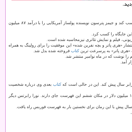
دونی به نقل از گاردین، بازگشت رولینگ به جهان داستانی جادوگری روی صحنه و پرده نقره ای موجب شد تا ۹۵ میلیون دلار درآمد كسب كند و جیمز پترسون نویسنده پولساز آمریكایی را با درآمد ۸۷ میلیون
یونی، فیلم و نمایش تئاتری نیزمحاسبه شده است.
ه ختم شد، ۹۵ میلیون دلار كسب كرد. این به معنی كسب پولی به میزان۱۸۰ دلار در دقیقه است. انتشار «هری پاتر و بچه نفرین شده» این موفقیت را برای رولینگ به همراه
«هری پاتر» به پرسرعت ترین
كتاب
فروخته شده بدل شد.
لم را نوشت كه در ماه نوامبر منتشر شد.
ار آمد.
كتاب
بعدی وی درباره شخصیت
استیون كینگ خالق آثار ترسناك و تعلیق آمیز با درآمد ۱۵ میلیون دلار در مكان پنجم و جان گریشام نویسنده آمریكایی آثار جنایی و حقوقی با كسب ۱۴ میلیون دلار در مكان ششم این فهرست جای دارند. نورا رابرتس دیگر