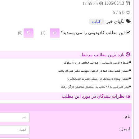
1396/05/13
17:55:25
/ 5
5.0
تگهای خبر:
كتاب
این مطلب کادودونی را می پسندید؟
(0)
(1)
تازه ترین مطالب مرتبط
قسط و قرب، داستانی از عدالت خواهی در راه سلوک
انتشار کتاب بنده خدا در اربعین شهادت دکتر علی لاریجانی
انتشار پنجاه داستانک از زندگی حضرت خدیجه(س)
نشر امیرکبیر با ۹۹ کتاب به استقبال مخاطبان قرآن رفت
نظرات بینندگان در مورد این مطلب
نام:
ایمیل: