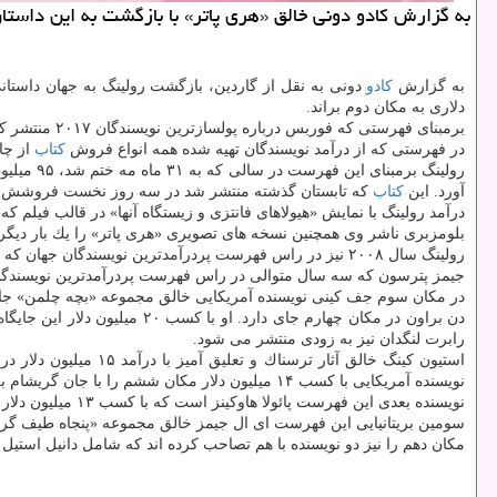
به گزارش كادو دونی خالق «هری پاتر» با بازگشت به این داستان پرطرفدا
به گزارش
كادو
دلاری به مكان دوم براند.
برمبنای فهرستی كه فوربس درباره پولسازترین نویسندگان ۲۰۱۷ منتشر كرده، رولینگ تقریبا یك دهه پس از این كه از رتبه نخست فاصله گرفت، دوباره این جایگاه را كسب كرد.
در فهرستی كه از درآمد نویسندگان تهیه شده همه انواع فروش
كتاب
از چا
آورد. این
كتاب
كه تابستان گذشته منتشر شد در سه روز نخست فروشش تنها در بریتانیا ۶۸۰ هزار نسخه فروش
درآمد رولینگ با نمایش «هیولاهای فانتزی و زیستگاه آنها» در قالب فیلم ك
بلومزبری ناشر وی همچنین نسخه های تصویری «هری پاتر» را یك بار دیگر
رولینگ سال ۲۰۰۸ نیز در راس فهرست پردرآمدترین نویسندگان جهان كه توسط فوربس تهیه می شود جای گرفته بود.
جیمز پترسون كه سه سال متوالی در راس فهرست پردرآمدترین نویسندگان جای داشت امسال با فاصله
در مكان سوم جف كینی نویسنده آمریكایی خالق مجموعه «بچه چلمن» جای دارد. به گزارش فوربس
دن براون در مكان چهارم جای دارد. او با كسب ۲۰ میلیون دلار این جایگاه را كسب كرده است. این در حالی است كه او موفق شد تا در آمدش را دو برابر سال پیش كند. این در حالی است كه
رابرت لنگدان نیز به زودی منتشر می شود.
نویسنده آمریكایی با كسب ۱۴ میلیون دلار مكان ششم را با جان گریشام به صورت مشترك تصاحب كرده است.
نویسنده بعدی این فهرست پائولا هاوكینز است كه با كسب ۱۳ میلیون دلار دومین نویسنده بریتانیایی این فهرست است. او خالق «دختر در قطار» است و سال پیش با این رمان برای نخستین بار به فهرست فوربس راه یافت.
سومین بریتانیایی این فهرست ای ال جیمز خالق مجموعه «پنجاه طیف گری» است كه امسال ۱۱.۵میلیون دلار كسب كرده
مكان دهم را نیز دو نویسنده با هم تصاحب كرده اند كه شامل دانیل استیل با ۱۱ میلیون دلار درآمد و ریك ریوردان با همین مبلغ ا