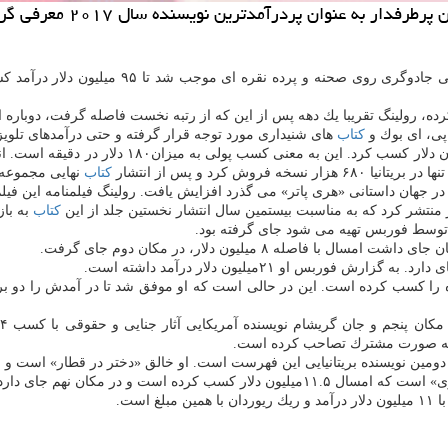
ر به عنوان پردرآمدترین نویسنده سال ۲۰۱۷ معرفی گردید.
پی، ای بوك و
كتاب
های شنیداری مورد توجه قرار گرفته و حتی درآمدهای تلویز
رولینگ برمبنای این فهرست در سالی كه به ۳۱ ماه م
 كرد و پس از انتشار
كتاب
نهایی مجموعه 
ه در جهان داستانی «هری پاتر» می گذرد افزایش یافت. رولینگ فیلمنامه این فی
 منتشر كرد كه به مناسبت بیستمین سال انتشار نخستین جلد از این
كتاب
به باز
 ۸ میلیون دلار، در مكان دوم جای گرفت.
 او ۲۱میلیون دلار درآمد داشته است.
 است و در مكان نهم جای دارد.
ست.