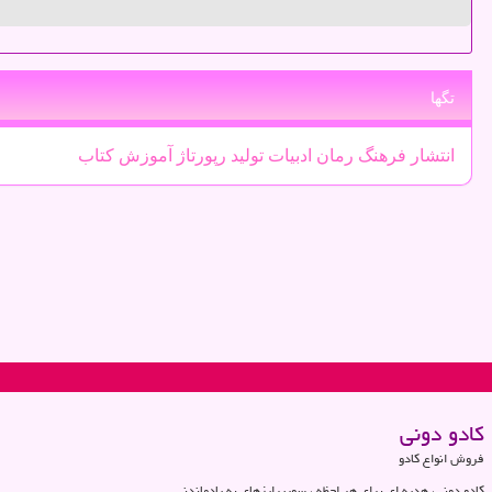
تگها
انتشار
فرهنگ
رمان
ادبیات
تولید
رپورتاژ
آموزش
كتاب
كادو دونی
فروش انواع کادو
کادو دونی، هدیه ای برای هر لحظه ، سورپرایزهای به یادماندنی