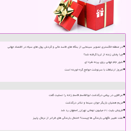
در منطقه خاکستری تصویر سینمایی از بنگاه های فاسد مالی و گردش پول های سیاه در اقتصاد جهانی
چرا پخش زنده از ثریا گرفته شد؟
شور جام جهانی روی پرده نقره ای
امروز ارتباطات با سرنوشت جوامع گره خورده است
عراقچی در پیامی درگذشت ابوالقاسم قاسم زاده را تسلیت گفت
مریم همتیان بازیگر جوان سینما و تئاتر درگذشت
فروش بلیت ۲۱ میلیون تومانی تهران_اصفهان رد شد
علت تغییر ناگهانی بارندگی ها چیست؟ احتمال بارندگی های فراتر از نرمال پاییز