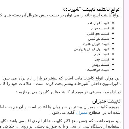
انواع مختلف کابینت آشپزخانه
انواع کابینت آشپزخانه را می توان بر حسب جنس متریال آن دسته بندی کرد 
کابینت ام دی اف
کابینت ممبران
کابینت های گلاس
کابینت پلی گلاس
کابینت نئوپان ملامینه
کابینت پلی اورتان یا پولیشی
کابینت فلزی
کابینت چوبی
کابینت روکش
کابینت نئوکلاسیک
این موارد انواع کابینت هایی است که بیشتر در بازار نام برده می شو
دکوراسیون داخلی آشپزخانه بیشتر بحث کرده است . اطلاعات خود را کامل 
در ادامه به معرفی دو مورد از کابینت ها پر کاربرد می پردازیم :
کابینت ممبران
امروزه کابینت ممبران بیشتر بر سر زبان ها افتاده است و آن هم به خ
شده اند در اصطلاح
ممبران
گفته می شود .
باید توجه داشت که جنس مغز اکثر کابینت ها از ام دی اف می باشد ؛ کابی
استفاده از دستگاه سی ان سی و یا به صورت دستی بر روی آن حکاکی می ش