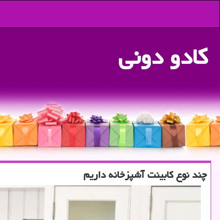
كادو دونی
چند نوع كابینت آشپزخانه داریم