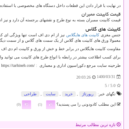
در نهایت با قرار دادن این قطعات داخل دستگاه های مخصوصی با استفا
قیمت کابینت ممبران
قیمت کابینت ممبران بسته به نوع طرح و نقشهای برجسته آن دارد و نیز 
کابینت های گلاس
جنس مغزی
کابینت های هایگلاس
نیز از ام دی اف است تنها ویژگی ای ک
معمولا ورق های کابینت های گلاس از یک سمت های گلاس و از سمت دیگر ب
مقاومت کابینت هایگلاس در برابر خط و خش از ورق و کابینت ام دی اف مل
برای کسب اطلاعت بیشتر در رابطه با انواع طرح های کابینت می توانید وا
طرحینه سایت مرجع دکوراسیون اداری و معماری :
https://tarhineh.com/
1400/03/31
20:03:26
/ 5
5.0
تگهای خبر:
رپورتاژ
,
خرید
,
سایت
,
طراحی
این مطلب کادودونی را می پسندید؟
(0)
(1)
تازه ترین مطالب مرتبط