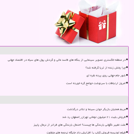
در منطقه خاکستری تصویر سینمایی از بنگاه های فاسد مالی و گردش پول های سیاه در اقتصاد جهانی
چرا پخش زنده از ثریا گرفته شد؟
شور جام جهانی روی پرده نقره ای
امروز ارتباطات با سرنوشت جوامع گره خورده است
مریم همتیان بازیگر جوان سینما و تئاتر درگذشت
فروش بلیت ۲۱ میلیون تومانی تهران_اصفهان رد شد
علت تغییر ناگهانی بارندگی ها چیست؟ احتمال بارندگی های فراتر از نرمال پاییز
فیلم اودیسه فروش کتاب را افزایش داد جایگاه ترجمه های متفاوت