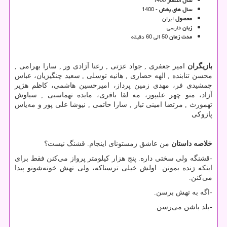
سال انتشار
1400
سال های پخش
- 1400
محصول
ایران
زبان
فارسی
مدت زمان
50 الی 60 دقیقه
بازیگران
امیر جعفری , جواد عزتی , رعنا آزادی ور , سارا بهرامی ,
محسن تنابنده , الهه حصاری , هانیه توسلی , سعید چنگیزیان، عباس
جمشیدی ‌فر، مهدی زمین‌ پرداز، امیرحسین هاشمی، کاظم هژیر
آزاد، منو چهر علیپور، مه ‌لقا باقری، مایده تهماسبی , سیاوش
تهمورث , مرتضا امینی ‌تبار , سارا حاتمی , نیوشا علی ‌پور و مه‌یاس
پازوکی
خلاصه داستان
من عاشق زمستونای اینجام. قشنگ نیست؟
-
قشنگه ولی سختی داره. پنج هزار کیلومتر پرواز می‌کنن فقط برای
اینکه زنده بمونن. اولش خیلی ترسناکه، ولی تهش خونه‌شونو پیدا
می‌کنن.
-
اگه به تهش برسن.
-
بلد باشن می‌رسن.