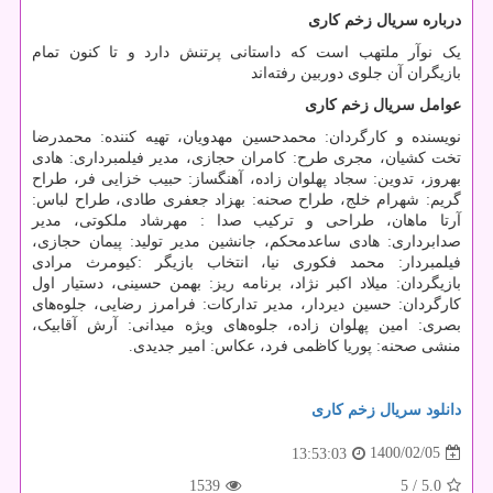
درباره سریال زخم کاری
یک نوآر ملتهب است که داستانی پرتنش دارد و تا کنون تمام
بازیگران آن جلوی دوربین رفته‌اند
عوامل سریال زخم کاری
نویسنده و کارگردان: محمدحسین مهدویان، تهیه کننده: محمدرضا
تخت کشیان، مجری طرح: کامران حجازی، مدیر فیلمبرداری: هادی
بهروز، تدوین: سجاد پهلوان زاده، آهنگساز: حبیب خزایی فر، طراح
گریم: شهرام خلج، طراح صحنه: بهزاد جعفری طادی، طراح لباس:
آرتا ماهان، طراحی و ترکیب صدا : مهرشاد ملکوتی، مدیر
صدابرداری: هادی ساعدمحکم، جانشین مدیر تولید: پیمان حجازی،
فیلمبردار: محمد فکوری نیا، انتخاب بازیگر :کیومرث مرادی
بازیگردان: میلاد اکبر نژاد، برنامه ریز: بهمن حسینی، دستیار اول
کارگردان: حسین دیردار، مدیر تدارکات: فرامرز رضایی، جلوه‌های
بصری: امین پهلوان زاده، جلوه‌های ویژه میدانی: آرش آقابیک،
منشی صحنه: پوریا کاظمی فرد، عکاس: امیر جدیدی.
دانلود
سریال
زخم
کاری
1400/02/05
13:53:03
1539
/ 5
5.0