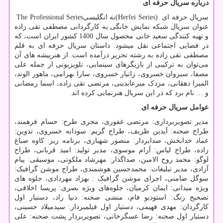
درباره سریال حرفه ای
سریال حرفه ای
(Herfei Series)
به انگلیسی
The Professional Series
عنوان سریال شبکه نمایش خانگی به کارگردانی مصطفی تقی زاده
و تهیه کنندگی سعید خانی محصول سال 1400 کشور ایران است، که
در فضایی اجتماعی نقل میشود. داستان سریال حرفه ای به قلم
مصطفی تقی زاده به رشته تحریر درآمده است. از هنرپیشه های آن
می‌توان به ترکیبی از بازیگرهای سینمایی، تلویزیونی از جمله علی
مصفا، سیروان خسروی، زانیار خسروی، سارا بهرامی، ماهور الوند،
المیرا دهقانی، مزدک میرعابدینی، مرتضی تقی زاده، اسما رمضانی
و … نام برد که در این سریال هنرنمایی کرده اند.
عوامل سریال حرفه ای
مدیر تصویربرداری: مرتضی غفوری، مجری طرح: حسام فرهمند،
طراح صحنه: آیدین ظریف، طراح گریم: سودابه خسروی، تدوین:
عماد خدابخش، صدابردار: منصور شهبازی، برنامه ریز: کاوه صباغ
زاده، طراح لباس: آرام موسوی، مدیر تولید: امید قربانی، طراح
لوگو: محمد روح الامین، صداگذار: مهرشاد ملکوتی، موسیقی: پیام
آزادی، مدیر تبلیغات: محمدحسین هوشمندی، طراح موشن گرافیک:
سوگل ضامنی، اجرای موشن گرافیک : بهزاد مهردادی، جلوه های
ویژه میدانی: ایمان کرمیان، جلوه‌های ویژه بصری: پریسا اخلاقی،
تصحیح رنگ: استودیو فام، منشی صحنه: دنیا راد، دستیار اول
کارگردان: مهدی فهیمی، دستیار اول فیلمبردار: سیدمیلاد حسینی،
دستیار اول صحنه: رضا عسگرخانی، تصویربردار پشت صحنه: علی