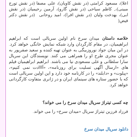
اعلا)، مسعود کرامتی (در نقش کاویان)، علی مصفا (در نقش تورج
مبینی)،, کاظم سیاحی (در نقش گارو)، آرمین رحیمیان (در نقش
ابی)، بهدخت ولیان (در نقش افرا)، امید روحانی (در نقش دکتر
فیض
)
خلاصه داستان
میدان سرخ نام اولین سریالی است که ابراهیم
ابراهیمیان، در مقام کارگردان وارد شبکه نمایش خانگی خواهد کرد.
در این میان جواد نوروزبیگی به عنوان تهیه کننده و سعید صفرپور به
عنوان مجری طرح او را همراهی می کنند. نویسندگان این سریال
سارا سلطانی و علی مسعودی نیا می باشند. ابراهیم ابراهیمیان فیلم
های «ارسال آگهی تسلیت برای روزنامه»، «آااادت نمی کنیم»،
«پیلوت» و «دابلند» را در کارنامه خود دارد و این اولین سریالی است
که با حضور ستاره های سینمای ایران و در ژانری متفاوت کارگردانی
خواهد کرد.
چه کسی تیتراژ سریال میدان سرخ را می خواند؟
فرزاد فرزین تیتراژ سریال «میدان سرخ» را می خواند.
دانلود
سریال
میدان
سرخ