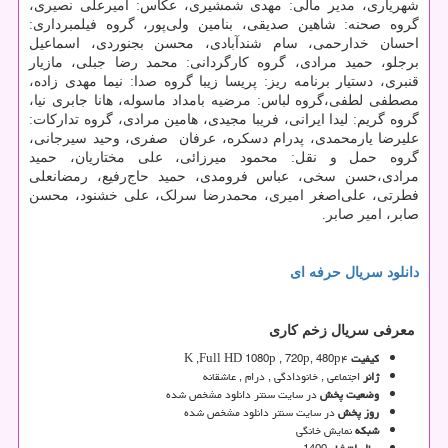
شهریاری، مدیر مالی: مهدی شمشیری، عکاس: امیرعلی نصیری،
گروه صحنه: شاهین صدیقی، بنامین ولی‌پور، گروه فیلمبرداری:
احسان خدارحمی، سام شندآبادی، محسن بجنوردی، اسماعیل
برجلو، حمید مرادی، گروه کارگردانی: محمد رضا جبلی، مازیار
قنبری، دستیار برنامه ریز: پریسا زیبا گروه صدا: نیما مهدی زاده،
مصطفی لطفی،گروه لباس: مرضیه بامداد ماسوله، هانا جابری نیا،
گروه گریم: لیدا ایرانی، فریبا مجیدی، هامین مرادی، گروه تدارکات:
علیرضا یارمحمدی، پدرام دسکره، عرفان صفری، وحید سیرجانی،
گروه حمل و نقل: محمود میرزائی، علی مختاریان، حمید
مرادی،حسن سخی، عباس فرومدی، حمید حاج‌رفیع، رمضانعلی
فطرتی، علی‌اصغر امیری، محمدرضا سرلک، علی خشنود، محسن
صابر، امیر صابر.
دانلود
سریال
حرفه
ای
معرفی سریال زخم کاری
کیفیت
۴
K ,Full HD 1080p , 720p, 480p
ژانر
اجتماعی , خانودادگی , درام , عاشقانه
وضعیت پخش
در سایت سنتر دانلود مشخص شده
روز پخش
در سایت سنتر دانلود مشخص شده
شبکه
نمایش خانگی