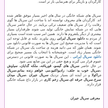
کارگردان و بازیگر برای هنرنمایی باز تر است.
سریال های شبکه خانگی در سال های اخیر بسیار موفق ظاهر شده
اند. کارگردان های معروف توانسته اند با ساخت این سریال ها گوی
رقابت را از سریال های ضعیف ترکی بربایند. در حال حاضر سریال
هایی که در شبکه نمایش خانگی تولید می شوند طرفداران بسیار
بیشتری از دیگر پلتفروم ها دارند. همین امر سبب شده است بسیاری
از مردم به
دانلود سریال ایرانی
روی بیاورند. نکته ی قابل توجه این
است که با مدیریت صحیح این سریال ها به صورت قانونی دانلود می
شوند. همان طور که می دانید هزینه ی ساخت یک سریال در شبکه
خانگی بسیار زیاد است. خوشبختانه با انتخاب یک مسیر صحیح برای
دانلود
سریال
ایرانی
، این سریال ها به صورت قانونی در دسترس
عموم قرار می گیرند و هیچ حقی در این بین ضایع نمی شود.
در حال حاضر
سریال های گیسو، قورباغه، ملکه گدایان، سیاوش
،سریال خوب بد جلف: رادیواکتیو،می خواهم زنده بمانم،سریال
دراکولا
و در آینده ای بسیار نزدیک
سریال جیران
،
سریال میدان
سرخ
،
سریال حرفه ای
،
سریال زخم کاری
در بازار داغ شبکه خانگی
قرار دارند.
معرفی سریال جیران