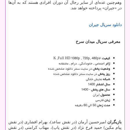
وهم‌چنین عده‌ای از سایر رجال آن دوران افرادی هستند که به آن‌ها
در «جیران» پرداخته خواهد شد.
دانلود
سریال
جیران
معرفی سریال میدان سرخ
کیفیت
۴
K ,Full HD 1080p , 720p, 480p
ژانر
اجتماعی , خانودادگی , درام , عاشقانه
وضعیت پخش
در سایت سنتر دانلود مشخص شده
روز پخش
در سایت سنتر دانلود مشخص شده
شبکه
نمایش خانگی
سال انتشار
1400
سال های پخش
- 1400
محصول
ایران
زبان
فارسی
مدت زمان
50 الی 60 دقیقه
بازیگران
امیرحسین آرمان (در نقش ساعد)، بهرام افشاری (در نقش
پیام مکین) حمید فرخ نژاد (در نقش پاپ)، مهتاب کرامتی (در نقش