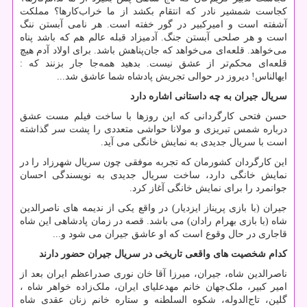
کجاست شمشیر نادر که انتقام بکشد از ما خراب‌کارها؟ مملکت
آشفته است و امیرکبیر در گور خفته است. هر نامی آبستن ننگ
است و هر صلحی آبستن جنگ. آدمیزاد قبله عالم هم که باشد پناه
می‌خواهد. قلعه‌ای می‌خواهد که جان‌پناهش باشد. برای اولاد آدم هیچ
قلعه‌ای محکم‌تر از عشق نیست. بدهید همه‌جا جار بزنند که :
ایهالناس! دیروز در حوالی تجریش پادشاه شما عاشق شد
...
سریال جیران به چه داستانی اشاره دارد
حسن فتحی کارگردانی که این روزها با ساخت فیلم مست عشق
درباره شمس تبریزی و مولانا حواشی متعددی را پشت سر گذاشته
است با سریال جدیدی به نمایش خانگی می آید.
این کارگردان کشورمان که تجربه موفقی چون سریال شهرزاد را در
نمایش خانگی دارد، ساخت سریال جدیدی به نویسندگی احسان
جوانمرد را برای نمایش خانگی آغاز کرد.
جیران (با بازی پریناز ایزدیار) در واقع یکی از ندیمه های ناصرالدین
شاه (با بازی بهرام رادان) می باشد. قصه در زمان پادشاهی این شاه
قاجاری در حال وقوع است که او عاشق جیران می شود و
...
کدام شخصیت های واقعی تاریخی در سریال جیران حضور دارند
ناصرالدین شاه، جیران، میرزا آقا خان نوری صدراعظم ایران بعد از
امیر کبیر، ملک‌جهان خانم مهدعلیای ایران، ملک‌زاده خواهر شاه ،
گلین، تاج‌الدوله، شکوه السلطنه و ستاره خانم زنان عقدی شاه