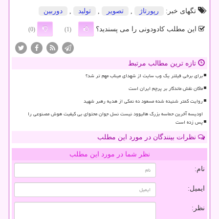
تگهای خبر:
رپورتاژ
,
تصویر
,
تولید
,
دوربین
این مطلب کادودونی را می پسندید؟
(0)
(1)
تازه ترین مطالب مرتبط
برای برخی فیلتر یک وب سایت از شهدای میناب مهم تر شد؟
ماکان نقش ماندگار بر پرچم ایران است
روایت کمتر شنیده شده مسعود ده نمکی از هدیه رهبر شهید
اودیسه آخرین حماسه بزرگ هالیوود نیست نسل جوان محتوای بی کیفیت هوش مصنوعی را
پس زده است
نظرات بینندگان در مورد این مطلب
نظر شما در مورد این مطلب
نام:
ایمیل:
نظر: