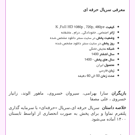
معرفی سریال حرفه ای
کیفیت
۴
K ,Full HD 1080p , 720p, 480p
ژانر
اجتماعی , خانودادگی , درام , عاشقانه
وضعیت پخش
در سایت سنتر دانلود مشخص شده
روز پخش
در سایت سنتر دانلود مشخص شده
شبکه
نمایش خانگی
سال انتشار
1400
سال های پخش
- 1400
محصول
ایران
زبان
فارسی
مدت زمان
50 الی 60 دقیقه
بازیگران
سارا بهرامی، سیروان خسروی، ماهور الوند، زانیار
خسروی ، علی مصفا
خلاصه داستان
سریال حرفه ای،سریال «حرفه‌ای» با سرمایه گذاری
پلتفرم نماوا و برای پخش به صورت انحصاری از اواسط تابستان
۱۴۰۰ آماده می‌شود.