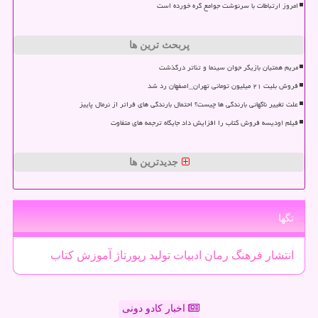
امروز ارتباطات با سرنوشت جوامع گره خورده است
پربحث ترین ها
مریم همتیان بازیگر جوان سینما و تئاتر درگذشت
فروش بلیت ۲۱ میلیون تومانی تهران_اصفهان رد شد
علت تغییر ناگهانی بارندگی ها چیست؟ احتمال بارندگی های فراتر از نرمال پاییز
فیلم اودیسه فروش کتاب را افزایش داد جایگاه ترجمه های متفاوت
جدیدترین ها
تگها
انتشار
فرهنگ
رمان
ادبیات
تولید
رپورتاژ
آموزش
كتاب
اخبار کادو دونی