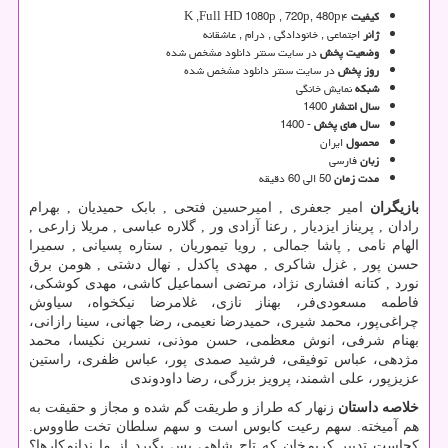
کیفیت
۴
K ,Full HD 1080p , 720p, 480p
ژانر
اجتماعی , خانودادگی , درام , عاشقانه
وضعیت پخش
در سایت سنتر دانلود مشخص شده
روز پخش
در سایت سنتر دانلود مشخص شده
شبکه
نمایش خانگی
سال انتشار
1400
سال های پخش
- 1400
محصول
ایران
زبان
فارسی
مدت زمان
50 الی 60 دقیقه
بازیگران
امیر جعفری , امیرحسین فتحی , بابک حمیدیان , بهرام
رادان , پریناز ایزدیار , رعنا آزادی ور , گلاره عباسی , مریلا زارعی ,
الهام نامی , پاشا جمالی , رویا تیموریان , ستاره پسیانی , سمیرا
حسن پور , غزل شاکری , مهدی پاکدل , نهال دشتی , هومن برق
نورد , کتانه افشاری نژاد، مرتضی اسماعیل کاشی، مهدی کوشکی،
فاطمه مسعودی‌فر، بهناز نازی، غلامرضا نیکخواه، سیاوش
چراغی‌پور، محمد شیری، حمیدرضا نعیمی، رضا جهانی، سینا رازانی،
بهنام شرفی، انوش معظمی، حسن موذنی، نسرین نکیسا، محمد
مژدهی، عباس توفیقی، فرشید صمدی پور، عباس ظفری، راستین
عزیزپور، علی اشمند، پرویز بزرگی، رضا داودوندی
خلاصه داستان
زنهار که طراز و طریقت گم شده و مجاز و حقیقت به
هم آمیخته. سهم رعیت کابوس است و سهم سلطان تخت طاووس.
کجاست تدبیر کریم‌خان که تاج شاهی پس بگیرد از ما ندانم‌کارها؟