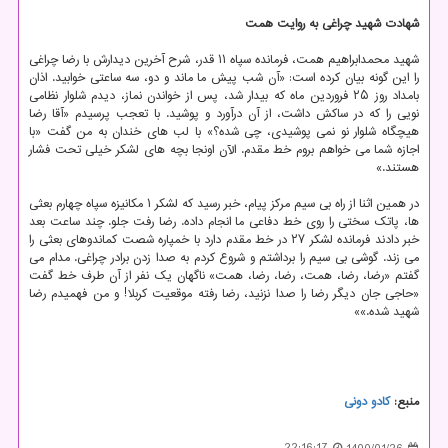
شهادت شهید چراغی به روایت همت
شهید محمدابراهیم همت، فرمانده سپاه ۱۱ قدر، شرح آخرین دیدارش با رضا چراغی
را این گونه بیان کرده است: «آن شب پیش ما ماند و دو، سه ساعتی خوابید. اذان
بامداد روز ۲۵ فروردین ماه که بیدار شد، پس از خواندن نماز، دیدم شلوار نظامی
نویی را که در ساکش داشت، از آن درآورد و پوشید. با تعجب پرسیدم «آقا رضا
هیچگاه شلوار نو نمی پوشیدی، چی شده؟» با لب های خندان به من گفت «با
اجازه شما می خواهم بروم خط مقدم. الآن اونجا بچه های لشکر خیلی تحت فشار
هستند.»
در همین اثنا از راه بی سیم مرکز پیام، خبر رسید که لشکر ۱ مکانیزه سپاه چهارم بعثی
ها، پاتک سختی را روی خط دفاعی ما انجام داده. رضا رفت جلو. چند ساعت بعد
خبر دادند فرمانده لشکر ۲۷ در خط مقدم دارد با خمپاره شصت کماندوهای بعثی را
می زند. گوشی بی سیم را برداشتم و شروع کردم به صدا زدن برادر چراغی. مدام می
گفتم «رضا، رضا، همت، رضا، رضا، همت» ناگهان یک نفر از آن طرف خط گفت
«حاجی جان دیگر رضا را صدا نزنید، رضا رفته موقعیت کربلا! و من فهمیدم رضا
شهید شده.»»
منبع:
كادو دونی