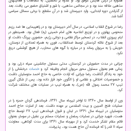
همواره در درس هایش موفق بود. او علاوه بر تحصیل، به مطالعات و فعالیتهای
مذهبی علاقه مند بود و در مجالس مذهبی، با شور و اشتیاق حضور می یافت. بعد
از گذراندن دوره ابتدایی، وارد دبیرستان شد و در آن مقطع با برخی مسائل سیاسی
آشنا شد.
رضا در شروع انقلاب اسلامی، در سال آخر دبیرستان بود و در راهپیمایی ها ضد رزیم
منحوس پهلوی و در توزیع اعلامیه های امام خمینی (ره) فعال بود. همینطور در
ایام پیروزی انقلاب، در تسخیر مراکز نظامی و دولتی رژیم، حضوری پررنگ داشت. او
بعد از شروع غائله کردستان توسط ضدانقلاب، فوری به همراه تعدادی از دوستان،
خویش را به مریوان رساند و در مبارزه با گروه های محارب، از هیچ کوششی دریغ
نکرد.
چراغی در مدت حضورش در کردستان، مدتی مسئول جانشینی سپاه دزلی بود و
زمانی هم بعنوان مسئول محور مریوان انجام وظیفه کرد و
خدمات
درخشانی را از
خود به یادگار گذاشت. رضا چراغی که ارادت خاصی به حاج احمد متوسلیان داشت
و خصوصیات اخلاقی و نظامی او را الگوی خود قرار داده بود، پس از شکل گیری
تیپ ۲۷ محمد رسول الله (ص)، به همراه تیپ در عملیات های مختلف شرکت
کرد.
وی از اواسط سال ۱۳۶۰ تا اواخر تیرماه سال ۱۳۶۱، فرماندهی گردان حمزه را در
عملیات فتح المبین و بیت المقدس بر عهده داشت. بعد از اسارت حاج احمد
متوسلیان در تیرماه سال ۱۳۶۱ در لبنان و قبول فرماندهی تیپ ۲۷ توسط حاج
همت، شهید چراغی در عملیات رمضان و عملیات مسلم بن عقیل در سومار، بعنوان
قائم مقام لشکر خدمت کرد و از مهرماه سال ۱۳۶۱ برای مدت کوتاهی، معاونت
سپاه ۱۱ قدر را که فرمانده آن حاج همت بود، پذیرفت.