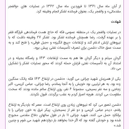
از آبان ماه سال ۱۳۶۱ تا فروردین ماه سال ۱۳۶۲ در عملیات های «والفجر
مقدماتی» و والفجر یک، بعنوان فرمانده لشکر انجام وظیفه کرد.
شهادت
در عملیات والفجر یک در منطقه عمومی فکه که حاج همت فرماندهی قرارگاه ظفر
را بر عهده گرفت، رضا همچنان فرمانده لشکر بود. لشکر ۲۷ وظیفه داشت که با
نیروهای ارتش ادغام کند و ارتفاعات «پیچ انگیزه» و «جبل فوقی» را فتح کند و به
سمت عمق خاک دشمن برای تصرف تأسیسات نفتی پیش برود.
گردان میثم و دیگر گردان ها هم به سمت ارتفاعات ۱۴۳ و پاسگاه بجیله و در
امتداد آن به تأسیسات نفتی قزلبان حمله کردند که محور عملیات لشکر را تشکیل
می داد.
یکی از همرزمان شهید چراغی می گوید: «دشمن در ارتفاع ۱۴۳ فکه پاتک سنگین
زده بود. به هر ترتیبی بود خویش را به آنجا رساندم. رضا چراغی، عباس کریمی، اکبر
زجاجی و سه نفر بسیجی، مجموعاً ۶ نفر، روی ارتفاع سالم مانده بودند که سخت
مقاومت می کردند. هرچه اصرار کردم به عقب برگردند، قبول نکردند.
دشمن تصور می کرد که نیروهای زیادی روی ارتفاع است. عصر که باردیگر به ارتفاع
رفتم، دیدم عباس کریمی و دو نفر از بسیجیان، پیکر غرق به خون چراغی را با
برانکارد حمل می کنند. شهید چراغی ۱۱ بار در طول سالهای دفاع مقدس مجروح
شده بود و خودش گفته بود که اگر خدا بخواهد بار دوازدهم شهید می شوم و چنین
شد.»