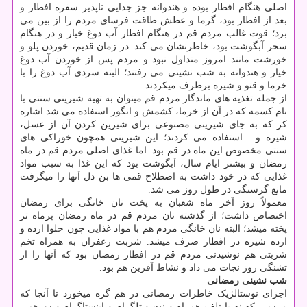
اصلی هنگام افطار بوده و هندوانه جز جدایی ناپذیر سفره افطار و
بعد از افطار بود، گرما و عطش طاقت فرسای مردم را از بین می
برد؛ قوت غالب مردم قم در هنگام افطار آب دوغ خیار و در هنگام
سحر آبگوشت بود، خاطرنشان می کند: در زمان قدیم، خوردن پلو و
خورشت مانند امروز متداول نبود و مردم پس از خوردن آب دوغ
خیار و هندوانه به شب نشینی می رفتند؛ البته سردی آب دوغ را با
خرما و قتو و شیره برطرف می‎کردند.
از جمله تغذیه‏ های ماندگار مردم قم می‎توان به تهیه شیرینی سنتی با
نام کسمه که در آن از خرما، کشمش و انگور استفاده می شد اشاره
کر که به جای شیرینی مصنوعی برای شیرین کردن آن از عسل،
شیره و... استفاده می کردند؛ این شیرینی همچون خوراکی های
سنتی مخصوص این ماه در قم بود. اما غذای اصلی مردم قم در ماه
رمضان و بیشتر ایام سال، آبگوشت بود که این غذا به سبب مواد
غذایی که در خود داشت به اصطلاح قمی ها بن دل آنها را می‎گرفت
مانع گرسنگی در طول روز می‏ شد.
معمولاً روز آخر ماه شعبان به پخت نان خانگی برای رمضان
اختصاص داشت؛ از گذشته نان مردم قم در ماه رمضان پرماه تر
پخته می‎شد؛ البته نان خانگی مردم هم با مواد غذایی چون حلوا ارده و
ارده شیره در افطار صرف می‎شد. شربت زعفران به همراه تخم
شربتی هم نوشیدنی مردم قم در افطار رمضان بود که آنها را از
تشنگی روز نجات می داد و نشاط آفرین هم بود.
شب نشینی رمضانی
اجزای نوستالژیک خاطرات رمضانی در هم گره می‎خورد تا آنجا که
مردمی که نه با تلفن همراه و نت و تلگرام و اینستاگرام و دورهمی