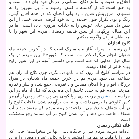
اخلاق و حدیث و امامزادگان آسمانی را در دل خود جای داده است و
به حق است که از گذشته تا کنون، رسوم و آدابی شیرین را به
نسل‎های امروزینش تقدیم دارد ولی آنچنان که در همه آفاق گیتی،
رنگ و بوی تکرار فنون جدیده را به خود گرفته است، خیلی از این
سنن دل نشین جای خویش را به عادات امروزی داده است. اما در
این مقال، برگ‎هایی از سنن قدیمه رمضانی مردم این شهر را با
مخاطبان قرآنی واگویه می‎کنیم.
کلوخ اندازان
این رسم، به منزله آغاز ماه مبارک است که در آخرین جمعه ماه
شعبان انجام می‎گرفت؛درست است که کووید19 بین مردم در یک
سال قبل جدایی انداخته است ولی دانستن آنچه در این شهر رایج
بوده خالی از لطف نیست.
در مراسم کلوخ اندازون که با نامهای دیگری چون کلاخ اندازان هم
شناخته می شود مردم قم در آخرین جمعه ماه شعبان، در منزل
بزرگان اقوام و یا امکان مقدس و یا تفریحی جمع شده و ساز و نقاره
می‎زدند؛ مردم قم به حدی عاشق این ماه بودند که قبل از ماه در این
مراسم به
جشن
و چوب بازی و پایکوبی می پرداختند و پس از آن هر
کس کلوخی را برمی داشت و به نیت برآورده شدن حاجات کلوخ را
در آب شفاف خندق می انداختند؛ دیرینه مردم قم معتقد بودند آب
شفاف حاجت می دهد و آب شدن کلوخ در آب همانند رفع مشکلات
است.
خانه تکانی رمضان
عادات دیرینه مردم قم از جایگاه دینی آنها بر می‎خواست؛ جایی که
دین را با ملیت در هم می آمیختند و خانه تکانی عید و رمضان را برای