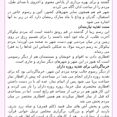
گشتند و برای بهره برداری از پاداش معنوی و اخروی با صدای طبل،
مردم را از ساعت اذان آگاه می کردند.
شهر قم هم همچون سایر شهرهای کشور، آئین و رسوم خاص در
استقبال، گذران و وداع با ماه مبارک رمضان دارد که در زیر به آنها
اشاره می شود.
سنت تغذیه نیازمندان
این رسم زیبا از گذشته در قم رونق داشته است که مردم نیکوکار
آخرت طلب، از ماه خود آنچه داشتند را برای تقسیم رزق در روی
زمین و در میان مردمی تهی دست شهر به صحنه می آوردند؛ مردم
نیکوکار به رسم دیرینه مولا، به شکلی ناشناس این غذاها را به فقرا
می رساند.
افطاری دادن به اقوام و خویشان و مستمندان هم از دیگر رسومی
است که هنوز در این شهر و شهرهای دیگر ساری و جاری است.
خرماگردانی برای تغذیه روزه داران
از دیگر رسوم جالب توجه مردم این شهر، خرماگردانی بود که برای
تغذیه روزه داران انجام می‏ شد؛ در مساجدی که پیش از افطار نماز
جماعت برپا می شود پس از اتمام نماز، عده ای با در دست داشتن
افطاری مختصری مثل خرما، روزه روزه داران را باز می کردند و
این کار هنوز هم در برخی از مساجد قم رایج است. اما در مساجدی
که قبل از نماز افطار می‎کردند هم همین افطاری مختصر در میان
مردم پخش می شد.
پختن و پخش آش های مثل قنبید (کلم قمری) و شله زرد نذری،
بازدید از اقوام و بزرگان، برگزاری مجلس ترتیل خوانی قرآن،
عیادت از بیماران و... هم از کارهای دیگری است که اهل قم در ماه