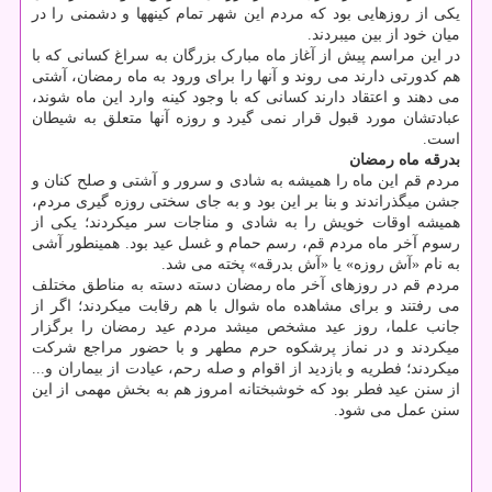
یکی از روزهایی بود که مردم این شهر تمام کینه‎ها و دشمنی را در
میان خود از بین می‎بردند.
در این مراسم پیش از آغاز ماه مبارک بزرگان به سراغ کسانی که با
هم کدورتی دارند می روند و آنها را برای ورود به ماه رمضان، آشتی
می دهند و اعتقاد دارند کسانی که با وجود کینه وارد این ماه شوند،
عبادتشان مورد قبول قرار نمی گیرد و روزه آنها متعلق به شیطان
است.
بدرقه ماه رمضان
مردم قم این ماه را همیشه به شادی و سرور و آشتی و صلح کنان و
جشن می‎گذراندند و بنا بر این بود و به جای سختی روزه گیری مردم،
همیشه اوقات خویش را به شادی و مناجات سر می‎کردند؛ یکی از
رسوم آخر ماه مردم قم، رسم حمام و غسل عید بود. همینطور آشی
به نام «آش روزه» یا «آش بدرقه» پخته می شد.
مردم قم در روزهای آخر ماه رمضان دسته دسته به مناطق مختلف
می‏ رفتند و برای مشاهده ماه شوال با هم رقابت می‎کردند؛ اگر از
جانب علما، روز عید مشخص می‎شد مردم عید رمضان را برگزار
می‏‎کردند و در نماز پرشکوه حرم مطهر و با حضور مراجع شرکت
می‎کردند؛ فطریه و بازدید از اقوام و صله رحم، عیادت از بیماران و...
از سنن عید فطر بود که خوشبختانه امروز هم به بخش مهمی از این
سنن عمل می ‏شود.