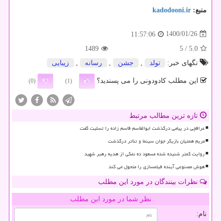
منبع:
kadodooni.ir
1400/01/26
11:57:06
1489
/ 5
5.0
تگهای خبر:
تولد
,
جشن
,
رسانه
,
زیبایی
این مطلب کادودونی را می پسندید؟
(0)
(1)
تازه ترین مطالب مرتبط
عراقچی در پیامی درگذشت ابوالقاسم قاسم زاده را تسلیت گفت
مریم همتیان بازیگر جوان سینما و تئاتر درگذشت
روایت کمتر شنیده شده مسعود ده نمکی از هدیه رهبر شهید
هوش مصنوعی آینده فیلمسازی را متحول می کند
نظرات بینندگان در مورد این مطلب
نظر شما در مورد این مطلب
نام: