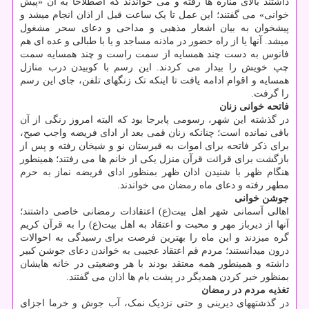
داشتند بالای مناره ها رفته و می خواندند که اصطلاحاً به آن «پیش
خوانی» می گفتند؛ این عمل تا یک ساعت قبل از اذان انجام می‎شد و
پیشخوان به بیان اشعار مذهبی و مداحی و دعای سحر مشغول
می‎شد. آنها یا از راه حضور در ماذنه مساجد و یا با طبالی و عده ای هم
فانوس به دست چند همسایه از سمت راست و چند همسایه سمت
چپ خویش را بیدار می کردند. این رسم با کوبیدن درب منازل
همسایه و اقوام ادامه یافت تا اینکه تک زنگ‎های تلفن، جای این رسم
را گرفت.
فاتحه خوانی زنان
در گذشته این شهر، رسومی پابرجا بود که البته امروز رنگی از آن
باقی نمانده است؛ چنانکه زنان قمی بعد از ادای فریضه واجب صبح،
برای ذکر فاتحه برای اموات به قبرستان نو و شیخان رفته و پس از
بازگشت برای قرائت قرآن منزل یکی از خانم ها می رفتند؛ همینطور
هنگام ظهر با شنیدن اذان ظهر بمنظور ادای فریضه نماز به حرم
مطهر رفته و دعای ماه رمضان می خواندند.
جوشن خوانی
اهالی آسمانی شهر اهل بیت(ع) اعتقادات رمضانی خاصی داشتند؛
آنها از دیرباز مهر و محبت و اعتقاد به اهل بیت(ع) را به قرآن کریم
گره می‎زدند و این ماه را بهترین فرصت برای رسیدگی به احوالات
درون می‎دانستند؛ مردم قم اعتقاد عجیبی به خواندن دعای جوشن کبیر
داشته و همینطور همه معتقد بودند با هر وضعیتی در خانه هایشان
بمنظور خبر کردن همدیگر در پشت بام ها اذان می گفتند.
تغذیه مردم در رمضان
در گذشته‎های دیرینی و حتی نزدیک نمک، آب جوش و خرما اجزای