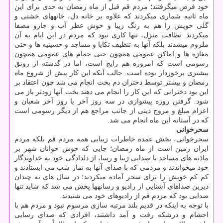
خود فرض می‎گرفتند؛ مردم قم قبل از ماه رمضان به حدی برای این
ماه ثانیه شماری می‎کردند که علاوه بر خانه دل، خانه‎های خشتی و
گلی خویش را هم به رنگ زیبا و خوش عطر آب و جارو مصفا
می‎کردند. نظافت منزل، تنها کاری نبود که مردم در این ایام به آن
ملزوم می‎شدند بلکه آنها به تنظیف تکایا و مساجد و حسینیه ها و حتی
مغازه ها و اماکن عمومی همچون حتی حمام های عمومی همچون
رسومی است که امروزه هم رایج است، اما در گذشته از رونق
بیشتری برخوردار بوده است. جالب آنکه این کار پیش از شروع ماه
رمضان و بیشتر توسط دختران دم بخت انجام می شد چون اعتقاد بر
این بود دخترانی که این کار را انجام می دهند بخت آنها زودتر باز می
شود. گرفتن روزه پیشوازی در سه روز آخر یا روز آخر شعبان و
اعزام مبلغ و مروج دینی از جانب مراجع هم از دیگر رسومی است
که در آستانه این ماه انجام می شد.
سحرخوانی
سحرخوانی، بخش عمده خاطرات زیبایی همه مردم قم بلکه مردم
ایران زمین است از ماه رمضان؛ جایی که خوش خوانان شهر بر
ماذنه‏ های مساجد با صدایی زیبا و رسا، از دلدادگی خود به خداوندگار
خود می‎خواندند و مردمی که با صدای آنها به نماز شب می ایستادند و
کم کم خویش را برای سحر آماده می‎کردند؛ در سال های نه چندان
دیرین صداهای آشنایی از رادیو و رسانه‎ها پخش می شد که شاید تنها
صدایی بود که مردم قم از رادیوهای خود می شنیدند.
با توجه به اینکه در قدیم بلند مرتبه سازی مرسوم نبود و مردم هم با
احشام و درشکه رفت و آمد داشتند، افرادی که صدای رسایی