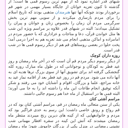
شبهای قدر اشاره نمود که از مهم ترین رسوم قمی ها است؛ از
گذشته تا کنون تعزیه خوانان از جایگاه بسیار مهمی در شهر قم
برخوردار بودند چونکه آنها تنها
هنرمندان
مذهبی بودند که تاریخ اسلام
را برای مردم بازسازی می‎کردند و از سویی مهم ترین بخش
سرگرمی مردم آن زمان را بخصوص زنان و جوانان و پیران را
تشکیل می‎دادند؛ البته در شبهای قدر علاوه بر مراسم ویژه این شب
ها مثل خواندن قرآن، دعا و مناجات و عزاداری که با حضور مردم در
امامزاده و اماکن مذهبی انجام می شد تعزیه هم به اجرا درمی آمد؛
پخت حلوا در بعضی روستاهای قم هم از دیگر رسوم قمی ها در شب
قدر است.
روزه داران کوچک
از دیگر رسوم دیگر مردم قم آن است که در آخر ماه رمضان و روز
عید فطر به کودکان و نوجوانانی که در طول ماه مبارک روزه کله
گنجشکی گرفته اند برای تشویق آنها از سوی بزرگ ترها هدیه ای به
آنها داده می شود. مردم قم در روز عید فطر بعد از اقامه نماز عید به
خانه مراجع، علما و بزرگان، اقوام و آشنایان خود می رفتند و شکر
آنکه توفیق انجام طاعات این ماه را داشته اند را به جا می آورند؛
البته قمی ها در استقبال از ماه خدا هم رسوم جالبی داشتند.
مراسم آشتی کنان
یکی از سنن متعالی ماه رمضان در قم، مراسم آشتی کنان بود که در
قم رواج و رونق خاصی داشت؛ این رسم به حدی فراگیر بود که
مردم و خانواده‎هایی که از کینه های دیرین رنج می‎بردند منتظر ماه
رمضان می‎شدند که آتش این کینه در سفره افطار مهمانی شب
نشینی رمضانی در منزل یکی از بزرگان خاموش شود؛ ماه رمضان