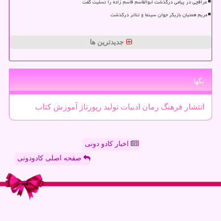
عراقچی در پیامی درگذشت ابوالقاسم قاسم زاده را تسلیت گفت
مریم همتیان بازیگر جوان سینما و تئاتر درگذشت
جدیدترین ها
تگها
انتشار
فرهنگ
رمان
ادبیات
تولید
رپورتاژ
آموزش
كتاب
اخبار کادو دونی
صفحه اصلی کادودونی