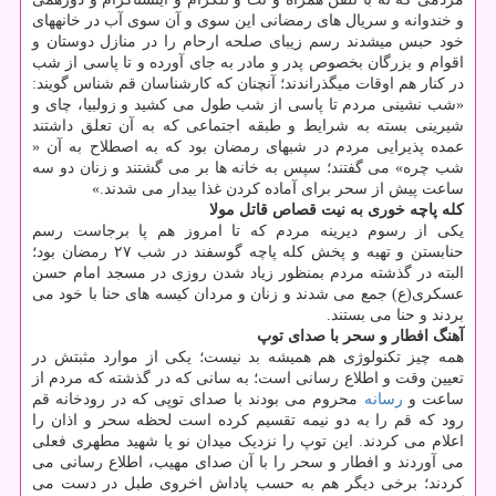
و خندوانه و سریال های رمضانی این سوی و آن سوی آب در خانه‎های
خود حبس می‎شدند رسم زیبای صلحه ارحام را در منازل دوستان و
اقوام و بزرگان بخصوص پدر و مادر به جای آورده و تا پاسی از شب
در کنار هم اوقات می‎گذراندند؛ آنچنان که کارشناسان قم شناس گویند:
«شب نشینی مردم تا پاسی از شب طول می کشید و زولبیا، چای و
شیرینی بسته به شرایط و طبقه اجتماعی که به آن تعلق داشتند
عمده پذیرایی مردم در شبهای رمضان بود که به اصطلاح به آن «
شب چره» می گفتند؛ سپس به خانه ها بر می گشتند و زنان دو سه
ساعت پیش از سحر برای آماده کردن غذا بیدار می شدند.»
کله پاچه خوری به نیت قصاص قاتل مولا
یکی از رسوم دیرینه مردم که تا امروز هم پا برجاست رسم
حنابستن و تهیه و پخش کله پاچه گوسفند در شب ۲۷ رمضان بود؛
البته در گذشته مردم بمنظور زیاد شدن روزی در مسجد امام حسن
عسکری(ع) جمع می شدند و زنان و مردان کیسه های حنا با خود می
بردند و حنا می بستند.
آهنگ افطار و سحر با صدای توپ
همه چیز تکنولوژی هم همیشه بد نیست؛ یکی از موارد مثبتش در
تعیین وقت و اطلاع رسانی است؛ به سانی که در گذشته که مردم از
ساعت و
رسانه
محروم می بودند با صدای توپی که در رودخانه قم
رود که قم را به دو نیمه تقسیم کرده است لحظه سحر و اذان را
اعلام می کردند. این توپ را نزدیک میدان نو یا شهید مطهری فعلی
می آوردند و افطار و سحر را با آن صدای مهیب، اطلاع رسانی می
کردند؛ برخی دیگر هم به حسب پاداش اخروی طبل در دست می