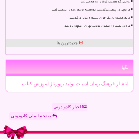
روایتی که معادلات کربلا را به هم می زند
عراقچی در پیامی درگذشت ابوالقاسم قاسم زاده را تسلیت گفت
مریم همتیان بازیگر جوان سینما و تئاتر درگذشت
فروش بلیت ۲۱ میلیون تومانی تهران_اصفهان رد شد
جدیدترین ها
تگها
انتشار
فرهنگ
رمان
ادبیات
تولید
رپورتاژ
آموزش
كتاب
اخبار کادو دونی
صفحه اصلی کادودونی