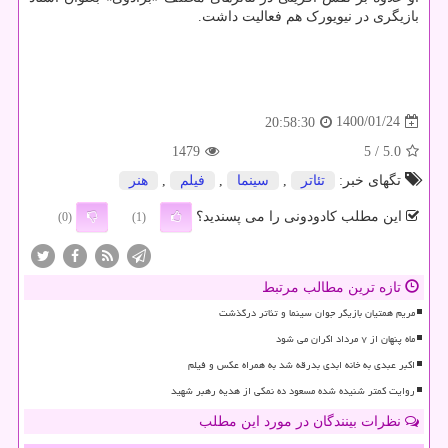
بازیگری در نیویورک هم فعالیت داشت.
1400/01/24
20:58:30
1479
/ 5
5.0
تگهای خبر:
تئاتر
,
سینما
,
فیلم
,
هنر
این مطلب کادودونی را می پسندید؟
(0)
(1)
تازه ترین مطالب مرتبط
مریم همتیان بازیگر جوان سینما و تئاتر درگذشت
ماه پنهان از ۷ مرداد اکران می شود
اکبر عبدی به خانه ابدی بدرقه شد به همراه عکس و فیلم
روایت کمتر شنیده شده مسعود ده نمکی از هدیه رهبر شهید
نظرات بینندگان در مورد این مطلب