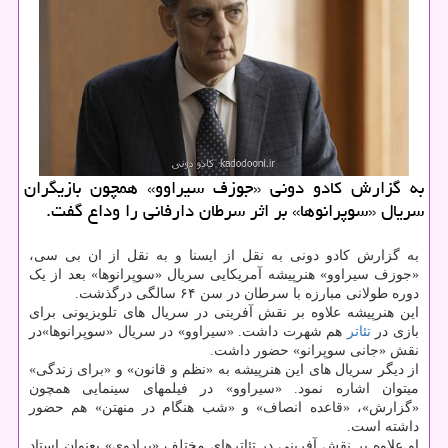
به گزارش کادو دونی «جوزف سیراوو» همچون بازیگران
سریال «سوپرانوها» بر اثر سرطان دارفانی را وداع گفت.
به گزارش کادو دونی به نقل از ایسنا و به نقل از ان بی سی،
«جوزف سیراوو» هنرپیشه آمریکایی سریال «سوپرانوها» بعد از یک
دوره طولانی مبارزه با سرطان در سن ۶۴ سالگی درگذشت.
این هنرپیشه علاوه بر نقش آفرینی در سریال های تلویزیونی برای
بازی در
تئاتر
هم شهرت داشت. «سیراوو» در سریال «سوپرانوها»در
نقش «جانی سوپرانو» حضور داشت.
از دیگر سریال های این هنرپیشه به «نظم و قانون» و «برای زندگی»
میتوان اشاره نمود. «سیراوو» در فیلمهای سینمایی همچون
«گزارش»، «قاعده انصاف» و «شب هنگام در منهتن» هم حضور
داشته است.
او علاوه بر نقش آفرینی در تئاترهای مختلف «برادوی» بعنوان استاد