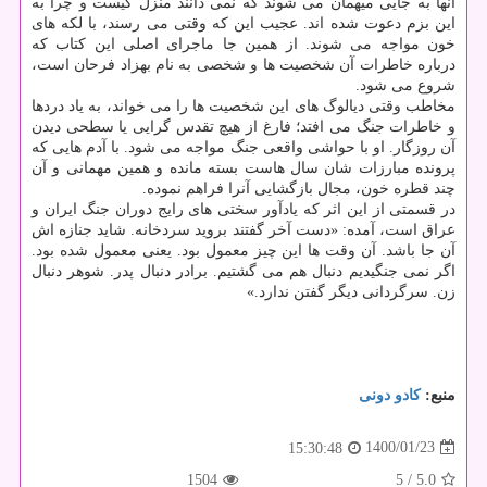
آنها به جایی میهمان می شوند که نمی دانند منزل کیست و چرا به
این بزم دعوت شده اند. عجیب این که وقتی می رسند، با لکه های
خون مواجه می شوند. از همین جا ماجرای اصلی این کتاب که
درباره خاطرات آن شخصیت ها و شخصی به نام بهزاد فرحان است،
شروع می شود.
مخاطب وقتی دیالوگ های این شخصیت ها را می خواند، به یاد دردها
و خاطرات جنگ می افتد؛ فارغ از هیچ تقدس گرایی یا سطحی دیدن
آن روزگار. او با حواشی واقعی جنگ مواجه می شود. با آدم هایی که
پرونده مبارزات شان سال هاست بسته مانده و همین مهمانی و آن
چند قطره خون، مجال بازگشایی آنرا فراهم نموده.
در قسمتی از این اثر که یادآور سختی های رایج دوران جنگ ایران و
عراق است، آمده: «دست آخر گفتند بروید سردخانه. شاید جنازه اش
آن جا باشد. آن وقت ها این چیز معمول بود. یعنی معمول شده بود.
اگر نمی جنگیدیم دنبال هم می گشتیم. برادر دنبال پدر. شوهر دنبال
زن. سرگردانی دیگر گفتن ندارد.»
منبع:
كادو دونی
1400/01/23
15:30:48
1504
/ 5
5.0