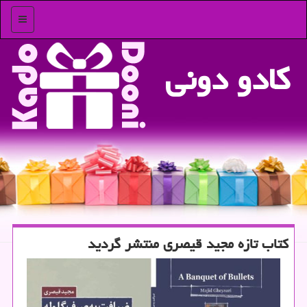
منو
كادو دونی
كتاب تازه مجید قیصری منتشر گردید