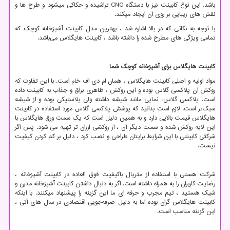
باشد. این نوع کابینت نیز با دستگاه
CNC
تراشیده و حکاکی می­شود و طرح­ ها و
نقش ­های زیبایی بر روی آن ایجاد می­کند.
با توجه به نکاتی که در بالا اشاره شد ، بهترین مدل کابینت آشپزخانه کوچک که
تمامی ویژگی های مطرح شده را داشته باشد ، کابینت هایگلاس می‌باشد.
کابینت هایگلاس برای آشپزخانه کوچک
شما
مواد اولیه و اصلی کابینت هایگلاس ، همان ام دی اف خام است. با این تفاوت که
روکش آن پلاکسی گلاس بوده و این روکش ، ظاهری براق و جذاب به کابینت داده
است. پلاکسی گلاس، نمایی مانند شیشه داشته ولی پلاستیکی بوده و از شیشه
سبک
تر است. لازم است بدانید که پوشش پلاکسی گلاس مورد استفاده در کابینت
هایگلاس قیمت بالایی دارد و به همین دلیل است که یک سمت ورق هایگلاس با
این لایه روکش شده و سمت دیگر آن ، از روکشی ارزان تر تهیه می شود. پس اگر
شرکتی کابینتی با این شرایط برایتان طراحی و نصب کرد ، دلیل بر کم کردن کیفیت
نیست.
شرکت هستی با استفاده از متریال باکیفیت فوق العاده در کابینت آشپزخانه ،
رضایت کاربران را به همراه داشته است. اگر به دنبال داشتن کابینت آشپزخانه مدرن و
شیک هستید ، تیم مجرب و حرفه ای ما این گزینه را پیشنهاد میکنند. با اینکه
کابینت هایگلاس گران بوده اما به دلیل صرفه‌جویی اقتصادی در سال های آتی ،
این گزینه مناسب است.