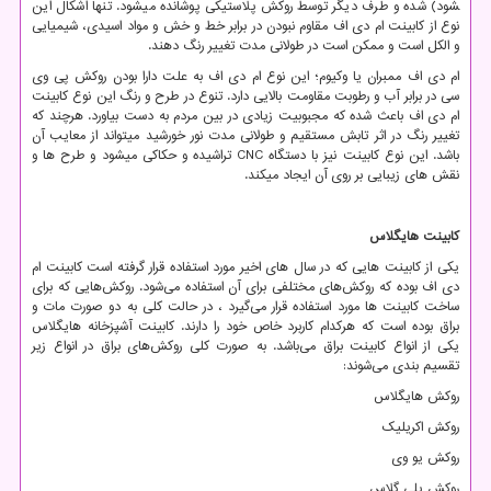
شود) شده و طرف دیگر توسط روکش پلاستیکی پوشانده می­شود. تنها اشکال این
نوع از کابینت ام دی اف مقاوم نبودن در برابر خط و خش و مواد اسیدی، شیمیایی
و الکل است و ممکن است در طولانی مدت تغییر رنگ دهند.
ام دی اف ممبران یا وکیوم؛ این نوع ام دی اف به علت دارا بودن روکش پی وی
سی در برابر آب و رطوبت مقاومت بالایی دارد. تنوع در طرح و رنگ این نوع کابینت
ام دی اف باعث شده که مجبوبیت زیادی در بین مردم به دست بیاورد. هرچند که
تغییر رنگ در اثر تابش مستقیم و طولانی مدت نور خورشید می­تواند از معایب آن
باشد. این نوع کابینت نیز با دستگاه
CNC
تراشیده و حکاکی می­شود و طرح­ ها و
نقش ­های زیبایی بر روی آن ایجاد می­کند.
کابینت هایگلاس
یکی از کابینت‌ هایی که در سال
های اخیر مورد استفاده قرار گرفته است کابینت ام
دی اف بوده که روکش
های مختلفی برای آن استفاده می‌شود. روکش
هایی که برای
ساخت کابینت‌ ها مورد استفاده قرار می‌گیرد ، در حالت کلی به دو صورت مات و
براق بوده است که هرکدام کاربرد خاص خود را دارند. کابینت آشپزخانه هایگلاس
یکی از انواع کابینت براق می‌باشد. به صورت کلی روکش
های براق در انواع زیر
تقسیم بندی می‌شوند:
روکش هایگلاس
روکش اکریلیک
روکش یو وی
روکش پلی گلاس