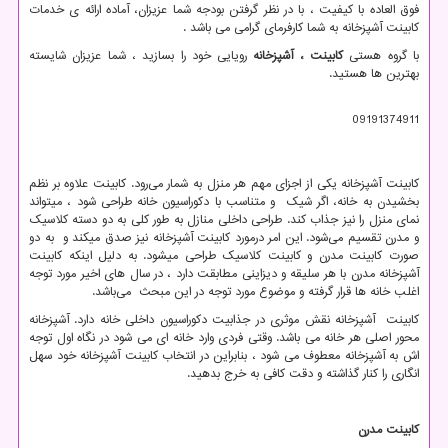
فوق العاده با کیفیت ، با در نظر گرفتن بودجه شما عزیزان، آماده ارائه ی خدمات
کابینت آشپزخانه به شما کارفرمای گرامی می باشد .
با گروه هستی
کابینت ، آشپزخانه
رویایی خود را بسازید ، شما عزیزان شایسته
بهترین ها هستید.
09191374911
کابینت آشپزخانه یکی از اجزای مهم هر منزل به شمار می‌رود. کابینت علاوه بر نظم
بخشیدن به خانه، اگر شیک و متناسب با دکوراسیون خانه طراحی شود ، میتواند
نمای منزل را نیز جذاب‌ کند. طراحی داخلی منازل به طور کلی به دو دسته کلاسیک
و مدرن تقسیم می‌شود. این امر درمورد کابینت آشپزخانه نیز صدق میکند و به دو
صورت کابینت مدرن و کابینت کلاسیک طراحی میشود. به دلیل اینکه کابینت
آشپزخانه مدرن با هر سلیقه و دیزاینی مطابقت دارد ، در سال های اخیر مورد توجه
اغلب خانه ها قرار گرفته و موضوع مورد توجه در این مبحث می‌باشد.
کابینت آشپزخانه نقش موثری در جذابیت دکوراسیون داخلی خانه دارد. آشپزخانه
محور اصلی هر خانه می باشد. وقتی فردی وارد خانه ای می شود در نگاه اول توجه
اش به آشپزخانه معطوف می شود ، بنابراین در انتخاب کابینت آشپزخانه خود سهل
‌انگاری را کنار گذاشته و دقت کافی به خرج بدهید.
کابینت مدرن