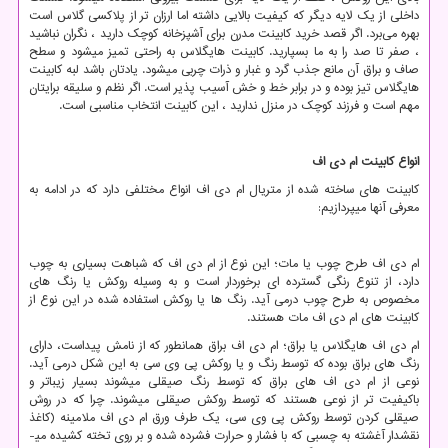
داخلی از یک لایه دیگر که کیفیت بالایی داشته اما ارزان تر از پلاکسی گلاس است
بهره می‌برد. اگر قصد خرید کابینت مدرن برای آشپزخانه کوچک دارید ، نگران نباشید
، صفر تا صد را به ما بسپارید. کابینت هایگلاس به راحتی تمیز میشود و سطح
صاف و براق آن مانع جذب گرد و غبار و ذرات چربی میشود. یادتان باشد لبه کابینت
هایگلاس تیز بوده و در برابر خط و خش آسیب پذیر است. اگر نظم و سلیقه برایتان
مهم است و فرزند کوچک در منزل ندارید ، این کابینت انتخاب مناسبی است.
انواع کابینت ام دی اف
کابینت های ساخته شده از متریال ام دی اف انواع مختلفی دارد که در ادامه به
معرفی آنها میپردازیم:
ام دی اف طرح چوب یا مات؛ این نوع از ام دی اف که شباهت بسیاری به چوب
دارد، از تنوع رنگی گسترده ­ای برخوردار است و به وسیله روکش یا رنگ­ های
مخصوص به طرح چوب درمی­ آید. رنگ ­ها یا روکش استفاده شده در این نوع از
کابینت ­های ام دی اف مات هستند.
ام دی اف هایگلاس یا براق؛ ام دی اف براق همانطور که از نامش پیداست، دارای
رنگ ­های براق بوده که توسط رنگ و یا روکش پی وی سی به این شکل درمی­ آید.
نوعی از ام دی اف های براق که توسط رنگ صیقلی می­شوند بسیار زیباتر و
باکیفیت ­تر از نوعی هستند که توسط روکش صیقلی می­شوند. چرا که در روش
صیقلی کردن توسط روکش پی وی سی، یک طرف ورق ام دی اف ملامینه (کاغذ
نقش­دار آغشته به چسبی که با فشار و حرارت فشرده شده و بر روی تخته کشیده می­