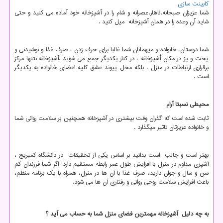
کابینت سازی
شما عزیزان صبحانه،ناهار،عصرانه و شام را در آشپزخانه خود آماده می کنید و حتی
شاید آن وعده را در همان آشپزخانه میل کنید .
شما دوستان، خانواده و میهمانان شما غالبا برای حرف زدن ، صرف غذا و نوشیدنی و
پخت و پز در مکان آَشپزخانه ، در کنار یکدیگر جمع می شوید .آشپزخانه نتنها مرکز
برقراری ارتباطات در منزل ، بلکه محل پیوند عشق کلیه اعضای خانواده به یکدیگر
است .
محیطی نسبتا آرام
ثابت شده است که گذران وقت بیشتری در آشپزخانه همچنین بر سلامت روانی شما
و خانواده عزیزتان تاثیر میگذارد .
بهتر است و جالب است بدانید بر اساس یکی از تحقیقات در دانشگاه کمبریج ،
آشپزی مداوم در منزل با افزایش طول عمر رابطه مستقیم دارد! اگر شما فرزندان کم
سن و سال و جوان دارید، صرف غذا با آن ها در منزل، همراه با یک برنامه منظم،
باعث افزایش سلامت روحی روانی و رفتاری آن ها می شود.
به چه دلیل آشپزخانه مهمترین فضای منزل شما به حساب می آید ؟