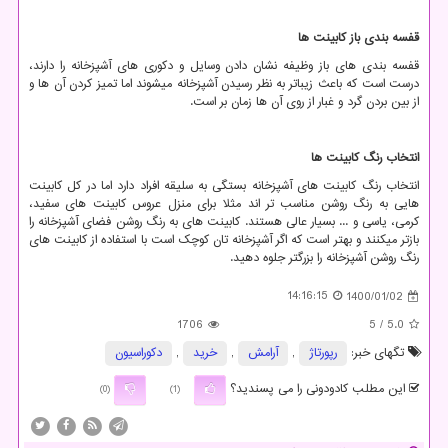
قفسه بندی باز کابینت ها
قفسه بندی های باز وظیفه نشان دادن وسایل و دکوری های آشپزخانه را دارند،
درست است که باعث زیباتر به نظر رسیدن آشپزخانه میشوند اما تمیز کردن آن ها و
از بین بردن گرد و غبار از روی آن ها زمان بر است.
انتخاب رنگ کابینت ها
انتخاب رنگ کابینت های آشپزخانه بستگی به سلیقه افراد دارد اما در کل کابینت
هایی به رنگ روشن مناسب تر اند مثلا برای منزل عروس کابینت های سفید،
کرمی، یاسی و ... بسیار عالی هستند. کابینت های به رنگ روشن فضای آشپزخانه را
بازتر میکنند و بهتر است که اگر آشپزخانه تان کوچک است با استفاده از کابینت های
رنگ روشن آشپزخانه را بزرگتر جلوه دهید.
14:16:15
1400/01/02
1706
/ 5
5.0
تگهای خبر:
رپورتاژ
,
آرامش
,
خرید
,
دكوراسیون
این مطلب کادودونی را می پسندید؟
(0)
(1)