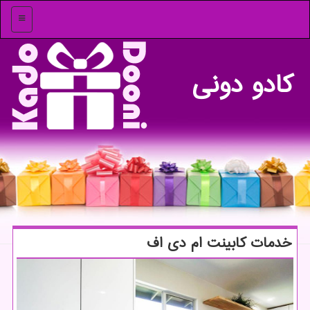
منو
كادو دونی
خدمات كابینت ام دی اف