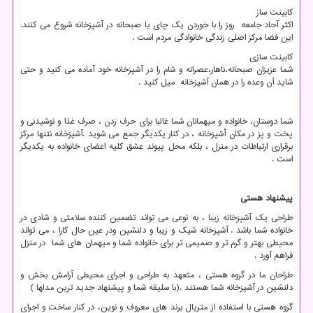
کابینت ساز
اکثر آحاد جامعه روز را با خوردن یک چای یا صبحانه در آشپزخانه شروع می کنند.
این فضا مرکز اصلی زندگی خانوادگی مردم است .
کابینت سازی
شما عزیزان صبحانه،ناهار،عصرانه و شام را در آشپزخانه خود آماده می کنید و حتی
شاید آن وعده را در همان آشپزخانه میل کنید .
شما دوستان، خانواده و میهمانان شما غالبا برای حرف زدن ، صرف غذا و نوشیدنی و
پخت و پز در مکان آَشپزخانه ، در کنار یکدیگر جمع می شوید .آشپزخانه نتنها مرکز
برقراری ارتباطات در منزل ، بلکه محل پیوند عشق کلیه اعضای خانواده به یکدیگر
است .
پیشنهاد هستی
طراحی یک آشپزخانه زیبا ، به نوعی می تواند تضمین کننده سلامتی و شادی در
خانواده شما باشد . آشپزخانه شیک و زیبا و دلنشین ودر عین حال کارا ، می تواند
محیطی بهتر و گرم تر و صمیمی تر برای خانواده شما و میهمان های شما در منزل
فراهم آورد .
طراحان ما در گروه هستی ، متعهد به طراحی و اجرای محیطی آرامش بخش و
دلنشین در آشپزخانه شما هستند .(با سلیقه شما و پیشنهاد جدید ترین مدلها )
گروه هستی با استفاده از متریال برند های معروف و نوین، در کنار ساخت و اجرای