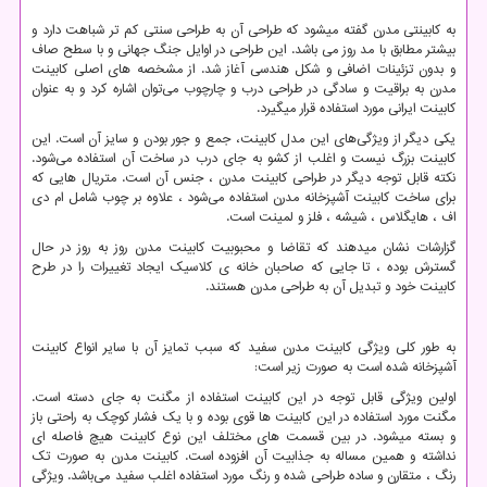
به کابینتی مدرن گفته میشود که طراحی آن به طراحی سنتی کم تر شباهت دارد و
بیشتر مطابق با مد روز می باشد. این طراحی در اوایل جنگ جهانی و با سطح صاف
و بدون تزئینات اضافی و شکل هندسی آغاز شد. از مشخصه
های اصلی کابینت
مدرن به براقیت و سادگی در طراحی درب و چارچوب می
توان اشاره کرد و به عنوان
کابینت ایرانی مورد استفاده قرار میگیرد.
یکی دیگر از ویژگی‌های این مدل کابینت، جمع و جور بودن و سایز آن است. این
کابینت بزرگ نیست و اغلب از کشو به جای درب در ساخت آن استفاده می‌شود.
نکته قابل توجه دیگر در طراحی کابینت مدرن ، جنس آن است. متریال هایی که
برای ساخت کابینت آشپزخانه مدرن استفاده می‌شود ، علاوه بر چوب شامل ام دی
اف ، هایگلاس ، شیشه ، فلز و لمینت است.
گزارشات نشان میدهند که تقاضا و محبوبیت کابینت مدرن روز به روز در حال
گسترش بوده ، تا جایی که صاحبان خانه‌ ی کلاسیک ایجاد تغییرات را در طرح
کابینت خود و تبدیل آن به طراحی مدرن هستند.
به طور کلی ویژگی کابینت مدرن سفید که سبب تمایز آن با سایر انواع کابینت
آشپزخانه شده است به صورت زیر است:
اولین ویژگی قابل توجه در این کابینت استفاده از مگنت به جای دسته است.
مگنت مورد استفاده در این کابینت ها قوی بوده و با یک فشار کوچک به راحتی باز
و بسته میشود. در بین قسمت‌ های مختلف این نوع کابینت هیچ فاصله ای
نداشته و همین مساله به جذابیت آن افزوده است. کابینت مدرن به صورت تک
رنگ ، متقارن و ساده طراحی شده و رنگ مورد استفاده اغلب سفید می‌باشد. ویژگی