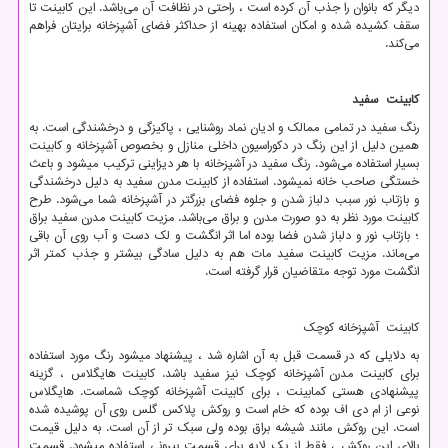
دیگر که بانوان را جذب آن کرده است ، راحتی در نظافت آن می‌باشد. این کابینت تا
سقف کشیده شده و امکان استفاده بهینه از حداکثر فضای آشپزخانه برایتان فراهم
می‌کند.
کابینت سفید
رنگ سفید در تمامی ممالک و ادیان نماد روشنایی ، پاکیزگی و درخشندگی است. به
همین دلیل از این رنگ در دکوراسیون داخلی منازل و بخصوص آشپزخانه و کابینت
بسیار استفاده می‌شود. رنگ سفید در آشپزخانه با هر دیزاینی ترکیب میشود و باعث
خستگی صاحب خانه نمیشود. استفاده از کابینت مدرن سفید به دلیل درخشندگی
و بازتاب نور سبب دلباز شدن و جلوه فضای بزرگتر در آشپزخانه شما می‌شود. طرح
کابینت مورد نظر به دو صورت مدرن و براق می‌باشد. مزیت کابینت مدرن سفید براق
؛ بازتاب نور و دلباز شدن فضا بوده اما اثر انگشت و لک دست و آب روی آن باقی
می‌ماند. مزیت کابینت سفید مات هم به دلیل سادگی بیشتر و جذب کمتر اثر
انگشت مورد توجه متقاضیان قرار گرفته است.
کابینت آشپزخانه کوچک
به دلایلی که در قسمت قبل به آن اشاره شد ، پیشنهاد میشود رنگ مورد استفاده
برای کابینت مدرن آشپزخانه کوچک نیز سفید باشد. کابینت هایگلاس ، گزینه
پیشنهادی هستی کمابینت ، برای کابینت آشپزخانه کوچک شماست. هایگلاس
نوعی از ام دی اف بوده که خام است و روکش پلاکس گلس روی آن پوشیده شده
است. این روکش مانند شیشه براق بوده ولی سبک تر از آن است. به دلیل قیمت
بالای این روکش ، فقط از یک لایه برای قسمت بیرونی استفاده میشود. قسمت