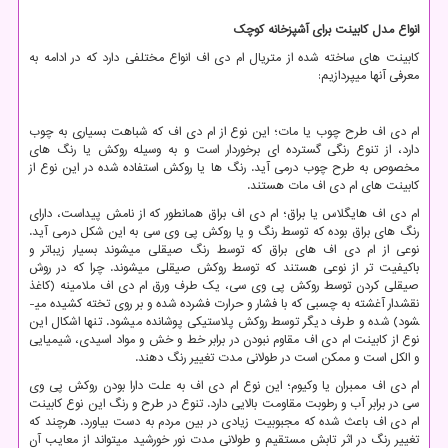
انواع مدل کابینت برای آشپزخانه کوچک
کابینت های ساخته شده از متریال ام دی اف انواع مختلفی دارد که در ادامه به
معرفی آنها میپردازیم:
ام دی اف طرح چوب یا مات؛ این نوع از ام دی اف که شباهت بسیاری به چوب
دارد، از تنوع رنگی گسترده ­ای برخوردار است و به وسیله روکش یا رنگ­ های
مخصوص به طرح چوب درمی­ آید. رنگ ­ها یا روکش استفاده شده در این نوع از
کابینت ­های ام دی اف مات هستند.
ام دی اف هایگلاس یا براق؛ ام دی اف براق همانطور که از نامش پیداست، دارای
رنگ ­های براق بوده که توسط رنگ و یا روکش پی وی سی به این شکل درمی­ آید.
نوعی از ام دی اف های براق که توسط رنگ صیقلی می­شوند بسیار زیباتر و
باکیفیت ­تر از نوعی هستند که توسط روکش صیقلی می­شوند. چرا که در روش
صیقلی کردن توسط روکش پی وی سی، یک طرف ورق ام دی اف ملامینه (کاغذ
نقش­دار آغشته به چسبی که با فشار و حرارت فشرده شده و بر روی تخته کشیده می­
شود) شده و طرف دیگر توسط روکش پلاستیکی پوشانده می­شود. تنها اشکال این
نوع از کابینت ام دی اف مقاوم نبودن در برابر خط و خش و مواد اسیدی، شیمیایی
و الکل است و ممکن است در طولانی مدت تغییر رنگ دهند.
ام دی اف ممبران یا وکیوم؛ این نوع ام دی اف به علت دارا بودن روکش پی وی
سی در برابر آب و رطوبت مقاومت بالایی دارد. تنوع در طرح و رنگ این نوع کابینت
ام دی اف باعث شده که مجبوبیت زیادی در بین مردم به دست بیاورد. هرچند که
تغییر رنگ در اثر تابش مستقیم و طولانی مدت نور خورشید می­تواند از معایب آن