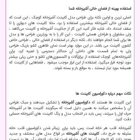
استفاده بهینه از فضای خالی آشپزخانه
شما
اصلی ترین و اولین نکته برای طراحی مدل کابینت آشپزخانه کوچک ، این است که
از فضای خالی آشپزخانه بیشترین استفاده را برد. مثلا کابینت های دیواری را تا
سقف امتداد داد. شاید فکر کنید این کار از جذابیت آشپزخانه و کابینت می‌کاهد ،
ولی مشاوران و طراحان هستی کابینت ، این کار را با به روزترین طراحی‌ ها و مدل
‌ها برای شما انجام خواهند داد. نکته دیگر در استفاده از فضای خالی ، طراحی خاص
کشوی کابینت می ‌باشد. در این موارد بهتر است نمای ظاهری کشو باریک طراحی
ولی به تمام قسمت های داخلی آن حداکثر دسترسی را تعبیه کرد. برای
آشپزخانه‌های کوچک استفاده از یراق‌آلات و اکسسوری‌های تاشو و حتی ریلی بیشتر
مورد توجه قرار میگیرد. استفاده از این ابزار موجب میشود ، فضاهایی از کابینت که
همیشه مورد نیاز نیستند ، به موقع باز و بسته شوند.
نکات مهم درباره دکوراسیون کابینت ها
این کابینت ها هستند که
دکوراسیون آشپزخانه
را تشکیل میدهند و سبک طراحی
آن را مشخص میکنند به همین دلیل است که میگویند کابینت ها در آشپرخانه
حرف اول را میزنند، پس باید در انتخاب مدل و رنگ کابینت های آشپزخانه حسابی
دقت کنید.
آشپزخانه قلب هر خانه است پس باید برای زیباتر شدن دکوراسیون قلب خانه
سلیقه به خرج داد،
کابینت های آشپرخانه
در انواع مدل های مختلف و جدید
وجود دارند که انتخاب آن ها کامل سلیقه است اما برای انتخاب آن ها بد نیست