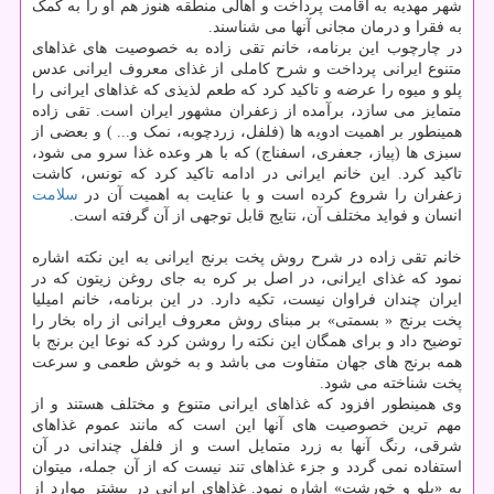
شهر مهدیه به اقامت پرداخت و اهالی منطقه هنوز هم او را به کمک
به فقرا و درمان مجانی آنها می شناسند.
در چارچوب این برنامه، خانم تقی زاده به خصوصیت های غذاهای
متنوع ایرانی پرداخت و شرح کاملی از غذای معروف ایرانی عدس
پلو و میوه را عرضه و تاکید کرد که طعم لذیذی که غذاهای ایرانی را
متمایز می سازد، برآمده از زعفران مشهور ایران است. تقی زاده
همینطور بر اهمیت ادویه ها (فلفل، زردچوبه، نمک و... ) و بعضی از
سبزی ها (پیاز، جعفری، اسفناج) که با هر وعده غذا سرو می شود،
تاکید کرد. این خانم ایرانی در ادامه تاکید کرد که تونس، کاشت
زعفران را شروع کرده است و با عنایت به اهمیت آن در
سلامت
انسان و فواید مختلف آن، نتایج قابل توجهی از آن گرفته است.
خانم تقی زاده در شرح روش پخت برنج ایرانی به این نکته اشاره
نمود که غذای ایرانی، در اصل بر کره به جای روغن زیتون که در
ایران چندان فراوان نیست، تکیه دارد. در این برنامه، خانم امیلیا
پخت برنج « بسمتی» بر مبنای روش معروف ایرانی از راه بخار را
توضیح داد و برای همگان این نکته را روشن کرد که نوعا این برنج با
همه برنج های جهان متفاوت می باشد و به خوش طعمی و سرعت
پخت شناخته می شود.
وی همینطور افزود که غذاهای ایرانی متنوع و مختلف هستند و از
مهم ترین خصوصیت های آنها این است که مانند عموم غذاهای
شرقی، رنگ آنها به زرد متمایل است و از فلفل چندانی در آن
استفاده نمی گردد و جزء غذاهای تند نیست که از آن جمله، میتوان
به «پلو و خورشت» اشاره نمود. غذاهای ایرانی در بیشتر موارد از