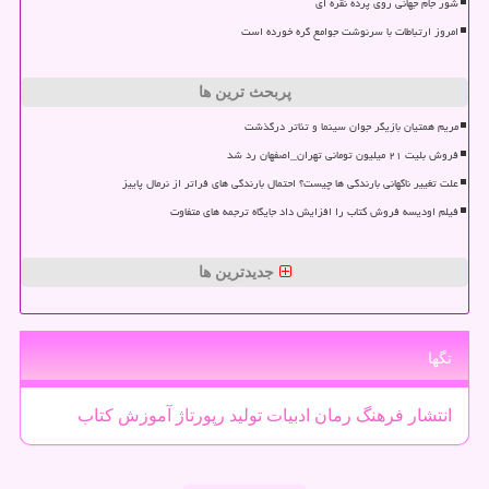
شور جام جهانی روی پرده نقره ای
امروز ارتباطات با سرنوشت جوامع گره خورده است
پربحث ترین ها
مریم همتیان بازیگر جوان سینما و تئاتر درگذشت
فروش بلیت ۲۱ میلیون تومانی تهران_اصفهان رد شد
علت تغییر ناگهانی بارندگی ها چیست؟ احتمال بارندگی های فراتر از نرمال پاییز
فیلم اودیسه فروش کتاب را افزایش داد جایگاه ترجمه های متفاوت
جدیدترین ها
تگها
انتشار
فرهنگ
رمان
ادبیات
تولید
رپورتاژ
آموزش
كتاب