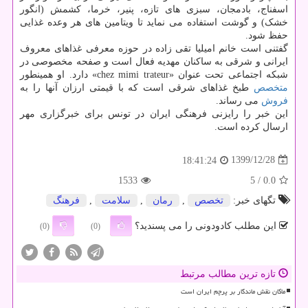
اسفناج، بادمجان، سبزی های تازه، پنیر، خرما، کشمش (انگور
خشک) و گوشت استفاده می نماید تا ویتامین های هر وعده غذایی
حفظ شود.
گفتنی است خانم امیلیا تقی زاده در حوزه معرفی غذاهای معروف
ایرانی و شرقی به ساکنان مهدیه فعال است و صفحه مخصوصی در
شبکه اجتماعی تحت عنوان «chez mimi trateur» دارد. او همینطور
متخصص
طبخ غذاهای شرقی است که با قیمتی ارزان آنها را به
فروش
می رساند.
این خبر را رایزنی فرهنگی ایران در تونس برای خبرگزاری مهر
ارسال کرده است.
1399/12/28
18:41:24
1533
/ 5
0.0
تگهای خبر:
تخصص
,
رمان
,
سلامت
,
فرهنگ
این مطلب کادودونی را می پسندید؟
(0)
(0)
تازه ترین مطالب مرتبط
ماکان نقش ماندگار بر پرچم ایران است