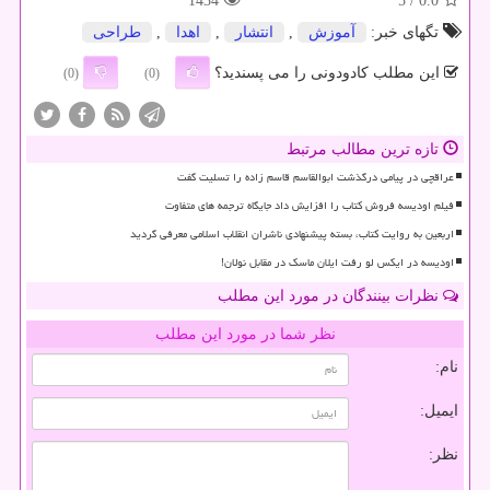
1434
/ 5
0.0
تگهای خبر:
آموزش
,
انتشار
,
اهدا
,
طراحی
این مطلب کادودونی را می پسندید؟
(0)
(0)
تازه ترین مطالب مرتبط
عراقچی در پیامی درگذشت ابوالقاسم قاسم زاده را تسلیت گفت
فیلم اودیسه فروش کتاب را افزایش داد جایگاه ترجمه های متفاوت
اربعین به روایت کتاب، بسته پیشنهادی ناشران انقلاب اسلامی معرفی گردید
اودیسه در ایکس لو رفت ایلان ماسک در مقابل نولان!
نظرات بینندگان در مورد این مطلب
نظر شما در مورد این مطلب
نام:
ایمیل:
نظر: