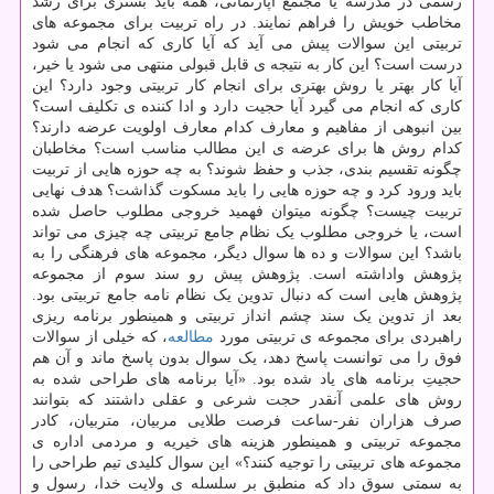
رسمی در مدرسه یا مجتمع آپارتمانی، همه باید بستری برای رشد
مخاطب خویش را فراهم نمایند. در راه تربیت برای مجموعه های
تربیتی این سوالات پیش می آید که آیا کاری که انجام می شود
درست است؟ این کار به نتیجه ی قابل قبولی منتهی می شود یا خیر،
آیا کار بهتر یا روش بهتری برای انجام کار تربیتی وجود دارد؟ این
کاری که انجام می گیرد آیا حجیت دارد و ادا کننده ی تکلیف است؟
بین انبوهی از مفاهیم و معارف کدام معارف اولویت عرضه دارند؟
کدام روش ها برای عرضه ی این مطالب مناسب است؟ مخاطبان
چگونه تقسیم بندی، جذب و حفظ شوند؟ به چه حوزه هایی از تربیت
باید ورود کرد و چه حوزه هایی را باید مسکوت گذاشت؟ هدف نهایی
تربیت چیست؟ چگونه میتوان فهمید خروجی مطلوب حاصل شده
است، یا خروجی مطلوب یک نظام جامع تربیتی چه چیزی می تواند
باشد؟ این سوالات و ده ها سوال دیگر، مجموعه های فرهنگی را به
پژوهش واداشته است. پژوهش پیش رو سند سوم از مجموعه
پژوهش هایی است که دنبال تدوین یک نظام نامه جامع تربیتی بود.
بعد از تدوین یک سند چشم انداز تربیتی و همینطور برنامه ریزی
راهبردی برای مجموعه ی تربیتی مورد
مطالعه
، که خیلی از سوالات
فوق را می توانست پاسخ دهد، یک سوال بدون پاسخ ماند و آن هم
حجیتِ برنامه های یاد شده بود. «آیا برنامه های طراحی شده به
روش های علمی آنقدر حجت شرعی و عقلی داشتند که بتوانند
صرف هزاران نفر-ساعت فرصت طلایی مربیان، متربیان، کادر
مجموعه تربیتی و همینطور هزینه های خیریه و مردمی اداره ی
مجموعه های تربیتی را توجیه کنند؟» این سوال کلیدی تیم طراحی را
به سمتی سوق داد که منطبق بر سلسله ی ولایت خدا، رسول و