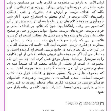
اولی الامر به بازخوانی منظومه ی فکری ولی امر مسلمین و ولی
فقیه حاضر در حوزه های تربیتی بپردازد. پروژه ی تحقیقاتی با این
نگاه که اهداف تربیت و ارزش های محوری و حتی الامکان
راهبردهای کلان تربیت در کلام معظم له استخراج شود، آغاز شد.
جمع آوری مجموعه کلام های در رابطه با فضای تربیت، بیش تر از آن
که تصور می رفت راهگشا بود؛ چون که علاوه بر اهداف اصلی و
فرعی تربیت، حوزه های تربیت، محتوا، عوامل موثر و حتی در سطح
قالب ها، روش ها و شیوه ها و سرفصل ها، مطلب استخراج گردید و
علاوه بر این که پاسخ سوالات فوق داده شد، بلکه با استخراج
منظومه ی فکری تربیتی حضرت آیت الله خامنه ای مدظله العالی،
در عین حال یک نظام نامه ی جامع تربیتی استخراج گردیده است، و
به نظر می آید اگر مجموعه های تربیتی بتوانند بخشی از این تکلیف
را به سرمنزل برسانند، بسیار موفق عمل کرده اند. چه بسا این یک
مجموعه ای است از بخشی از بیانات معظم له که طبیعتاً همه ی
مفاهیم تربیتی در آن نمی توانسته گنجانده بشود، هرچند آنقدر است
که مجموعه ها را در یک مسیر صحیح و عالمانه قرار دهد. کتاب
«تربیت انسانی، تمدن اسلامی» با محوریت راهبردهای فعالیتهای
فرهنگی-تربیتی در منظومه فکری مقام معظم رهبری به قلم وحید
حسنی هنزایی بزودی توسط انتشارات شهید کاظمی روانه بازار می
شود.
1399/12/25
01:53:32