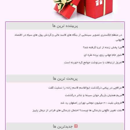
پربیننده ترین ها
در منطقه خاکستری تصویر سینمایی از بنگاه های فاسد مالی و گردش پول های سیاه در اقتصاد
جهانی
چرا پخش زنده از ثریا گرفته شد؟
شور جام جهانی روی پرده نقره ای
امروز ارتباطات با سرنوشت جوامع گره خورده است
پربحث ترین ها
عراقچی در پیامی درگذشت ابوالقاسم قاسم زاده را تسلیت گفت
مریم همتیان بازیگر جوان سینما و تئاتر درگذشت
فروش بلیت ۲۱ میلیون تومانی تهران_اصفهان رد شد
علت تغییر ناگهانی بارندگی ها چیست؟ احتمال بارندگی های فراتر از نرمال پاییز
جدیدترین ها