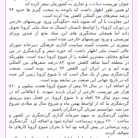
عنوان توریست
سلامت
و تجاری به کشورمان سفر کرده اند.
او همین طور اظهار داشت که باتوجه به سخت گیری ها حدود ۹۴
درصد سفرهای بین المللی کاهش پیدا کرده است.
این معاونت با آن که شیوه نامه «چگونگی ورود توریستهای خارجی
در دوران کرونا» را اواسط تابستان امسال به ستاد ملی کرونا تحویل
داده اما همچنان سختگیری های این ستاد مانع از صدور ویزای
توریستی و ورود توریستهای خارجی شده است.
تیموری در نشست کمیته سیاست گذاری فرهنگی دبیرخانه شورای
عالی امنیت ملی اظهار داشت که حوزه سفر و گردشگری در بین
صنایع مختلف بیشترین لطمه را از شیوع کرونا دیده است، بطوریکه
در منطقه آسیا شاهد کاهش حدود ۸۲ درصد سفرهای بین المللی
بوده ایم و در ایران این کاهش ۹۴ درصد بوده است. صنعت
گردشگری بیش از یک سال است که با شیوع کرونا زمین گیر شده
که در تاریخ جهانی این صنعت بی سابقه بوده است.
او اضافه کرد: در سال ۹۸ پیش از شیوع کرونا هشت میلیون و ۸۶۰
هزار نفر توریست خارجی از ایران بازدید نمودند. با اتفاقاتی که در
نیمه دوم سال ۹۸ افتاد و با شیوع کرونا، در فصل دوم پررونق
گردشگری ما که از اواسط بهمن ماه و شروع سال نو میلادی شروع
می شد، نتوانستیم میزبان گردشگران باشیم.
معاون گردشگری به سهم سرمایه گذاری گردشگری در کشور و
ساخت ۲۲۰۰ پروژه زیرساخت اشاره نمود و اضافه کرد: گردشگری
روند پرشتابی در پیش گرفته بود اما با بحران شیوع کرونا کارهای ما
متوقف گردید.