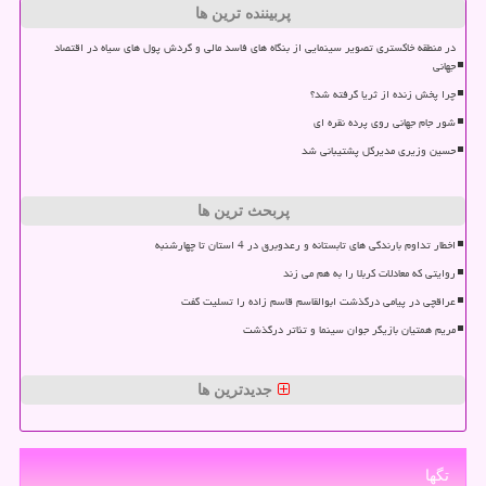
پربیننده ترین ها
در منطقه خاکستری تصویر سینمایی از بنگاه های فاسد مالی و گردش پول های سیاه در اقتصاد
جهانی
چرا پخش زنده از ثریا گرفته شد؟
شور جام جهانی روی پرده نقره ای
حسین وزیری مدیرکل پشتیبانی شد
پربحث ترین ها
اخطار تداوم بارندگی های تابستانه و رعدوبرق در 4 استان تا چهارشنبه
روایتی که معادلات کربلا را به هم می زند
عراقچی در پیامی درگذشت ابوالقاسم قاسم زاده را تسلیت گفت
مریم همتیان بازیگر جوان سینما و تئاتر درگذشت
جدیدترین ها
تگها