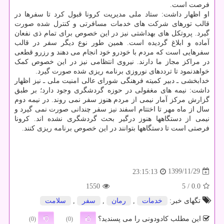
فرصت است.
او اظهار داشت: ستاد ملی مدیریت کرونا قبول کرد تا سفرها در
قالب تورهای شرکت های خدمات مسافرتی و کنترل شده صورت
گیرد. پروتکل های بهداشتی نیز در این خصوص برای تمام ذی نفعان
آماده و ابلاغ گردیده است. همین طور نوع دیگر سفر در قالب
سفرهایی است که مردم با خودرو خود انجام می دهند و رزرو قطعی
در مراکز مجاز ما دارند. نیروی انتظامی نیز در این خصوص کمک
خواهدنمود تا ترددهای نوروزی برنامه ریزی شده صورت گیرد.
خدابخشی ـ دبیر کمیته فرهنگی شورای عالی امنیت ملی ـ نیز اظهار
داشت: نیمه های مغفولی در حوزه گردشگری وجود دارد؛ بر طبق
گزارش مرکز آمار نیمی از مردم هنوز سفر نمی روند. در نیمه دوم
سال از ماه مهر تا اختتام اسفند نیز سفر چندانی صورت نمی گیرد و
نیمی از دستگاهها هنوز درگیر بحث گردشگری نشده اند. کرونا
فرصتی است تا دستگاهها بتوانند در این خصوص برنامه ریزی کنند.
1399/11/29
23:15:13
1550
/ 5
0.0
تگهای خبر:
خدمات
,
رمان
,
سفر
,
سلامت
این مطلب کادودونی را می پسندید؟
(0)
(0)