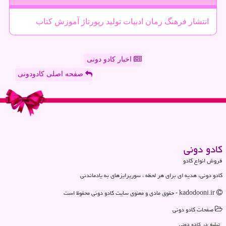
انتشار
فرهنگ
رمان
ادبیات
تولید
رپورتاژ
آموزش
كتاب
اخبار کادو دونی
صفحه اصلی کادودونی
كادو دونی
فروش انواع کادو
کادو دونی، هدیه ای برای هر لحظه ، سورپرایزهای به یادماندنی
kadodooni.ir - حقوق مادی و معنوی سایت كادو دونی محفوظ است
صفحات كادو دونی
تبلیغ در كادو دونی