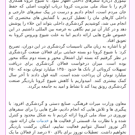
تیموری درباره سفرهای داخلی اظهار نمود: با شیوع کرونا همکاری
لازم را با ستاد ملی مدیریت کرونا درباب اولویت اصلی که حفظ
جان مردم است، انجام دادیم و درست در پیک سفرهای خارجی و
داخلی کارهای مان را تعطیل کردیم. با گشایش های مختصری که
انجام می شد، کوشیدیم گردشگری داخلی بتواند این خلاء را پوشش
دهد و در کنار آن نیز نیم نگاهی به عرصه بین المللی داشتیم. در این
خصوص طرح هایی ارائه دادیم اما به علت شیوع ویروس کرونا به
تعویق افتاد.
او با اشاره به زیان مالی تاسیسات گردشگری در این دوران، تصریح
کرد: با شیوع کرونا دو بسته حمایتی برای فعالان صنعت گردشگری
در نظر گرفتیم که بسته اول اشتغال محور و بسته دوم بنگاه محور
بوده است. میزان درخواست فعالان گردشگری برای دریافت
تسهیلات کرونائی از بانک ها حدود ۱۳۵۰ میلیارد تومان بوده که ۶۵۰
میلیارد تومان آن پرداخت شده است، البته قول دادند تا آخر سال
کمک بیشتری کنند. امیدواریم با کاهش شیوع کرونا باردیگر صنعت
گردشگری رونق پیدا کند تا نشاط و امید به جامعه برگردد.
معاون وزارت میراث فرهنگی، صنایع دستی و گردشگری افزود: با
پیگیری ها و تلاش هایی که انجام دادیم، طرح هایی را برای سفرهای
نوروزی در ستاد ملی کرونا ارائه کردیم تا به شکل محدود و کنترل
شده و با نظارت ما، قسمتی از فعالیت ها و
خدمات
مان ارائه شود.
اگر نوروز امسال نتوانیم فعالیت نماییم، امکان برگشت باردیگر
نخواهیم داشت. تعطیلات نوروز برای بالای ۷۰ درصد از فعالان ما یک