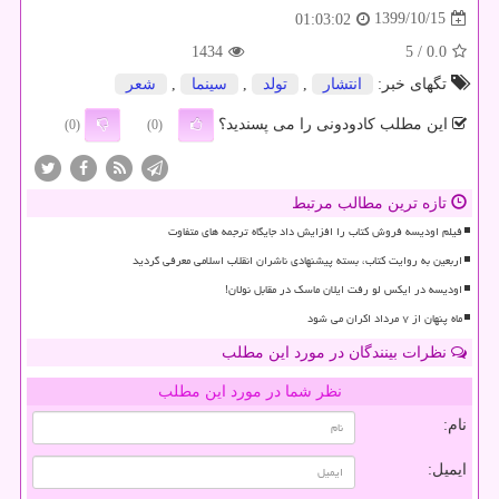
1399/10/15
01:03:02
1434
/ 5
0.0
تگهای خبر:
انتشار
,
تولد
,
سینما
,
شعر
این مطلب کادودونی را می پسندید؟
(0)
(0)
تازه ترین مطالب مرتبط
فیلم اودیسه فروش کتاب را افزایش داد جایگاه ترجمه های متفاوت
اربعین به روایت کتاب، بسته پیشنهادی ناشران انقلاب اسلامی معرفی گردید
اودیسه در ایکس لو رفت ایلان ماسک در مقابل نولان!
ماه پنهان از ۷ مرداد اکران می شود
نظرات بینندگان در مورد این مطلب
نظر شما در مورد این مطلب
نام:
ایمیل: