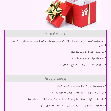
پربیننده ترین ها
در منطقه خاکستری تصویر سینمایی از بنگاه های فاسد مالی و گردش پول های سیاه در اقتصاد
جهانی
چرا پخش زنده از ثریا گرفته شد؟
شور جام جهانی روی پرده نقره ای
امروز ارتباطات با سرنوشت جوامع گره خورده است
پربحث ترین ها
مریم همتیان بازیگر جوان سینما و تئاتر درگذشت
فروش بلیت ۲۱ میلیون تومانی تهران_اصفهان رد شد
علت تغییر ناگهانی بارندگی ها چیست؟ احتمال بارندگی های فراتر از نرمال پاییز
فیلم اودیسه فروش کتاب را افزایش داد جایگاه ترجمه های متفاوت