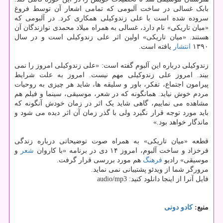
بابک غسالی در ساخت آلبومی که تمامی اشعار آن توسط فروغ
سروده شده است با علی زندوکیلی همکاری کرد. در آلبومی که
«میان تاریکی» نام دارد، غسالی به همراه میلاد محمدی نوازندگان آن
هستند. «میان تاریکی» اولین اثر علی زندوکیلی است و در سال
۱۳۹۰
انتشار
یافته است.
زندوکیلی درباره این آلبوم گفته است: «علی زندوکیلی امروز را نمی
بیند. امروز علی زندوکیلی مهم نیست. امروز به علت شرایط
پیرامون اجتماع، تفکر، باور و سلیقه ها، شاید هر چیزی به روحیات
مردم خوش نیاید. همانگونه که در شعر، موسیقی، سینما و فیلم هم
مشاهده می نماییم، گاهی شاید یک اثر در زمان خودش آنگونه که
باید مورد توجه قرار نگیرد ولی با گذر زمان آن اثر دیده می شود و
ماندگار خواهد بود.»
قطعه «میان تاریکی» به همراه صوت توضیحاتی درباره زندگی
فرخزاد و ساخت آلبوم، امروز ۱۴ دی در برنامه «با کاروان
شعر
و
موسیقی» رادیو
فرهنگ
هم مورد بررسی قرار گرفت.
مرورگر شما از ویدئو پشتیبانی نمی نماید.
فایل آنرا از اینجا دانلود کنید: audio/mp3
منبع:
كادو دونی