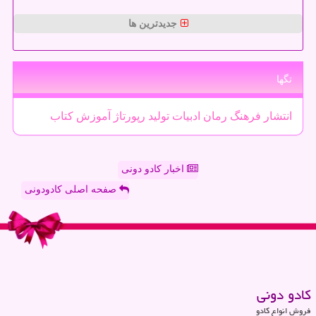
جدیدترین ها
تگها
انتشار
فرهنگ
رمان
ادبیات
تولید
رپورتاژ
آموزش
كتاب
اخبار کادو دونی
صفحه اصلی کادودونی
كادو دونی
فروش انواع کادو