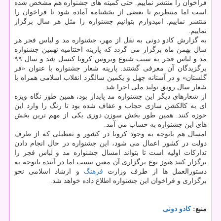
فراخوان را منتشر نماییم. حتی کمیته های جشنواره هم مشخص شده
است اما منتظریم تا بعضی از بخشنامه آماده شود تا فراخوان را
منتشر نماییم. امیدوارم بتوانیم جشنواره را مثل هر سال برگزار
نماییم.
به گزارش کادو دونی به نقل از مهر، جشنواره مد و لباس فجر هر
سال بهمن ماه برگزار می گردد که پارینه اختتامیه نهمین جشنواره
مد و لباس فجر به سبب شیوع ویروس کرونا کنسل شد و سال ۹۹
برگزیدگان آن معرفی گشتند. پارینه شعار جشنواره با عنوان «فر
گلستان» و در آستانه چهل و یکمین سالگرد انقلاب اسلامی همراه با
شعار سال رونق تولید ملی اجرا شد.
از شعارهای دیگر این جشنواره مد پایدار بود، همین طور نگاه ویژه
ای به کالکشن سازی حجاب و عفاف شده بود تا رنگ را وارد این
حوزه کنند. همین طور بخش سوزن دوزی یکی از مهم ترین بخش
های این جشنواره به حساب می آمد.
امسال هم باتوجه به وجود کرونا در کشور و تعطیلی که از طرف
دولت در کشور اعمال می شود، این جشنواره در حال انجام دادن
تدارکات اولیه است تا بتواند امسال جشنواره مد و لباس فجر را
برگزار کنند هنوز نوع برگزاری آن معین نیست اما در آینده باتوجه به
دستورالعمل ها از طرف وزارت
فرهنگ
و ارشاد اسلامی نحو
برگزاری و فراخوان این جشنواره اطلاع داده خواهد شد.
منبع:
كادو دونی