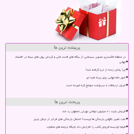
پربیننده ترین ها
در منطقه خاکستری تصویر سینمایی از بنگاه های فاسد مالی و گردش پول های سیاه در اقتصاد
جهانی
چرا پخش زنده از ثریا گرفته شد؟
شور جام جهانی روی پرده نقره ای
امروز ارتباطات با سرنوشت جوامع گره خورده است
پربحث ترین ها
فروش بلیت ۲۱ میلیون تومانی تهران_اصفهان رد شد
علت تغییر ناگهانی بارندگی ها چیست؟ احتمال بارندگی های فراتر از نرمال پاییز
فیلم اودیسه فروش کتاب را افزایش داد جایگاه ترجمه های متفاوت