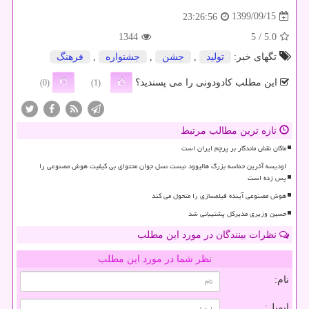
1399/09/15
23:26:56
1344
/ 5
5.0
تگهای خبر:
تولید
,
جشن
,
جشنواره
,
فرهنگ
این مطلب کادودونی را می پسندید؟
(0)
(1)
تازه ترین مطالب مرتبط
ماکان نقش ماندگار بر پرچم ایران است
اودیسه آخرین حماسه بزرگ هالیوود نیست نسل جوان محتوای بی کیفیت هوش مصنوعی را
پس زده است
هوش مصنوعی آینده فیلمسازی را متحول می کند
حسین وزیری مدیرکل پشتیبانی شد
نظرات بینندگان در مورد این مطلب
نظر شما در مورد این مطلب
نام:
ایمیل: