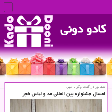
منو
كادو دونی
شفاپور در گفت وگو با مهر:
امسال جشنواره بین المللی مد و لباس فجر