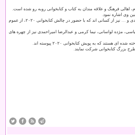
ن وی اشاره نمود.
هنرمندانی چون منیژه حکمت، هانیه توسلی، امین زندگانی، مهران رجبی، هومن حاجی عبداللهی، امید بنکدار، بابک کریمی، سوگل طهماسبی، علی مشهدی و … نیز از کسانی اند که با حضور در چالش کتابخوانی ۲۰۲۰، از عموم
بدالله روا، امیرحسین قیاسی، مژده لواسانی، نیما کرمی و عبدالرضا امیراحمدی نیز از چهره های
ند که به پویش کتابخوانی ۲۰۲۰ پیوسته اند.