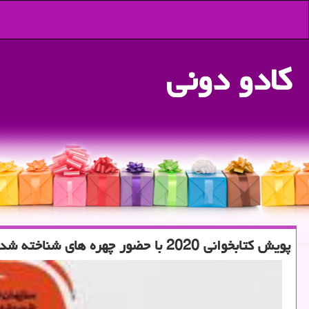
كادو دونی
پویش كتابخوانی 2020 با حضور چهره های شناخته شده رونق گرفت