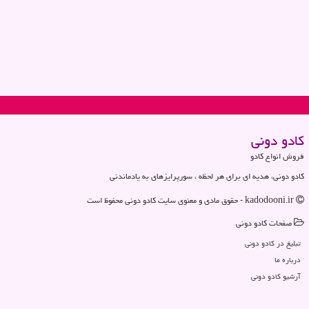
كادو دونی
فروش انواع کادو
کادو دونی، هدیه ای برای هر لحظه ، سورپرایزهای به یادماندنی
kadodooni.ir - حقوق مادی و معنوی سایت كادو دونی محفوظ است
صفحات كادو دونی
تبلیغ در كادو دونی
درباره ما
آرشیو كادو دونی