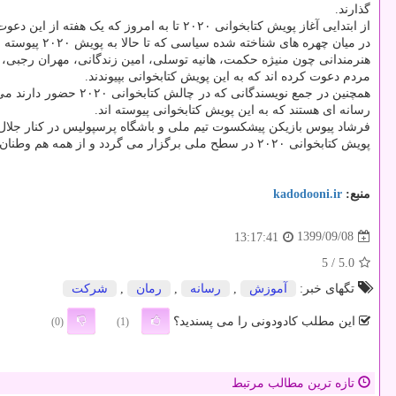
گذارند.
از ابتدایی آغاز پویش کتابخوانی ۲۰۲۰ تا به امروز که یک هفته از این دعوت همگانی می گذرد، «پویش کتابخوانی ۲۰۲۰» با استقبال ویژه ای از طرف مردم، اهالی فرهنگ و علاقه مندان به کتاب و کتابخوانی روبه رو شده است.
در میان چهره های شناخته شده سیاسی که تا حالا به پویش ۲۰۲۰ پیوسته اند می توان به «محسن حاجی میرزایی» وزیر
مردم دعوت کرده اند که به این پویش کتابخوانی بپیوندند.
همچنین در جمع نویسن
رسانه ای هستند که به این پویش کتابخوانی پیوسته اند.
فرشاد پیوس بازیکن پیشکسوت تیم ملی و باشگاه پرسپولیس در کنار جلال ملکی، 
پویش کتابخوانی ۲۰۲۰ در سطح ملی برگزار می گردد و از همه هم وطنان عزیزمان در سراسر کشور دعوت می شود که با پیوستن به این پویش در این طرح بزرگ کتابخوانی شرکت نمایند.
منبع:
kadodooni.ir
1399/09/08
13:17:41
/ 5
5.0
تگهای خبر:
آموزش
,
رسانه
,
رمان
,
شركت
این مطلب کادودونی را می پسندید؟
(0)
(1)
تازه ترین مطالب مرتبط