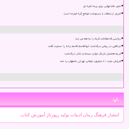
شور جام جهانی روی پرده نقره ای
امروز ارتباطات با سرنوشت جوامع گره خورده است
روایتی که معادلات کربلا را به هم می زند
عراقچی در پیامی درگذشت ابوالقاسم قاسم زاده را تسلیت گفت
مریم همتیان بازیگر جوان سینما و تئاتر درگذشت
فروش بلیت ۲۱ میلیون تومانی تهران_اصفهان رد شد
تگها
انتشار
فرهنگ
رمان
ادبیات
تولید
رپورتاژ
آموزش
كتاب