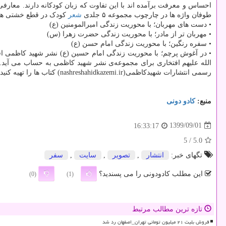
احساس و معرفت برآمده اند با این تفاوت که زبان کودکانه دارند. معارفی 
طوفان واژه ها در چارچوب مجموعه ۵ جلدی
شعر
کودک در قطع خشتی همزم
• دست های مهربان؛ با محوریت زندگی امیرالمومنین (ع)
• مهربان تر از مادر؛ با محوریت زندگی حضرت زهرا (س)
• سفره رنگین؛ با محوریت زندگی امام حسن (ع)
• در آغوش پرچم؛ با محوریت زندگی امام حسین (ع) نشر شهید کاظمی افتخا
رسمی انتشارات شهیدکاظمی(nashreshahidkazemi.ir) کتاب ها را تهیه کنید.
منبع:
كادو دونی
1399/09/01
16:33:17
/ 5
5.0
تگهای خبر:
انتشار
,
تصویر
,
سایت
,
سفر
این مطلب کادودونی را می پسندید؟
(0)
(1)
تازه ترین مطالب مرتبط
فروش بلیت ۲۱ میلیون تومانی تهران_اصفهان رد شد