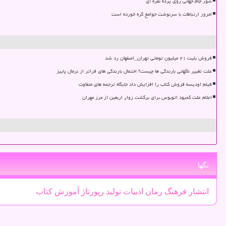
شور جام جهانی روی پرده نقره ای
امروز ارتباطات با سرنوشت جوامع گره خورده است
فروش بلیت ۲۱ میلیون تومانی تهران_اصفهان رد شد
علت تغییر ناگهانی بارندگی ها چیست؟ احتمال بارندگی های فراتر از نرمال پاییز
فیلم اودیسه فروش کتاب را افزایش داد جایگاه ترجمه های متفاوت
اعلام علت کمبود اتوبوس برای برگشت زوار اربعین از مرز مهران
تگها
انتشار
فرهنگ
رمان
ادبیات
تولید
رپورتاژ
آموزش
كتاب