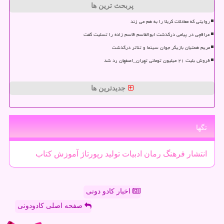
پربحث ترین ها
روایتی که معادلات کربلا را به هم می زند
عراقچی در پیامی درگذشت ابوالقاسم قاسم زاده را تسلیت گفت
مریم همتیان بازیگر جوان سینما و تئاتر درگذشت
فروش بلیت ۲۱ میلیون تومانی تهران_اصفهان رد شد
جدیدترین ها
تگها
انتشار
فرهنگ
رمان
ادبیات
تولید
رپورتاژ
آموزش
كتاب
اخبار کادو دونی
صفحه اصلی کادودونی