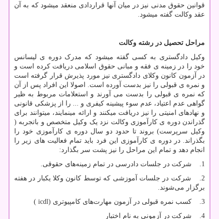
قوانین حقوق مدنی نیز در میان آنها قراردادی منعقد میشود که به آن
عقد وکالت گفته میشود.
مراحل تحصیل در رشته وکالت
وکیل دادگستری به کسی گفته میشود که مدرک دوره ی لیسانس
خود را در زمینه ی فقه و مبانی حقوق اسلامی دریافت کرده است و
در آزمون کانون وکلای دادگستری نیز مورد پذیرش قرار گرفته است
و نمره ی قبولی را نیز بدست آورده است. اصولا این افراد پس از آن
که نمره ی قبولی را بدست می آورند و استعلامات مربوط به ظیر
گواهی عدم اعتیاد، عدم سوء پیشینه کیفری و ... را از پزشکی قانونی
و نهاد‌های امنیتی را نیز دریافت میکنند و ارائه مینمایند، میتوانند برای
گذراندن دوره ی کارآموزی وکالت نزد یک وکیل متخصص و باتجربه (
وکیل سرپرست) بروند تا حدود دو سال دوره ی کارآموزی خود را
بگذراند. در دوره ی کارآموزی این فرد باید تمام فعالیت های زیر را
انجام دهد و تمام این مراحل را نیز پشت سر بگذارد:
1. شرکت در جلسات دادرسی در تمام زمینه‌های حقوقی.
2. شرکت در جلسات آموزشی که توسط کانون وکلا یکبار در هفته
برگزار می‌شوند.
3. کسب نمره قبولی در آزمون مهارت‌های کامپیوتری (
icdl
)
4. شرکت در آزمونی به نام اختبار