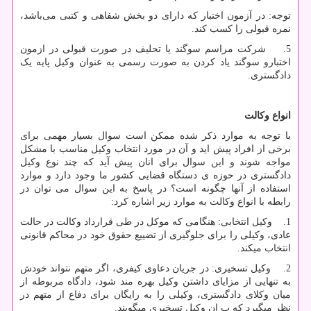
توجه: در آزمون اختبار که دارای دو بخش شفاهی و کتبی می‌باشد،
نمره قبولی را کسب کند.
5. شرکت مراسم سوگند یا تحلیف در صورت قبولی در ازمون
اختبارو سوگند یاد کردن به صورت رسمی به عنوان وکیل پایه یک
دادگستری.
انواع وکالت
با توجه به موارد ذکر شده ممکن است سوال بسیار مهمی برای
برخی از افراد پیش اید و آن در مورد انتخاب وکیل مناسب با مشکل
مواجه شوند و این سوال برای انان پیش آید که چند نوع وکیل
دادگستری در حوزه ی دستگاه قضایی کشور ما وجود دارد و موارد
استفاده از آنها چگونه است؟ در پاسخ به این سوال می توان در
رابطه با انواع وکالت به موارد زیر اشاره کرد:
1. وکیل انتخابی: هنگامی که موکل در طی قرارداد وکالت در حالت
عادی، وکیلی را برای جلوگیری از تضییع حقوق خود در محاکم قانونی
انتخاب میکند.
2. وکیل تسخیری: در جریان دعاوی کیفری، اگر متهم نتواند خودش
به تنهایی از مزایای داشتن وکیل بهره مند شود، دادگاه مربوطه از
میان وکلای دادگستری، وکیلی را به رایگان برای دفاع از متهم در
نظر میگیرد که ب ان وکیل تسخیری میگویند.