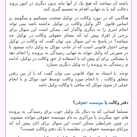
باشند آن میباشد که هیچ یک از آنها نباید بدون دیگری در امور پروند
دخالت کند یا به تنهایی اقدام به تصمیم گیری کنند.
هنگامی که در مورد وکالت در توکیل صحبت ممیکنیم و میگوییم بر
اساس قانون اگر وکیل وکالت در توکیل نداشته باشد نمی تواند
انجام امری را به دیگری واگذار کند، ممکن است این سوال برای
برخی از افراد پیش اید که معنای حقوقی وکالت در توکیل چه
میباشد؟ در پاسخ به این سوال می توان گفت که وکالت در توکیل
نوعی اختیار قانونی است که از جانب موکل به وکیل داده میشود تا
در صورتی که وکیل نتواند به تنهایی رسیدگی به پرونده را انجام دهد
یا مشکلی برای او پیش اید با استفاده از حق وکالت در توکیل، ادامه
ی رسیدگی به پرونده را به وکیل دیگری بسپارد.
نوحه: با استناد به مواد قانونی می توان گفت که با از بین رفتن
متعلق وکالت ، با انجام مورد وکالت توسط خود موکل و با انجام
عملی از سوی موکل که منافی با وکالت وکیل باشد.
دفتر وکالت یا
موسسه حقوقی
؟
مسلما کسانی که به دنبال یک وکیل خوب برای رسیدگی به پرونده
های خود میگردند با مراکزی به نام موسسه حقوقی مواجه میشوند.
در چنین شرایطی ممکن است این سوال برای انان پیش آید که
مزایای موسسه حقوقی در مقایسه با یک دفتر وکالت چیست؟