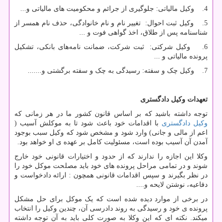
4. وکیل مالیاتی: جلوگیری از جرائم و محکومیت های مالیاتی و...
5. وکیل ثبت احوال: تغییر نام و نام خانوادگی، حذف نام همسر از
شناسنامه پس از طلاق، اخذ گواهی فوت و ...
6. وکیل شرکتی: ثبت شرکت، ضمانت نامه‌های بانکی، تشکیل
پرونده مالیاتی و ...
7. وکیل چک و سفته: رسیدگی به چک و سفته برگشتی و.......
تعهدات وکیل دادگستری
توجه داشته باشید که بر اساس قانون کشور ما در هر زمانی که
وکیل دادگستری
با اقدامات خود باعث شود تا به موکلش آسیب (
اعم از مالی و جانی) وارد شود و مشخص شود که وکیل سبب بوجود
آمدن آن آسیب بوده است، مسئولیت کامل بر عهده ی او خواهد بود.
وکلا این اجازه را ندارند که از حدود و اختیارات قانونی خود خارج
شوند و در تمامی مراحل پرونده های خود باید مصلحت موکل خود را
در نظر بگیرند و سپس اقدامات قانونی همچون : ارائه دادخواست و
دفاعیه، نوشتن لایحه و....
در برخی از موارد دیده شده است که یک موکل برای حل مشکل
پرونده ی خود و رسیدگی به روند دادرسی آن، چندین وکیل را انتخاب
میکند. نکته ای که این وکلا به صورت کلی باید به آن توجه داشته