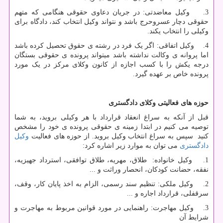
3. وکیل معاضدتی: در جریان دعاوی حقوقی هنگامی که متهم
حقوقی دچار عسروحرج باشد و نتواند وکیل انتخاب کند، دادگاه برای
وکیلی را انتخاب یکند.
4. وکیل اتفاقی: اگر یک فرد در رشته ی حقوق تحصیل کرده باشد
اما پروانه ی وکالت نداشته باشد میتواند پرونده ی حقوقی بستگان
درجه یکش را با کسب اجازه از کانون وکلای مرکز در یک مورد
پرونده خاص بر عهده گیرد.
حوزه های فعالیتی وکلای دادگستری
قبل از آنکه به سراغ انعقاد قرارداد با هر وکیلی بروید، به شما
توصیه می کنیم در ابتدا زمینه ی حقوقی پرونده ی خود را مشخص
کنید سپس به سراغ انتخاب وکیل بروید. از حوزه های فعالیت
وکیل
دادگستری
می توان به موارد زیر اشاره کرد:
1. وکیل خانواده: طلاق، مهریه، طلاق توافقی، استرداد جهیزیه،
نفقه، حضانت کودکان، انحصار وراثت و ...
2. وکیل ملکی: تنظیم سند رسمی، الزام به اخذ پایان کار، وقف،
سرقفلی، قرارداد اجاره و ...
3. وکیل مهاجرت: راهنمایی در مورد قوانین مربوط به مهاجرت و
شرایط آن