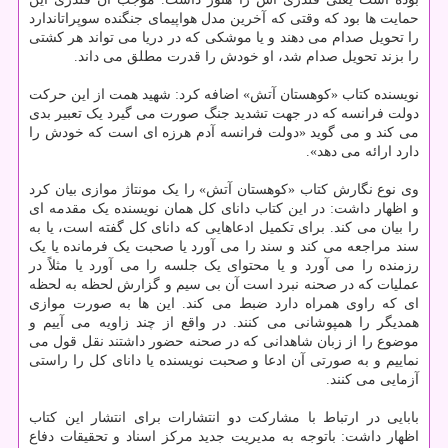
حمایت ها بود که وقتی که آخرین مدل هواپیمای جنگنده سوپراتاندارد
را تحویل صدام می دهند و یا موشکی که در دریا می تواند هر کشتی
را بزند تحویل صدام شد، او خودش را قدرت مطلق می داند.
نویسنده کتاب «کوهستان آتش» اضافه کرد: شهید همت از این حرکت
دولت فرانسه که در جهت تشدید جنگ صورت می گیرد یک تعبیر بدی
می کند و می گوید «دولت فرانسه آدم هرزه ای است که خودش را
دارد ارائه می دهد».
وی نوع نگارش کتاب «کوهستان آتش» را یک مونتاژ موازی بیان کرد
و اظهار داشت: در این کتاب دانای کل همان نویسنده یک مقدمه ای
را بیان می کند. برای تکمیل ادعاهایی که دانای کل گفته است، یا به
سند مراجعه می کند و سند را می آورد یا صحبت یک فرمانده یا یک
رزمنده را می آورد و یا محتوای یک جلسه را می آورد یا مثلاً در
عملیات که در صحنه نبرد است آن بی سیم و گزارش لحظه به لحظه
ای که راوی همراه دارد ضبط می کند. این ها به صورت موازی
همدیگر را همپوشانی می کنند. در واقع از چند زاویه می آییم و
موضوع را از زبان شاهدانی که در صحنه حضور داشتند نقل قول می
نماییم و به صورتی آن ادعا و صحبت نویسنده یا دانای کل را راستی
آزمایی می کنند.
بابایی در ارتباط با مشارکت دو انتشارات برای انتشار این کتاب
اظهار داشت: باتوجه به مدیریت جدید مرکز اسناد و تحقیقات دفاع