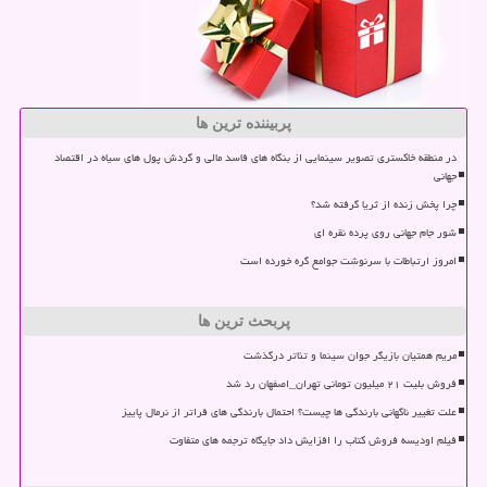
پربیننده ترین ها
در منطقه خاکستری تصویر سینمایی از بنگاه های فاسد مالی و گردش پول های سیاه در اقتصاد
جهانی
چرا پخش زنده از ثریا گرفته شد؟
شور جام جهانی روی پرده نقره ای
امروز ارتباطات با سرنوشت جوامع گره خورده است
پربحث ترین ها
مریم همتیان بازیگر جوان سینما و تئاتر درگذشت
فروش بلیت ۲۱ میلیون تومانی تهران_اصفهان رد شد
علت تغییر ناگهانی بارندگی ها چیست؟ احتمال بارندگی های فراتر از نرمال پاییز
فیلم اودیسه فروش کتاب را افزایش داد جایگاه ترجمه های متفاوت