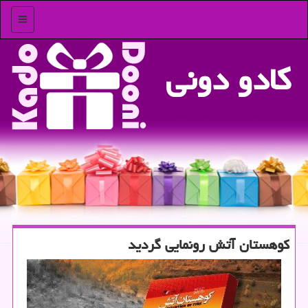
منو
كادو دونی
كوهستان آتش رونمایی گردید