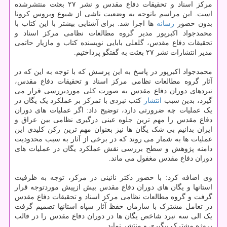
مرکز اسناد و تحقیقات دفاع مقدس و نشر ۲۷ بعثت منتشرشده
است. این مراسم باتوجه به وضعیت ناشی از شیوع ویروس کرونا
بدون حضور
رسانه
ها اجرا شد. برای آشنایی بیشتر با این کتاب با
محمدجواد اکبرپور مدیر گروه مطالعات نظامی مرکز اسناد و
تحقیقات دفاع مقدس، گلعلی بابایی نویسنده کتاب و مازیار حاتمی
مدیر انتشارات نشر ۲۷ بعثت به گفتگو پرداختیم.
محمدجواد اکبرپور در پاسخ به این پرسش که با توجه به این که در
آثار گروه مطالعات نظامی مرکز اسناد و تحقیقات دفاع مقدس،
نبردهای دوران دفاع مقدس به صورت کلی موردبررسی قرار می
گیرد، بدین سبب
انتشار
کتب نبردی با تمرکز بر عملکرد یک یگان در
یک عملیات چه ضرورتی دارد، توضیح داد: اگر عملیات های دوران
دفاع مقدس را مهم ترین جلوه عینی درگیری نظامی بین عراق و
ایران بدانیم بی شک یگان ها نیز بعنوان مهم ترین رکن کلیدی این
عملیات ها به شمار می روند که در برخی از آثار به سبب محدودیت
دامنه پژوهش و سطح بررسی نقش عملکرد یگان در عملیات های
دوران دفاع مقدس مغفول می ماند.
وی اضافه کرد: با حضور دکتر نائینی در مرکز، توجه به ظرفیت
استانها و یگان های دوران دفاع مقدس بیش ازپیش موردتوجه قرار
گرفت و گروه مطالعات نظامی مرکز اسناد و تحقیقات دفاع مقدس
در تعامل مشترک با سازمان حفظ آثار سپاه استانها تصمیم گرفت
یک الی سه نبرد شاخص یگان ها در دوران دفاع مقدس را در قالب
پروژه مشترک پیگیری و منتشر نماید.