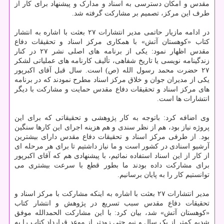
مقدس و امکان دسترسی به اسناد و مدارک و پیشنهاد برای کار از
طرف این مرکز، تصمیم بر مشارکت گرفته شد.
در ادامه مازیار حاتمی مدیر انتشارات ۲۷ بعثت با اشاره به انتشار
کتاب «کوهستان آتش» با همکاری مرکز اسناد و تحقیقات دفاع
مقدس اظهار نمود: یکی از برنامه های اصلی نشر ۲۷ در کنار
زندگینامه نویسی یا تاریخ شفاهی، تألیف کارنامه های عملیاتی لشکر
۲۷ حضرت محمد رسول الله (ص) است. سال قبل آقای اکبرپور
یکی از مدیران جوان و خلاق مرکز اسناد مطرح نمودند که در برنامه
های مرکز اسناد و تحقیقات دفاع مقدس حمایت و مشارکت با دیگر
انتشارات ها است.
وی اضافه کرد: باتوجه به کار پژوهشی و تحقیقاتی که برای این
پروژه نیاز بود، هم از نظر سندی و هم هزینه اجرای این کارها سنگین
بود. از طرفی مرکز اسناد و تحقیقات دفاع مقدس دارای بیشترین
آرشیو اسنادی در کشور است و ما نیاز داشتیم تا برای هر مرحله ای
از کار از این اسناد استفاده نمائیم، با پیشنهادی هم که آقای اکبرپور
برای مشارکت داده بودند ما بطور قطع با سرعت بیشتری می
توانستیم کار را به پایان برسانیم.
مدیر انتشارات ۲۷ بعثت با اشاره به اینکه مشارکت با مرکز اسناد و
تحقیقات دفاع مقدس سبب تسریع در پژوهش و انتشار کتاب
«کوهستان آتش» شد، بیان کرد: با این مشارکت الحمدالله موفق
شدیم کمتر از یک سال و نیم حتی زودتر از موعد قرارداد کتاب را به