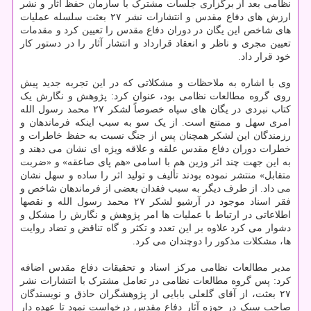
نظامی بعد از برگزاری جلسات مشترک با سازمان حفظ آثار و نشر
ارزش های دفاع مقدس و انتشارات نشر ۲۷ بعثت سلسله عملیات
های شاخص این یگان در دوران دفاع مقدس را تعیین کرد و مقدمات
تعیین مجری و ناظر و انعقاد قرارداد و انتشار آثار را در دستور کار
خود قرار داد.
وی با اشاره به ملاحظات و مشکلاتی که در این تجربه جدید پیش
روی گروه مطالعات نظامی بود، عنوان کرد: پژوهش و نگارش یک
کتاب نبردی در یگان های سپاه خصوصاً لشکر ۲۷ محمد رسول الله
امری سهل و ممتنع است. از یک سو به سبب اینکه فرماندهان و
رزمندگان این لشکر همچنان پس از جنگ نسبت به حفظ خاطرات و
خطرات دوران دفاع مقدس علقه و علاقه ویژه ای نشان می دهند و
به این جهت چند اثر وزین هم با اسامی «هم پای صاعقه» و «ضربت
متقابل» منتشر نموده بودند تألیف و تولید اثر را ساده و سهل نشان
می داد. از طرف دیگر به سبب فقدان بعضی از فرماندهان شاخص و
فقر اسناد موجود در آرشیو لشکر ۲۷ محمد رسول الله و نقصها
اطلاعاتی در ارتباط با عملیات ها امر پژوهش و نگارش را مشکل و
دشوار می کرد علاوه بر این تعدد و تکثر و گاه تناقض و تضاد روایت
ها، مشکلات مذکور را دوچندان می کرد.
مدیر مطالعات نظامی مرکز اسناد و تحقیقات دفاع مقدس اضافه
کرد: پس گروه مطالعات نظامی در تعامل مشترک با انتشارات نشر
۲۷ بعثت، از آقای گلعلی بابایی از پژوهشگران حاذق و نویسندگان
صاحب سبک در حوزه آثار دفاع مقدس درخواست نمود تا عهده دار