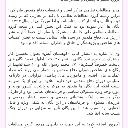
مدیر مطالعات نظامی مرکز اسناد و تحقیقات دفاع مقدس بیان کرد:
دراین زمینه گروه مطالعات نظامی با تاکید بر تجاربی که در زمینه
تهیه و تألیف و انتشار کتب شناسنامه و اطلس یگانی از سال ۱۳۹۳ با
یگان ها آغاز نموده بود به کمک این بخش آمد. در نتیجه گروه
مطالعات نظامی طی جلسات مشترک با سازمان حفظ آثار و نشر
ارزش های دفاع مقدس در سپاه های استانی نسبت به تعیین عملیات
های شاخص و پژوهشگران حاذق و ناظران مسلط اقدام نمود.
وی با اشاره به انتشار کتاب «کوهستان آتش» بعنوان نخستین کار
مشترک در حوزه نبرد یگانی با نشر ۲۷ بعثت اظهار نمود: یگان های
پایتخت خصوصاً لشکرهای ۲۷ محمد رسول الله و ۱۰ سیدالشهدا از
یگان های شاخص دوران دفاع مقدس به شمار می روند که تعداد
عملیات های آفندی و ماموریت های پدافندی فراوانی در کارنامه
عملیاتی دوران دفاع مقدس خود دارند. علاوه بر این از یک سو به
سبب اینکه این یگان ها متعلق به مرکز و پایتخت کشور بودند و
موردتوجه ویژه مسئولان سیاسی و فرماندهان نظامی بود و از طرف
دیگر به سبب اینکه پشتیبانی مردمی و حضور اقشار مردمی و
فرزندان مسئولان و فرماندهان در این یگان به شکل ویژه و قابل
اعتنایی بود، سبب شد تا این یگان تأثیر به سزایی در دوران جنگ
هشت ساله ایفا کند.
اکبرپور اضافه کرد: به این جهت به دلیلهای مزبور گروه مطالعات