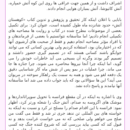
اشراف داشت و از همین جهت عراقی ها روی این کوه آتش خمپاره،
آتش کاتیوشا، آتش بمباران هوایی انجام دادند.
بابایی با اعلان اینکه کار تحقیق و پژوهش و تدوین کتاب «کوهستان
آتش» حدود شانزده ماه طول کشیده است، عنوان کرد: برای تکمیل
بعضی از موضوعات مطرح شده در کتاب و روایت ها مصاحبه های
تکمیلی انجام دادیم؛ اما متأسفانه نتوانستیم با بعضی از فرماندهان و
یا افراد مؤثر مصاحبه انجام دهیم و فقط از صحبت های آرشیوی آنها
که در اختیارمان بود، استفاده کردیم ولی بهترین کسانی که می توانند
جوابگو باشند کسانی هستند که در تصمیم گیری حضور داشتند و
تصمیم گیر بودند وگرنه آن بسیجی می آید خاطرات خودش را می
گوید، اما اینکه چرا آنجا نیروها محاصره می شوند، چرا جنازه ها جا
می ماند، چرا عملیات در بمو پس از شش ماه کار شناسایی دقیق
یک دفعه لغو می شود و همه به سمت یک راهکار سوخته در مریوان
می آیند؟ این ها سؤالاتی بود که باید جواب داده می شد اما متأسفانه
آنها نیامدند و پاسخ داده نشد.
وی با اشاره به اینکه در آن مقطع فرانسه با تحویل سوپراتانداردها و
موشک های اگزوسه به صدام، آتش جنگ را شعله ورتر کرد، اظهار
نمود: فرانسه با این اقدام صدام را مسلح تر کرد و نسبت به اینکه به
خواسته های بین المللی تن ندهد جری تر شد و فقط می گفت من
صلح می خواهم ولی صلحی که نه می خواست غرامت بدهد و نه
قبول کند که کسی بیاید بررسی کند که شروع کننده جنگ چه کسی
بوده است یعنی قلدری اش را هنوز داشت. موجب آن قلدری این