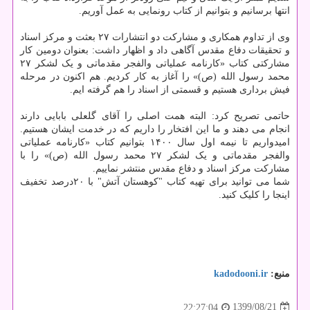
انتها برسانیم و بتوانیم از کتاب رونمایی به عمل آوریم.
وی از تداوم همکاری و مشارکت دو انتشارات ۲۷ بعثت و مرکز اسناد
و تحقیقات دفاع مقدس آگاهی داد و اظهار داشت: بعنوان دومین کار
مشارکتی کتاب «کارنامه عملیاتی والفجر مقدماتی و یک لشکر ۲۷
محمد رسول الله (ص)» را آغاز به کار کردیم. هم اکنون در مرحله
فیش برداری هستیم و قسمتی از اسناد را هم گرفته ایم.
حاتمی تصریح کرد: البته همت اصلی را آقای گلعلی بابایی دارند
انجام می دهند و ما این افتخار را داریم که در خدمت ایشان هستیم.
امیدواریم تا نیمه اول سال ۱۴۰۰ بتوانیم کتاب «کارنامه عملیاتی
والفجر مقدماتی و یک لشکر ۲۷ محمد رسول الله (ص)» را با
مشارکت مرکز اسناد و دفاع مقدس منتشر نماییم.
شما می توانید برای تهیه کتاب "کوهستان آتش" با ۲۰درصد تخفیف
اینجا را کلیک کنید.
منبع:
kadodooni.ir
1399/08/21
22:27:04