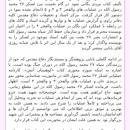
تألیف کتاب نبردی یگانی شود. در گام نخست نبرد لشکر ۲۷ محمد
رسول الله در عملیات های والفجر ۳ و ۴ و ۵ (انجام نشده بمو) در
دستور کار قرار گرفت. مرکز اسناد و تحقیقات دفاع مقدس کلیه
دفاتر راوی و گزارش عملیات ها و نوارها و گزیده اسناد و کالک های
در رابطه با عملکرد این یگان در عملیات والفجر ۴ را در اختیار این
نویسنده محترم قرار داد و سازمان حفظ آثار سپاه محمد رسول الله
و انتشارات نشر ۲۷ بعثت نیز کلیه اسناد موجود در لشکر را به
نویسنده واگذار کرد؛ و بعد از یک سال این اثر با تلاش شبانه روزی
آقای بابایی منتشر گردید.
در ادامه گلعلی بابایی پژوهشگر و مستندنگار دفاع مقدس که خود از
رزمندگان سپاه ۲۷ محمد رسول الله در دوران جنگ بوده است، با
اشاره به اینکه سوژه محوری کتاب «کوهستان آتش»، کارنامه
عملیاتی لشکر ۲۷ محمد رسول الله در ماموریت شناسایی محور بمو
– دربندی خان و عملیات های والفجر ۳ و والفجر ۴ است، اظهار
داشت: فرمانده لشکر ۲۷ محمد رسول الله در این مقطع زمانی،
شهید حاج ابراهیم همت بوده است. خوشبختانه شهید همت جزو
فرماندهانی بوده اند که پس از انجام هر عملیات به تجزیه وتحلیل آن
می پرداختند و کاملاً عملیات را شرح می دادند. به همین علت به
بهترین و موثق ترین اطلاعاتی که می توانستیم از گردان ها و
اقداماتشان داشته باشیم، گردآوری مصاحبه ها و سخنرانی این شهید
بزرگوار بود. به همین علت ایشان در محوریت این کتاب قرار دارد.