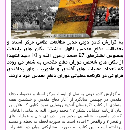
به گزارش كادو دونی مدیر مطالعات نظامی مركز اسناد و
تحقیقات دفاع مقدس اظهار داشت: یگان های پایتخت
بخصوص لشكرهای 27 محمد رسول الله و 10 سیدالشهدا
از یگان های شاخص دوران دفاع مقدس به شمار می روند
كه تعداد عملیات های آفندی و مأموریت های پدافندی
فراوانی در كارنامه عملیاتی دوران دفاع مقدس خود دارند.
به گزارش کادو دونی به نقل از ایسنا، مرکز اسناد و تحقیقات دفاع
مقدس در چهلمین سالگرد از آغاز دفاع مقدس و ششمین هفته
متمادی، از کتاب «کوهستان آتش» رونمایی نمود. کتابی که علاوه بر
بیان کارنامه عملیاتی لشکر ۲۷ محمد رسول الله به تمامی اتفاقاتی
که در ماموریت شناسایی محور بمو ـ دربندی خان و عملیات های
والفجر ۳ و والفجر ۴ افتاده است به صورت لحظه به لحظه و مستند
پرداخته است. این کتاب به صورت مشارکتی میان دو انتشارات