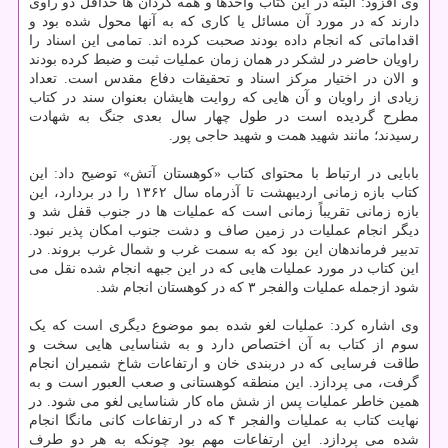
وی افزود: البته در این کتاب واحدها و همه گردان ها حداقل دو راوی
دارند که در مورد آن مسائل یا کاری که به آنها محول شده بود و
اقداماتی که انجام داده بودند صحبت کرده اند. تمامی این اسناد را
راویان حاضر در لشکر در همان زمان عملیات ثبت و ضبط کرده بودند
و الان در اختیار مرکز اسناد و تحقیقات دفاع مقدس است. تعداد
زیادی از راویان و آن هایی که روایت هایشان بعنوان سند در کتاب
مطرح گردیده است در طول چهار سال بعدی جنگ به شهادت
رسیدند؛ مانند شهید همت و شهید حاجی پور.
بابایی در ارتباط با محتوای کتاب «کوهستان آتش» توضیح داد: این
کتاب بازه زمانی اردیبهشت تا آذرماه سال ۱۳۶۲ را در بردارد، این
بازه زمانی تقریباً زمانی است که عملیات ها در جنوب قفل شد و
دیگر انجام عملیات در زمین صاف و دشت جنوب امکان پذیر نبود.
تدبیر فرماندهان این بود که به سمت غرب و شمال غرب بروند. در
این کتاب در مورد عملیات هایی که در این جبهه انجام شده نقل می
شود ازجمله عملیات والفجر ۳ که در کوهستان انجام شد.
وی اشاره کرد: عملیات لغو شده بمو موضوع دیگری است که یک
سوم از کتاب به آن اختصاص دارد و به شناسایی هایی سخت و
طاقت فرسایی که در دربندی خان و ارتفاعات شاخ شمیران انجام
گرفت، می پردازد. این منطقه کوهستانی و صعب العبور است و به
همین خاطر عملیات پس از شش ماه کار شناسایی لغو می شود. در
نهایت کتاب به عملیات والفجر ۴ که در ارتفاعات کانی مانگا انجام
شده می پردازد. این ارتفاعات مهم بود چونکه به هر دو طرف