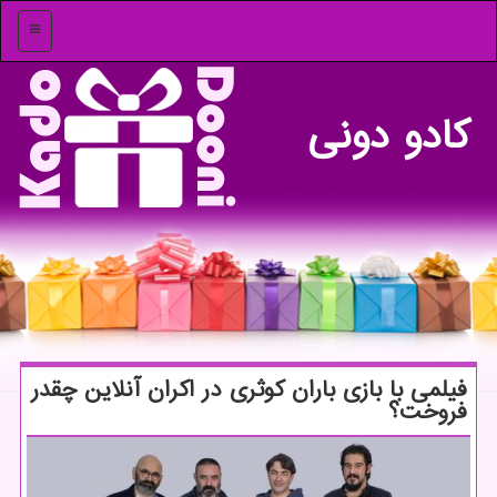
منو
كادو دونی
فیلمی با بازی باران كوثری در اكران آنلاین چقدر
فروخت؟