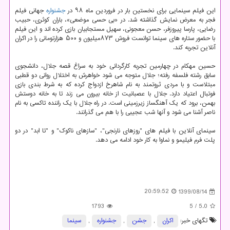
این فیلم سینمایی برای نخستین بار در فروردین ماه ۹۸ در
جشنواره
جهانی فیلم
فجر به معرض نمایش گذاشته شد. در «بی حسی موضعی»، باران کوثری، حبیب
رضایی، پارسا پیروزفر، حسن معجونی، سهیل مستجابیان بازی کرده ‏اند و این فیلم
با حضور ستاره ‏های سینما توانست فروش ۸۷۳میلیون و ۵۰۰ هزارتومانی را در اکران
آنلاین تجربه کند.
حسین مهکام در چهارمین تجربه کارگردانی خود به سراغ قصه جلال، دانشجوی
سابق رشته فلسفه رفته؛ جلال متوجه می شود خواهرش به اختلال روانی دو قطبی
مبتلاست و با مردی ثروتمند به نام شاهرخ ازدواج کرده که به شرط بندی بازی
فوتبال اعتیاد دارد. جلال با عصبانیت از خانه بیرون می زند تا به خانه دوستش
بهمن، برود که یک آهنگساز زیرزمینی است. در راه جلال با یک راننده تاکسی به نام
ناصر آشنا می شود و آنها شب عجیبی را با هم می گذرانند.
سینمای آنلاین با فیلم ‏های "روزهای نارنجی"، "سازهای ناکوک" و "تا ابد" در دو
پلت فرم فیلیمو و نماوا به کار خود ادامه می‏ دهد.
20:59:52
1399/08/14
1793
/ 5
5.0
تگهای خبر:
اكران
,
جشن
,
جشنواره
,
سینما