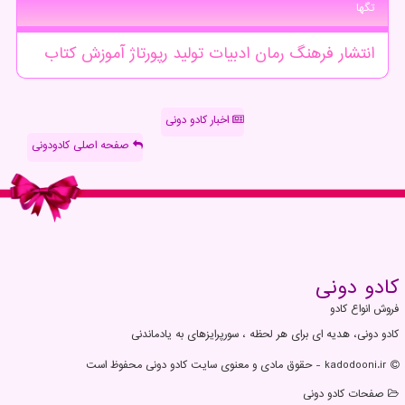
تگها
انتشار
فرهنگ
رمان
ادبیات
تولید
رپورتاژ
آموزش
كتاب
اخبار کادو دونی
صفحه اصلی کادودونی
كادو دونی
فروش انواع کادو
کادو دونی، هدیه ای برای هر لحظه ، سورپرایزهای به یادماندنی
kadodooni.ir - حقوق مادی و معنوی سایت كادو دونی محفوظ است
صفحات كادو دونی