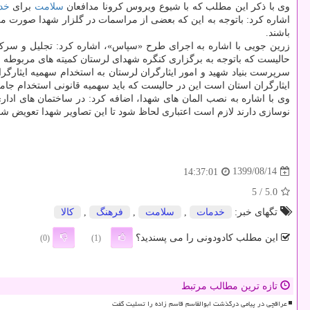
وی با ذکر این مطلب که با شیوع ویروس کرونا مدافعان
سلامت
برای
خد
اشاره کرد: باتوجه به این که بعضی از مراسمات در گلزار شهدا صورت م
باشند.
زرین جویی با اشاره به اجرای طرح «سپاس»، اشاره کرد: تجلیل و سرکشی
حالیست که باتوجه به برگزاری کنگره شهدای لرستان کمیته های مربوطه با
سرپرست بنیاد شهید و امور ایثارگران لرستان به استخدام سهمیه ایثارگر
ایثارگران استان است این در حالیست که باید سهمیه قانونی استخدام جامع
وی با اشاره به نصب المان های شهدا، اضافه کرد: در ساختمان های اداری 
نوسازی دارند لازم است اعتباری لحاظ شود تا این تصاویر شهدا تعویض شوند 
1399/08/14
14:37:01
/ 5
5.0
تگهای خبر:
خدمات
,
سلامت
,
فرهنگ
,
كالا
این مطلب کادودونی را می پسندید؟
(0)
(1)
تازه ترین مطالب مرتبط
عراقچی در پیامی درگذشت ابوالقاسم قاسم زاده را تسلیت گفت