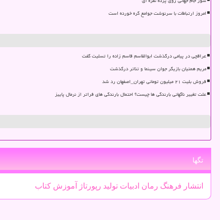
شور جام جهانی روی پرده نقره ای
امروز ارتباطات با سرنوشت جوامع گره خورده است
عراقچی در پیامی درگذشت ابوالقاسم قاسم زاده را تسلیت گفت
مریم همتیان بازیگر جوان سینما و تئاتر درگذشت
فروش بلیت ۲۱ میلیون تومانی تهران_اصفهان رد شد
علت تغییر ناگهانی بارندگی ها چیست؟ احتمال بارندگی های فراتر از نرمال پاییز
تگها
انتشار
فرهنگ
رمان
ادبیات
تولید
رپورتاژ
آموزش
كتاب