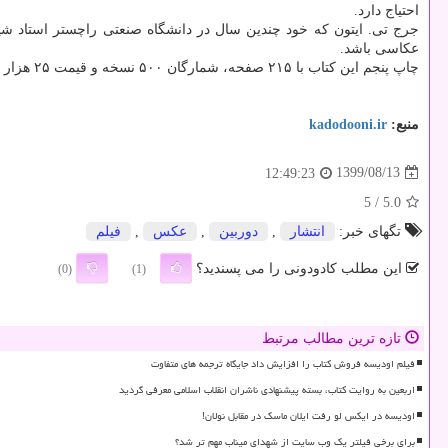
احتیاج دارد.
جرج تی. ایتون که خود چندین سال در دانشگاه صنعتی راچستر استاد شیم
عکاسی باشد.
چاپ پنجم این کتاب با ۲۱۵ صفحه، شمارگان ۵۰۰ نسخه و قیمت ۲۵ هزار تومان عرضه شده است.
منبع:
kadodooni.ir
1399/08/13
12:49:23
/ 5
5.0
تگهای خبر:
انتشار
,
دوربین
,
عكس
,
فیلم
این مطلب کادودونی را می پسندید؟
(0)
(1)
تازه ترین مطالب مرتبط
فیلم اودیسه فروش کتاب را افزایش داد جایگاه ترجمه های متفاوت
اربعین به روایت کتاب، بسته پیشنهادی ناشران انقلاب اسلامی معرفی گردید
اودیسه در ایکس لو رفت ایلان ماسک در مقابل نولان!
برای برخی فیلتر یک وب سایت از شهدای میناب مهم تر شد؟