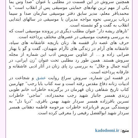
همچنین سروش در این قسمت در مطلبی با عنوان "صدا وس یما
یکی از مهم ترین نهادهای حمایتی موسیقی پس از انقلاب است" با
محمدباقر معلم، مدیر سابق دفتر موسیقی سازمان صدا و سیما
درباب بررسی نحوه مواجه مدیران با موسیقی در سالهای ابتدایی
انقلاب به گفت و گو نشسته است.
"تارهای ریشه دار" عنوان مطلب دیگری در پرونده موسیقی است که
به بررسی وضعیت موسیقی در عصرهای مختلف پرداخته است.
حرف های غصه دار قفسه ها، زنان بازیچه عاشقانه های سیاه،
عاشقانه های آرام در زندگی های ناآرام شهیدان، گفت و گو با بهناز
ضرابی زاده و … از عناوین سرویس ادب این شماره از مجله
سروش هستند. همین طور رد مطلبی تحت عنوان "زن ایرانی، در
آئینه جمال و جلال" به بررسی رد پای زنان در آثار ادبی عاشقانه و
عارفانه پرداخته است.
در قفسه این شماره، سروش سراغ روایت
عشق
و شجاعت در
ادبیات زنانه دفاع مقدس رفته است و سه کتاب بابا رجب" چهارمین
کتاب تاریخ شفاهی زنان قهرمان در برگیرنده خاطرات خانم طوبی
زرندی همسر جانباز شهید رجب محمدزاده، "ساجی" خاطرات
نسرین باقرزاده همسر سردار شهید بهمن باقری، "دریا دل" به
نویسندگی مریم قربانزاده خاطرات مرحومه فاطمه دهقانی همسر
سردار شهید ابوالفضل رفیعی را معرفی کرده است.
منبع:
kadodooni.ir