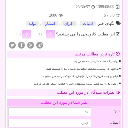
1399/08/09
23:30:57
2086
/ 5
5.0
تگهای خبر:
ادبیات
,
اكران
,
انتشار
,
تولید
این مطلب کادودونی را می پسندید؟
(0)
(1)
تازه ترین مطالب مرتبط
روایتی که معادلات کربلا را به هم می زند
عراقچی در پیامی درگذشت ابوالقاسم قاسم زاده را تسلیت گفت
فیلم اودیسه فروش کتاب را افزایش داد جایگاه ترجمه های متفاوت
اربعین به روایت کتاب، بسته پیشنهادی ناشران انقلاب اسلامی معرفی گردید
نظرات بینندگان در مورد این مطلب
نظر شما در مورد این مطلب
نام:
ایمیل: