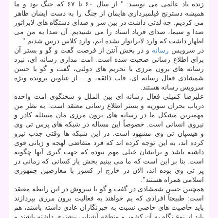
زنده یاد عالمی می نویسد: " از سال ۶۰ تا ۶۷ که جنگ بود و ما
همیشه دسترنج فیلمبرداری هایمان از جنگ را به دست ایشان ظاهر
می کردیم. چه لذتی داشت در بین سر و صدای دستگاه های لابراتور
صدا و سیما، صدای فریاد استاد را می شنیدیم. آن صدا به من می
اظهار داشت که وارد لابراتوار نشده ایم، وارد کلاس درس شدیم."
در سرویس
رسانه
و در بخش آنتن از فرصت گفت و گو و بستر آن
برای اطلاع رسانی صحبت شده است. امت مداری رسانه ای، نبرد
رسانه های برون مرزی با تحریم های دولتی، گفت و گو با حسن
شمشادی فعال رسانه ای، قاب ذائقه، و.... از عناوین پرونده ویژه
سرویس رسانه هستند.
علیرضا کمیلی فعال رسانه ای بین الملل و سخنگوی امت واحده
درباب بحران سوریه و بستر اطلاع رسانی معتقد است: به نظر من
مهمترین مشکل ما در رسانه های برون مرزی مان مسئله کادر و
نیروی انسانی است. خصوصاً این مساله در شبکه های پرس تی وی
و هیسپان تی وی مشهود است. در این شبکه ها وقتی جذب نیرو
کرده اند، به این توجه کرده اند که فرد متقاضی لهجه و زبانی قوی
داشته باشد و برایشان خیلی مهم نبوده که جهت گیری آنها چگونه
است. بنا بر این است که ما می بینیم بخش یاز کسانی که زمانی در
پر تی وی بوده اند، الان در خارج از کشور با معارضین جمهوری
اسلامی همراه هستند".
همچنین حسن شمشادی در گفت و گو با سروش در این رابطه معتقد
است: طبیعتاً افرادی که یم خواهند به فعالیت برون مرزی بپردازند
باید خاصیت های خاصی نسبت به خبرنگاران عادی داشته باشند، هم
باید از نوع نگاه به آن کشور و منطقه آشنایی بیشتری داشته باشند و