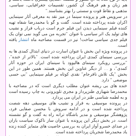
هم زبان و هم فرهنگ آن کشور، تقسیمات جغرافیایی، سیاسی،
مذهبی و نقاط قوت و سستی را بهتر بشناسند."
در سرویس هنر و پرونده سینما در میز نقد به معرفی آثار سینمایی
اکران شده پرداخته شده است. گفت و گو با محمدرضا شفاه تهیه
کننده فیلم سینمایی دیدن این فیلم جرم است درباب فراز و نشیب
های تولید یک اثر سیاسی با عنوان "تجربه من می گوید نمی توان یک
فیلم جدی سیاسی ساخت! نیز در قسمت مصاحبه ماه
انتشار
یافته
است.
در پرونده ویژه این بخش با عنوان اسارت در دنیای ابتذال کمدی ها به
بررسی سینمای کمدی ایران پرداخته شده است. "بالاتر از خنده"،
"بررسی رویکرد سینمای هالیوود با سینمای ایران در حوزه آثار
کمدی"، و … از دیگر عناوین این بخش هستند. همین طور در این
بخش "یک تلاش نافرجام" نقدی کوتاه بر فیلم سینمایی "بی حسی
موضعی " دارد.
خنده های بی ریشه عنوان مطلب دیگری است که در مصاحبه با
محمدرضا شهبازی طنزپرداز و مجری تلویزونی به چاپ رسیده است
و به لطمه شناسی طنز در ایران می پردازد.
در پرونده موسیقی به فراز و نشیب های موسیقی دهه شصت
پرداخته شده است و در ادامه سروش با محسن صفایی فرد،
پژوهشگر موسیقی و مدیر باشگاه ترانه راه به گفت و گو نشسته
است. در بخش دیگر این پرونده با عنوان ساز ناکوک سیاست بازان
در صدای خسرو آواز ایران به بررسی خاصیت های متمایز کننده زنده
یاد محمدرضا شجریان پرداخته شده است.