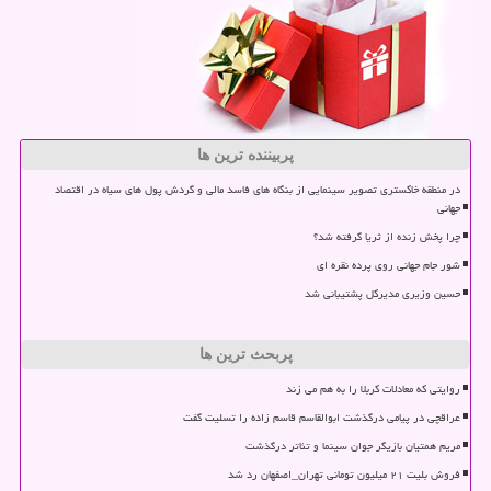
پربیننده ترین ها
در منطقه خاکستری تصویر سینمایی از بنگاه های فاسد مالی و گردش پول های سیاه در اقتصاد
جهانی
چرا پخش زنده از ثریا گرفته شد؟
شور جام جهانی روی پرده نقره ای
حسین وزیری مدیرکل پشتیبانی شد
پربحث ترین ها
روایتی که معادلات کربلا را به هم می زند
عراقچی در پیامی درگذشت ابوالقاسم قاسم زاده را تسلیت گفت
مریم همتیان بازیگر جوان سینما و تئاتر درگذشت
فروش بلیت ۲۱ میلیون تومانی تهران_اصفهان رد شد