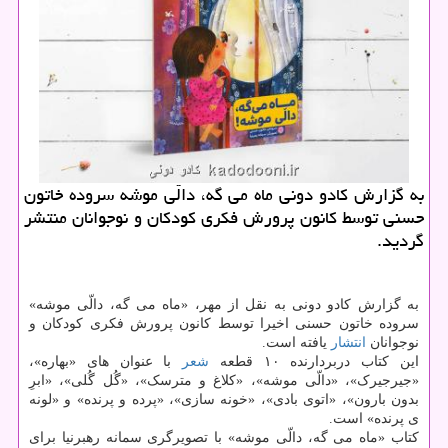
به گزارش كادو دونی ماه می گه، دالّی موشه سروده خاتون
حسنی توسط كانون پرورش فكری كودكان و نوجوانان منتشر
گردید.
به گزارش کادو دونی به نقل از مهر، «ماه می گه، دالّی موشه»
سروده خاتون حسنی اخیرا توسط کانون پرورش فکری کودکان و
نوجوانان
انتشار
یافته است.
این کتاب دربردارنده ۱۰ قطعه
شعر
با عنوان های «بهاره»،
«جیرجیرک»، «دالّی موشه»، «کلاغ و مترسک»، «گُل گُلی»، «ابرِ
بدون بارون»، «اتوی بادی»، «خونه سازی»، «پرده و پرنده» و «لونه
ی پرنده» است.
کتاب «ماه می گه، دالّی موشه» با تصویرگری سمانه رهبرنیا برای