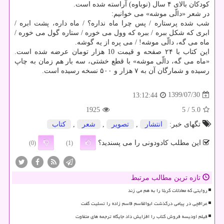
کودکان بالای ۴ سال (نوباوه) آراسته شده است.
در شعر «دالّی موشه» می خوانیم:
شب شده پرستاره / پس چرا ماه نداره؟ / ماه داره، پشت ابره /
ابری که شکل ببره / ببره که وول می خوره / ستاره گول می خوره /
ماه می گه، دالّی موشه! / می پره از یه گوشه.
این کتاب با ۲۴ صفحه و قیمت 10 هزار تومان عرضه شده است.
«ماه می گه، دالّی موشه» با قطع خشتی، سه بار هم زمان به چاپ
رسیده و شمارگان آن به ۷ هزار و ۵۰۰ نسخه رسیده است.
1399/07/30
13:12:44
1925
/ 5
5.0
تگهای خبر:
انتشار
,
تصویر
,
شعر
,
كتاب
این مطلب کادودونی را می پسندید؟
(0)
(1)
تازه ترین مطالب مرتبط
روایتی که معادلات کربلا را به هم می زند
عراقچی در پیامی درگذشت ابوالقاسم قاسم زاده را تسلیت گفت
فیلم اودیسه فروش کتاب را افزایش داد جایگاه ترجمه های متفاوت