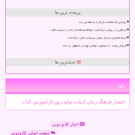
پربحث ترین ها
روایتی که معادلات کربلا را به هم می زند
عراقچی در پیامی درگذشت ابوالقاسم قاسم زاده را تسلیت گفت
مریم همتیان بازیگر جوان سینما و تئاتر درگذشت
فروش بلیت ۲۱ میلیون تومانی تهران_اصفهان رد شد
جدیدترین ها
تگها
انتشار
فرهنگ
رمان
ادبیات
تولید
رپورتاژ
آموزش
كتاب
اخبار کادو دونی
صفحه اصلی کادودونی