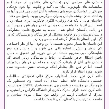
داستان های مردمی اردو (داستان های منتشره در مجلات) و
نمایشنامه های تلویزیونی بیان می کنند و چگونه آنها بدون نزدیکی
فیزیکی با خوانندگان، پیوندهای دوستانه با آنان ایجاد می کنند و آنها به
پنداشته شدن نوشته هایشان بعنوان سرگرمی بیهوده پاسخ می دهند.
«داستان هایی با لکه های روغنی» الگوی جایگزینی برای صدای زنان
است. این اثر با ۲۰ ماه فعالیت میدانی که در چهار شهر و روستا در
دو ایالت پاکستان انجام شده است، به تشریح علمی مشارکت
داستان نویسان زن و جامعه متشکل از خوانندگان و نویسندگان که در
گرد این داستان ها شکل گرفته است، می پردازد.
این داستان ها بسیار محبوب هستند. با این وجود، آنها از نظر اجتماعی
کم ارزش و پیش پا افتاده تلقی می شوند و از داشتن هیچ نوع
شایستگی ادبی محروم هستند. در این حوزه، این تحقیق به دنبال
یافتن اشکال خاص دلبستگی، ارتباط و نمایندگی زنانی است که
داستان های آنان از بازتاب گسترده و مخاطبان فراوان برخوردار
است، اما در عین حال بخاطر اینکه نویسنده معتبر محسوب نمی
شوند، مورد انتقاد قرار دارند.
خانم کرن نذیر احمد، استادیار، مرکز عالی تحقیقاتی مطالعات
جنسیتی دانشگاه قائد اعظم اسلام آباد است. وی همینطور یک
پژوهشگر در مؤسسه برنامه ریزی توسعه پایدار (SDPI) بوده است.
خانم کرن احمد دارای مدرک دکتری از دانشگاه تگزاس در آستین، و
مدرک کارشناسی ارشد در روابط بین الملل، مردم شناسی و
فلسفه به ترتیب از پاکستان، آمریکا و کانادا است.