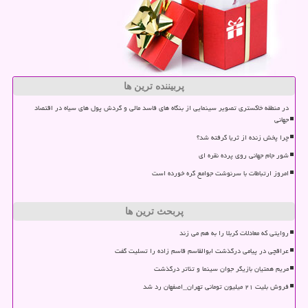
پربیننده ترین ها
در منطقه خاکستری تصویر سینمایی از بنگاه های فاسد مالی و گردش پول های سیاه در اقتصاد
جهانی
چرا پخش زنده از ثریا گرفته شد؟
شور جام جهانی روی پرده نقره ای
امروز ارتباطات با سرنوشت جوامع گره خورده است
پربحث ترین ها
روایتی که معادلات کربلا را به هم می زند
عراقچی در پیامی درگذشت ابوالقاسم قاسم زاده را تسلیت گفت
مریم همتیان بازیگر جوان سینما و تئاتر درگذشت
فروش بلیت ۲۱ میلیون تومانی تهران_اصفهان رد شد