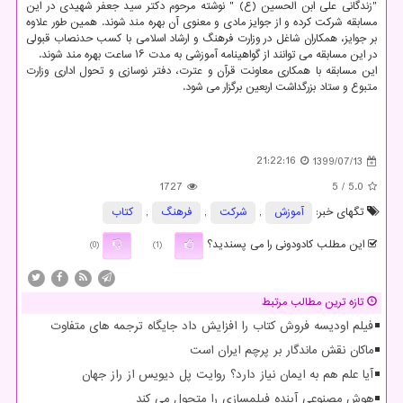
"زندگانی علی ابن الحسین (ع) " نوشته مرحوم دکتر سید جعفر شهیدی در این
مسابقه شرکت کرده و از جوایز مادی و معنوی آن بهره مند شوند. همین طور علاوه
بر جوایز، همکاران شاغل در وزارت فرهنگ و ارشاد اسلامی با کسب حدنصاب قبولی
در این مسابقه می توانند از گواهینامه آموزشی به مدت ۱۶ ساعت بهره مند شوند.
این مسابقه با همکاری معاونت قرآن و عترت، دفتر نوسازی و تحول اداری وزارت
متبوع و ستاد بزرگداشت اربعین برگزار می شود.
21:22:16
1399/07/13
1727
/ 5
5.0
تگهای خبر:
آموزش
,
شركت
,
فرهنگ
,
كتاب
این مطلب کادودونی را می پسندید؟
(0)
(1)
تازه ترین مطالب مرتبط
فیلم اودیسه فروش کتاب را افزایش داد جایگاه ترجمه های متفاوت
ماکان نقش ماندگار بر پرچم ایران است
آیا علم هم به ایمان نیاز دارد؟ روایت پل دیویس از راز جهان
هوش مصنوعی آینده فیلمسازی را متحول می کند