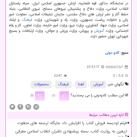
در نمایشگاه مذکور، قوه قضاییه، ارتش جمهوری اسلامی ایران، سپاه پاسداران
انقلاب اسلامی، وزارت دفاع و پشتیبانی نیروهای مسلح، نیروی انتظامی، بنیاد
حفظ آثار و نشر ارزش های دفاع مقدس، سازمان تبلیغات اسلامی، معاونت امور
زنان و خانواده ریاست جمهوری، وزارت راه و شهرسازی، وزارت
فرهنگ
و ارشاد
اسلامی، وزارت جهاد کشاورزی، وزارت نیرو، وزارت امور خارجه، وزارت تعاون، کار و رفاه
اجتماعی، وزارت
آموزش
و پرورش، وزارت ورزش و جوانان، وزارت ارتباطات و بسیج
شهرداری تهران حضور دارند.
منبع:
كادو دونی
23:51:17
1399/07/07
2247
/ 5
5.0
تگهای خبر:
آموزش
,
اهدا
,
فرهنگ
,
محصولات
این مطلب کادودونی را می پسندید؟
(0)
(1)
تازه ترین مطالب مرتبط
فیلم اودیسه فروش کتاب را افزایش داد جایگاه ترجمه های متفاوت
اربعین به روایت کتاب، بسته پیشنهادی ناشران انقلاب اسلامی معرفی
گردید