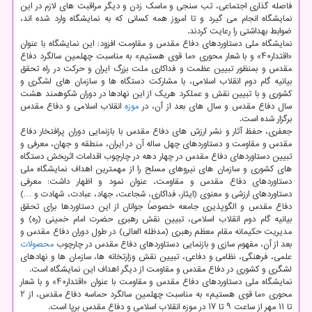
فاصله گذاری اجتماعی، تب سنجی و ماسک زدن و دیگر مراقبت های لازم در این
نمایشگاه انجام می گیرد و تا امروز همه کسانی که به نمایشگاه وارد شده اند،
ضوابط بهداشتی را رعایت کردند.
نمایشگاه ملی دستاوردهای دفاع مقدس و مقاومت افزود: این نمایشگاه با عنوان
«اقتدار۴۰» و با شعار محوری «ما قوی هستیم» به مناسبت چهلمین سالگرد دفاع
مقدس و بمنظور تبیین عظمت و فداکاری ملت بزرگ ایران و حرکت در راه تحقق
بیانیه گام دوم انقلاب اسلامی، با مشارکت دستگاه ها و سازمان های لشگری و
کشوری و با تبیین نقش و عملکرد هریک از این نهادها در دوران شکوهمند هشت
سال دفاع مقدس و سال های بعد از آن، در
موزه
انقلاب اسلامی و دفاع مقدس
برگزار شده است.
جعفری، حفظ آثار و نشر ارزش های دفاع مقدس با بازنمایی دوران پرافتخار دفاع
مقدس و مقاومت و دستاوردهای چهل ساله آن در ایران، منطقه و جهان، معرفی و
تبیین دستاوردهای دفاع مقدس در چهار دهه در چارچوب اقدامات اثربخش دستگاه
های کشوری و سازمان های نیروهای مسلح را از مهمترین اهداف نمایشگاه ملی
دستاوردهای دفاع مقدس و مقاومت، عنوان نمود و اظهار داشت: معرفی
دستاوردهای ارزشی و معنوی (ایثار، فداکاری، شجاعت، جهاد، عبادت، شهادت و …)
دفاع مقدس و الگوپذیری جامعه خصوصاً جوانان از این دستاوردها برای تحقق
بیانیه گام دوم انقلاب اسلامی، تبیین نقش رهبری حضرت امام خمینی (ره) و
مدیریت حکیمانه مقام معظم رهبری (مدظله العالی) در طول دوران دفاع مقدس و
بعد از آن، مفهوم سازی و بازنمایی دستاوردهای دفاع مقدس در چارچوب
محصولات
علمی، فرهنگی، نظامی و دفاعی، تبیین نقش وزارتخانه ها، سازمان ها و نهادهای
لشگری و کشوری در دفاع مقدس و مقاومت از دیگر اهداف این نمایشگاه است.
نمایشگاه ملی دستاوردهای دفاع مقدس و مقاومت با عنوان «اقتدار۴۰» و با شعار
محوری «ما قوی هستیم» به مناسبت چهلمین سالگرد حماسه دفاع مقدس، از ۲
تا ۱۱ مهر از ساعت ۹ تا ۱۷ در موزه انقلاب اسلامی و دفاع مقدس برپا است.