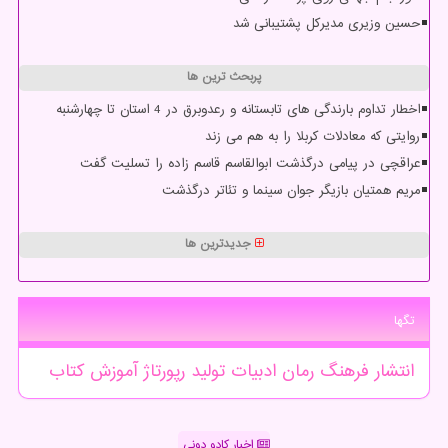
حسین وزیری مدیرکل پشتیبانی شد
پربحث ترین ها
اخطار تداوم بارندگی های تابستانه و رعدوبرق در 4 استان تا چهارشنبه
روایتی که معادلات کربلا را به هم می زند
عراقچی در پیامی درگذشت ابوالقاسم قاسم زاده را تسلیت گفت
مریم همتیان بازیگر جوان سینما و تئاتر درگذشت
جدیدترین ها
تگها
انتشار
فرهنگ
رمان
ادبیات
تولید
رپورتاژ
آموزش
كتاب
اخبار کادو دونی