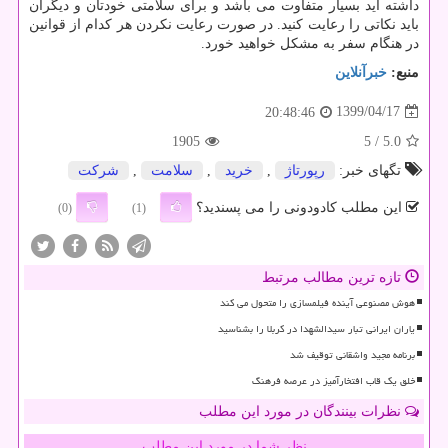
داشته اید بسیار متفاوت می باشد و برای سلامتی خودتان و دیگران
باید نکاتی را رعایت کنید. در صورت رعایت نکردن هر کدام از قوانین
در هنگام سفر به مشکل خواهید خورد.
منبع:
خبرآنلاین
1399/04/17
20:48:46
1905
/ 5
5.0
تگهای خبر:
رپورتاژ
,
خرید
,
سلامت
,
شركت
این مطلب کادودونی را می پسندید؟
(0)
(1)
تازه ترین مطالب مرتبط
هوش مصنوعی آینده فیلمسازی را متحول می کند
یاران ایرانی تبار سیدالشهدا در کربلا را بشناسید
برنامه مجید واشقانی توقیف شد
خلق یک قاب افتخارآمیز در عرصه فرهنگ
نظرات بینندگان در مورد این مطلب
نظر شما در مورد این مطلب