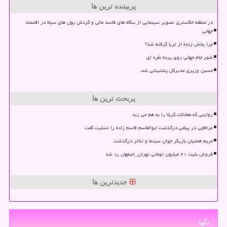
پربیننده ترین ها
در منطقه خاکستری تصویر سینمایی از بنگاه های فاسد مالی و گردش پول های سیاه در اقتصاد
جهانی
چرا پخش زنده از ثریا گرفته شد؟
شور جام جهانی روی پرده نقره ای
حسین وزیری مدیرکل پشتیبانی شد
پربحث ترین ها
روایتی که معادلات کربلا را به هم می زند
عراقچی در پیامی درگذشت ابوالقاسم قاسم زاده را تسلیت گفت
مریم همتیان بازیگر جوان سینما و تئاتر درگذشت
فروش بلیت ۲۱ میلیون تومانی تهران_اصفهان رد شد
جدیدترین ها
تگها