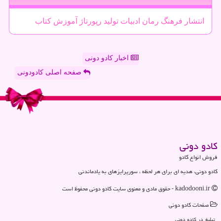
انتشار
فرهنگ
رمان
ادبیات
تولید
رپورتاژ
آموزش
كتاب
اخبار کادو دونی
صفحه اصلی کادودونی
كادو دونی
فروش انواع کادو
کادو دونی، هدیه ای برای هر لحظه ، سورپرایزهای به یادماندنی
kadodooni.ir - حقوق مادی و معنوی سایت كادو دونی محفوظ است
صفحات كادو دونی
تبلیغ در كادو دونی