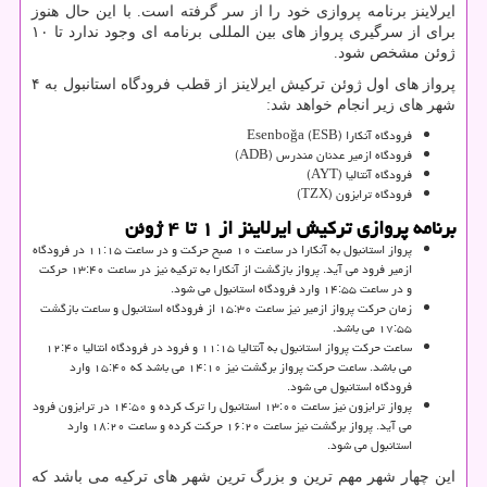
ایرلاینز برنامه پروازی خود را از سر گرفته است. با این حال هنوز
برای از سرگیری پرواز های بین المللی برنامه ای وجود ندارد تا ۱۰
ژوئن مشخص شود.
پرواز های اول ژوئن ترکیش ایرلاینز از قطب فرودگاه استانبول به ۴
شهر های زیر انجام خواهد شد:
فرودگاه آنکارا Esenboğa (ESB)
فرودگاه ازمیر عدنان مندرس (ADB)
فرودگاه آنتالیا (AYT)
فرودگاه ترابزون (TZX)
برنامه پروازی ترکیش ایرلاینز از ۱ تا ۴ ژوئن
پرواز استانبول به آنکارا در ساعت ۱۰ صبح حرکت و در ساعت ۱۱:۱۵ در فرودگاه
ازمیر فرود می آید. پرواز بازگشت از آنکارا به ترکیه نیز در ساعت ۱۳:۴۰ حرکت
و در ساعت ۱۴:۵۵ وارد فرودگاه استانبول می شود.
زمان حرکت پرواز ازمیر نیز ساعت ۱۵:۳۰ از فرودگاه استانبول و ساعت بازگشت
۱۷:۵۵ می باشد.
ساعت حرکت پرواز استانبول به آنتالیا ۱۱:۱۵ و فرود در فرودگاه انتالیا ۱۲:۴۰
می باشد. ساعت حرکت پرواز برگشت نیز ۱۴:۱۰ می باشد که ۱۵:۴۰ وارد
فرودگاه استانبول می شود.
پرواز ترابزون نیز ساعت ۱۳:۰۰ استانبول را ترک کرده و ۱۴:۵۰ در ترابزون فرود
می آید. پرواز برگشت نیز ساعت ۱۶:۲۰ حرکت کرده و ساعت ۱۸:۲۰ وارد
استانبول می شود.
این چهار شهر مهم ترین و بزرگ ترین شهر های ترکیه می باشد که