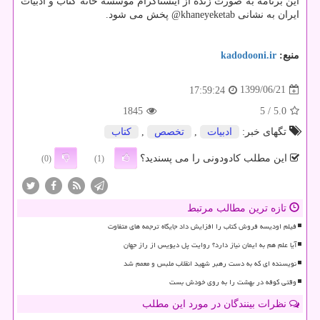
این برنامه به صورت زنده از اینستاگرام موسسه خانه کتاب و ادبیات
ایران به نشانی khaneyeketab@ پخش می شود.
منبع:
kadodooni.ir
1399/06/21
17:59:24
1845
/ 5
5.0
تگهای خبر:
ادبیات
,
تخصص
,
كتاب
این مطلب کادودونی را می پسندید؟
(0)
(1)
تازه ترین مطالب مرتبط
فیلم اودیسه فروش کتاب را افزایش داد جایگاه ترجمه های متفاوت
آیا علم هم به ایمان نیاز دارد؟ روایت پل دیویس از راز جهان
نویسنده ای که به دست رهبر شهید انقلاب ملبس و معمم شد
وقتی کوفه در بهشت را به روی خودش بست
نظرات بینندگان در مورد این مطلب