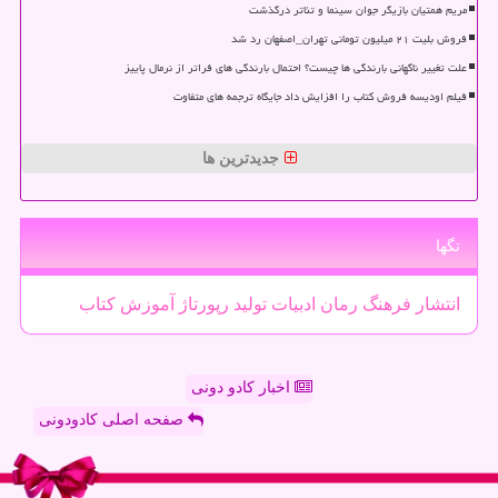
مریم همتیان بازیگر جوان سینما و تئاتر درگذشت
فروش بلیت ۲۱ میلیون تومانی تهران_اصفهان رد شد
علت تغییر ناگهانی بارندگی ها چیست؟ احتمال بارندگی های فراتر از نرمال پاییز
فیلم اودیسه فروش کتاب را افزایش داد جایگاه ترجمه های متفاوت
جدیدترین ها
تگها
انتشار
فرهنگ
رمان
ادبیات
تولید
رپورتاژ
آموزش
كتاب
اخبار کادو دونی
صفحه اصلی کادودونی