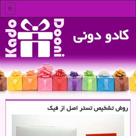
منو
كادو دونی
روش تشخیص تستر اصل از فیك