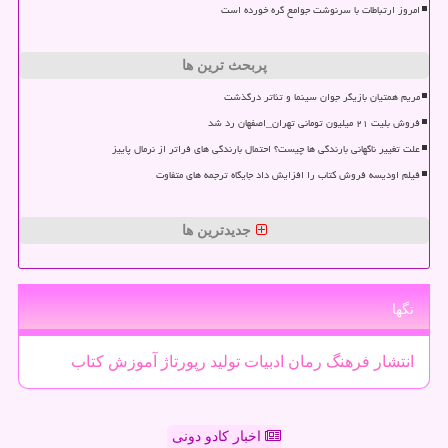
امروز ارتباطات با سرنوشت جوامع گره خورده است
پربحث ترین ها
مریم همتیان بازیگر جوان سینما و تئاتر درگذشت
فروش بلیت ۲۱ میلیون تومانی تهران_اصفهان رد شد
علت تغییر ناگهانی بارندگی ها چیست؟ احتمال بارندگی های فراتر از نرمال پاییز
فیلم اودیسه فروش کتاب را افزایش داد جایگاه ترجمه های متفاوت
جدیدترین ها
تگها
انتشار
فرهنگ
رمان
ادبیات
تولید
رپورتاژ
آموزش
كتاب
اخبار کادو دونی