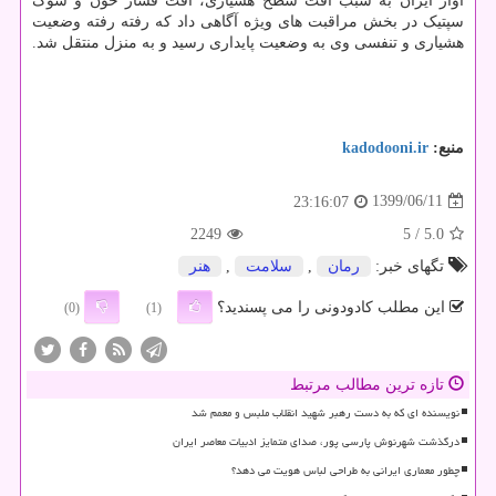
آواز ایران به سبب افت سطح هشیاری، افت فشار خون و شوک
سپتیک در بخش مراقبت های ویژه آگاهی داد که رفته رفته وضعیت
هشیاری و تنفسی وی به وضعیت پایداری رسید و به منزل منتقل شد.
منبع:
kadodooni.ir
1399/06/11
23:16:07
2249
/ 5
5.0
تگهای خبر:
رمان
,
سلامت
,
هنر
این مطلب کادودونی را می پسندید؟
(0)
(1)
تازه ترین مطالب مرتبط
نویسنده ای که به دست رهبر شهید انقلاب ملبس و معمم شد
درگذشت شهرنوش پارسی پور، صدای متمایز ادبیات معاصر ایران
چطور معماری ایرانی به طراحی لباس هویت می دهد؟