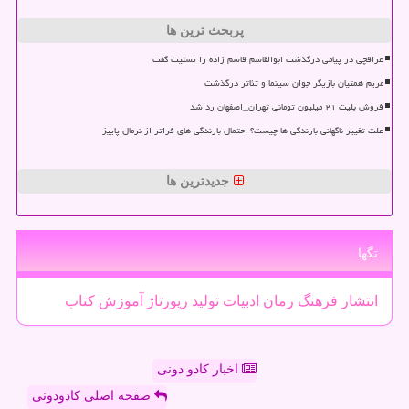
پربحث ترین ها
عراقچی در پیامی درگذشت ابوالقاسم قاسم زاده را تسلیت گفت
مریم همتیان بازیگر جوان سینما و تئاتر درگذشت
فروش بلیت ۲۱ میلیون تومانی تهران_اصفهان رد شد
علت تغییر ناگهانی بارندگی ها چیست؟ احتمال بارندگی های فراتر از نرمال پاییز
جدیدترین ها
تگها
انتشار
فرهنگ
رمان
ادبیات
تولید
رپورتاژ
آموزش
كتاب
اخبار کادو دونی
صفحه اصلی کادودونی