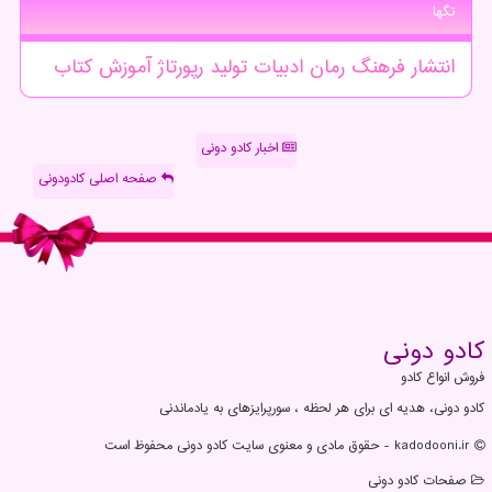
تگها
انتشار
فرهنگ
رمان
ادبیات
تولید
رپورتاژ
آموزش
كتاب
اخبار کادو دونی
صفحه اصلی کادودونی
كادو دونی
فروش انواع کادو
کادو دونی، هدیه ای برای هر لحظه ، سورپرایزهای به یادماندنی
kadodooni.ir - حقوق مادی و معنوی سایت كادو دونی محفوظ است
صفحات كادو دونی