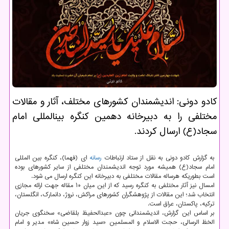
كادو دونی: اندیشمندان كشورهای مختلف، آثار و مقالات
مختلفی را به دبیرخانه دهمین كنگره بین‎المللی امام
سجاد(ع) ارسال كردند.
به گزارش کادو دونی به نقل از ستاد ارتباطات
رسانه
ای (فهما)، کنگره بین المللی
امام سجاد(ع) همیشه مورد توجه اندیشمندان مختلفی از سایر کشورهای بوده
است بطوریکه هرساله مقالات مختلفی به دبیرخانه این کنگره ارسال می شود.
امسال نیز آثار مختلفی به کنگره رسید که از این میان ۱۰ مقاله جهت ارائه مجازی
انتخاب شد؛ این مقالات از پژوهشگران کشورهای مراکش، نروژ، دانمارک، انگلستان،
ترکیه، پاکستان، عراق است.
بر اساس این گزارش، اندیشمندانی چون «عبدالحفیظ بلقاضی» سخنگوی جریان
الخظ الرسالی، حجت الاسلام و المسلمین «سید زوار حسین شاه» مدیر و امام