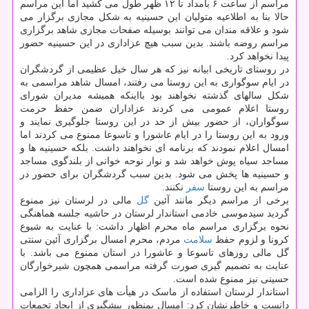
مراسم از ساعت ۶ بامداد تا ۱۲ ظهر طول می کشید اما این مراسم
حالا بنا به اطلاعیه متولیان این حسینیه به شکل مجازی برگزار می
شود و علاقه مندان می توانند بوسیله صفحات مجازی شاهد برگزاری
مراسم روضه باشند. بدین سبب هیچ عزاداری در این حسینیه حضور
پیدا نخواهد کرد.
در روستای تاریخی ابیانه نیز که هر سال خیل عظیمی از گردشگران
در ایام سوگواری به این روستا می رفتند، امسال شاهد مراسمی به
شکل سالهای گذشته نخواهند بود بااینکه همیشه مدیران شورای
روستا اعلام عمومی می کردند عزاداران ضمن حفظ حرمت
سوگواران، از حضور بیش از حد در این روستا جلوگیری نمایند و
ورود به این روستا را در ایام عاشورا و تاسوعا ممنوع می کردند اما
امسال اعلام نمودند که برنامه ای نخواهند داشت. بلکه حسینیه ها و
مساجد سیاه پوش خواهد شد و نوار نوحه خوانی از بلندگوی مساجد
و حسینیه ها پخش می شود. بدین سبب گردشگران برای حضور در
مراسم به این روستا
سفر
نکنند.
برخی از مراسم دیگر مانند آئین
گل
مالی در لرستان نیز ممنوع
گردید سیدموسی خادمی استاندار لرستان در حاشیه جلسه هماهنگی
نحوه برگزاری مراسم ماه محرم اظهار داشت: با عنایت به شیوع
کرونا و لزوم حفظ
سلامت
مردم، محرم امسال برگزاری آئین سنتی
گل مالی روزهای تاسوعا و عاشورا در استان ممنوع می باشد. با
عنایت به تصمیم گیری صورت گرفته مراسمی همچون شیرخوارگان
حسینی نیز ممنوع شده است.
استاندار لرستان استفاده از ماسک در هیأت های عزاداری را الزامی
دانست و خاطرنشان کرد: امسال بمنظور پیشگیری از ایجاد تجمعات