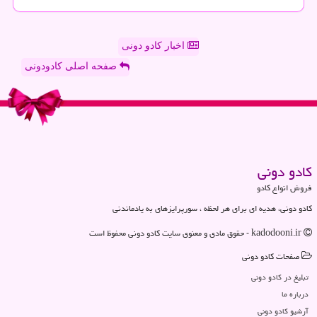
اخبار کادو دونی
صفحه اصلی کادودونی
كادو دونی
فروش انواع کادو
کادو دونی، هدیه ای برای هر لحظه ، سورپرایزهای به یادماندنی
kadodooni.ir - حقوق مادی و معنوی سایت كادو دونی محفوظ است
صفحات كادو دونی
تبلیغ در كادو دونی
درباره ما
آرشیو كادو دونی