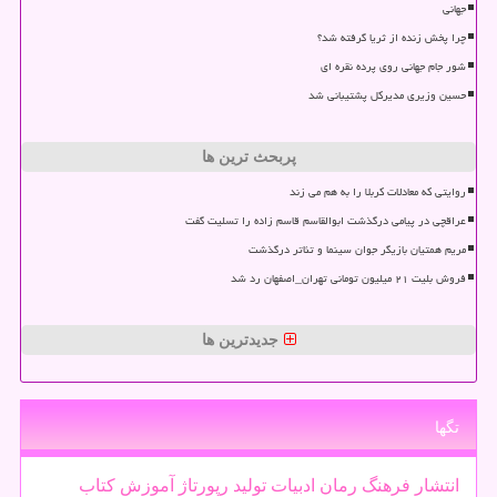
جهانی
چرا پخش زنده از ثریا گرفته شد؟
شور جام جهانی روی پرده نقره ای
حسین وزیری مدیرکل پشتیبانی شد
پربحث ترین ها
روایتی که معادلات کربلا را به هم می زند
عراقچی در پیامی درگذشت ابوالقاسم قاسم زاده را تسلیت گفت
مریم همتیان بازیگر جوان سینما و تئاتر درگذشت
فروش بلیت ۲۱ میلیون تومانی تهران_اصفهان رد شد
جدیدترین ها
تگها
انتشار
فرهنگ
رمان
ادبیات
تولید
رپورتاژ
آموزش
كتاب