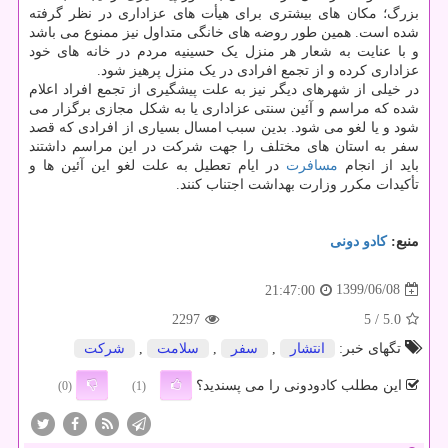
بزرگ؛ مکان های بیشتری برای هیأت های عزاداری در نظر گرفته
شده است. همین طور روضه های خانگی متداول نیز ممنوع می باشد
و با عنایت به شعار هر منزل یک حسینیه مردم در خانه های خود
عزاداری کرده و از تجمع افرادی در یک منزل پرهیز شود.
در خیلی از شهرهای دیگر نیز به علت پیشگیری از تجمع افراد اعلام
شده که مراسم و آئین سنتی عزاداری یا به شکل مجازی برگزار می
شود و یا لغو می شود. بدین سبب امسال بسیاری از افرادی که قصد
سفر به استان های مختلف را جهت شرکت در این مراسم داشتند
باید از انجام
مسافرت
در ایام تعطیل به علت لغو این آئین ها و
تأکیدات مکرر وزارت بهداشت اجتناب کنند.
منبع:
كادو دونی
1399/06/08
21:47:00
2297
/ 5
5.0
تگهای خبر:
انتشار
,
سفر
,
سلامت
,
شركت
این مطلب کادودونی را می پسندید؟
(0)
(1)