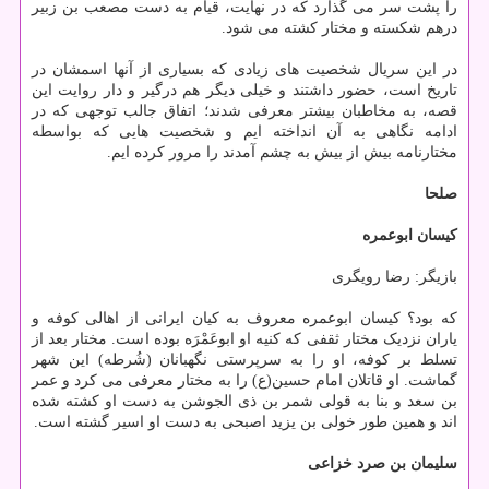
را پشت سر می گذارد که در نهایت، قیام به دست مصعب بن زبیر
درهم شکسته و مختار کشته می شود.
در این سریال شخصیت های زیادی که بسیاری از آنها اسمشان در
تاریخ است، حضور داشتند و خیلی دیگر هم درگیر و دار روایت این
قصه، به مخاطبان بیشتر معرفی شدند؛ اتفاق جالب توجهی که در
ادامه نگاهی به آن انداخته ایم و شخصیت هایی که بواسطه
مختارنامه بیش از بیش به چشم آمدند را مرور کرده ایم.
صلحا
کیسان ابوعمره
بازیگر: رضا رویگری
که بود؟ کیسان ابوعمره معروف به کیان ایرانی از اهالی کوفه و
یاران نزدیک مختار ثقفی که کنیه او ابوعَمْرَه بوده است. مختار بعد از
تسلط بر کوفه، او را به سرپرستی نگهبانان (شُرطه) این شهر
گماشت. او قاتلان امام حسین(ع) را به مختار معرفی می کرد و عمر
بن سعد و بنا به قولی شمر بن ذی الجوشن به دست او کشته شده
اند و همین طور خولی بن یزید اصبحی به دست او اسیر گشته است.
سلیمان بن صرد خزاعی