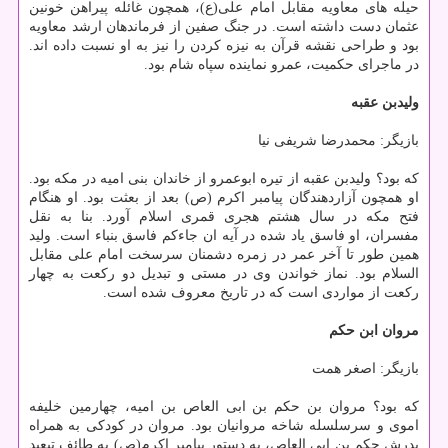
حیله های معاویه مقابل امام علی(ع)، همچون غائله پیراهن خونین
عثمان دست داشته است. در جنگ صفین از فرماندهان ارشد معاویه
بود و طراحی نقشه قرآن به نیزه کردن را نیز به او نسبت داده اند.
در ماجرای حکمیت، عمرو نماینده سپاه شام بود.
ولیدبن عقبه
بازیگر: محمدرضا شریفی نیا
که بود؟ ولیدبن عقبه از تیره ابوعمرو از خاندان بنی امیه در مکه بود.
او همچون آزاردهندگان پیامبر اکرم (ص) بعد از بعثت بود. او هنگام
فتح مکه در سال هشتم هجری قمری اسلام آورد. بنا به نقل
مفسران، او فاسق یاد شده در آیه ان جاءکم فاسق بنباء است. ولید
همین طور تا آخر عمر در زمره دشمنان سرسخت امام علی مقابل
السلام بود. نماز خواندن وی در مستی و تبدیل دو رکعت به چهار
رکعت از مواردی است که در تاریخ معروف شده است.
مروان ابن حکم
بازیگر: اصغر همت
که بود؟ مروان بن حکم بن ابی العاص بن امیه، چهارمین خلیفه
اموی و سرسلسله شاخه مروانیان بود. مروان در کودکی به همراه
پدرش حکم بن ابی العاص، به دستور پیامبر اکرم(ص) به طائف تبعید