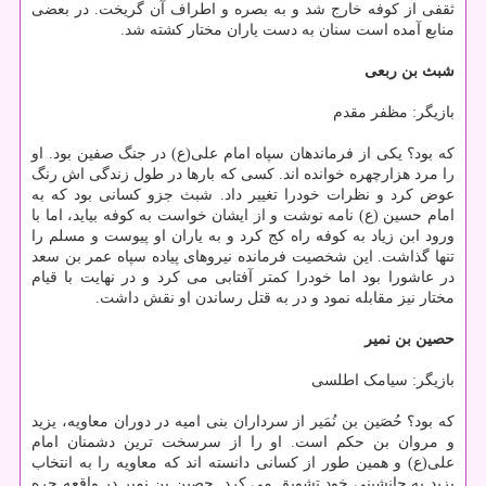
ثقفی از کوفه خارج شد و به بصره و اطراف آن گریخت. در بعضی
منابع آمده است سنان به دست یاران مختار کشته شد.
شبث بن ربعی
بازیگر: مظفر مقدم
که بود؟ یکی از فرماندهان سپاه امام علی(ع) در جنگ صفین بود. او
را مرد هزارچهره خوانده اند. کسی که بارها در طول زندگی اش رنگ
عوض کرد و نظرات خودرا تغییر داد. شبث جزو کسانی بود که به
امام حسین (ع) نامه نوشت و از ایشان خواست به کوفه بیاید، اما با
ورود ابن زیاد به کوفه راه کج کرد و به یاران او پیوست و مسلم را
تنها گذاشت. این شخصیت فرمانده نیروهای پیاده سپاه عمر بن سعد
در عاشورا بود اما خودرا کمتر آفتابی می کرد و در نهایت با قیام
مختار نیز مقابله نمود و در به قتل رساندن او نقش داشت.
حصین بن نمیر
بازیگر: سیامک اطلسی
که بود؟ حُصَین بن نُمَیر از سرداران بنی امیه در دوران معاویه، یزید
و مروان بن حکم است. او را از سرسخت ترین دشمنان امام
علی(ع) و همین طور از کسانی دانسته اند که معاویه را به انتخاب
یزید به جانشینی خود تشویق می کرد. حصین بن نمیر در واقعه حره