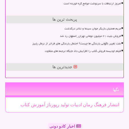
امروز ارتباطات با سرنوشت جوامع گره خورده است
پربحث ترین ها
مریم همتیان بازیگر جوان سینما و تئاتر درگذشت
فروش بلیت ۲۱ میلیون تومانی تهران_اصفهان رد شد
علت تغییر ناگهانی بارندگی ها چیست؟ احتمال بارندگی های فراتر از نرمال پاییز
فیلم اودیسه فروش کتاب را افزایش داد جایگاه ترجمه های متفاوت
جدیدترین ها
تگها
انتشار
فرهنگ
رمان
ادبیات
تولید
رپورتاژ
آموزش
كتاب
اخبار کادو دونی