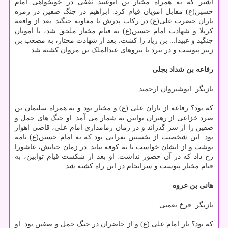
اشتر که به همراه مختار بن ابوعبید ثقفی در خونخواهی امام
حسین(ع) مقابل امویان قیام کرد. ابراهیم در جنگ صفین در زمره
یاران حضرت علی(ع) در رکاب پدرش با معاویه جنگید. بعد از واقعه
کربلا و شهادت امام حسین(ع) به قیام مختار ملحق شد، با امویان
جنگید و عبیدا... بن زیاد را کشت. بعد از شهادت مختار، به مصعب بن
زبیر پیوست و در نبرد با نیروهای عبدالملک بن مروان کشته شد.
رفاعه بن شداد بجلی
بازیگر: انوشیروان ارجمند
که بود؟ رفاعه از یاران علی (ع) و مختار بود و به همراه سلیمان بن
صرد خزاعی از رهبران توابین به شمار می آمد. او جنگ های جمل و
صفین را از سر گذراند و در زمان زمامداری امام علی، قاضی اهواز
بود. این شخصیت از نخستین نفراتی بود که به امام حسین(ع) نامه
نوشت و از ایشان خواست تا به کوفه بیاید. در زمان حیاتش، عاشورا
رخ داد که در آن حضور نداشت. او بعد از شکست قیام توابین، به
قیام مختار پیوست و سرانجام در این راه کشته شد.
هانی بن عروه
بازیگر: فرخ نعمتی
که بود؟ یار امام علی (ع) و از حاضران در جنگ جمل و صفین بود. او