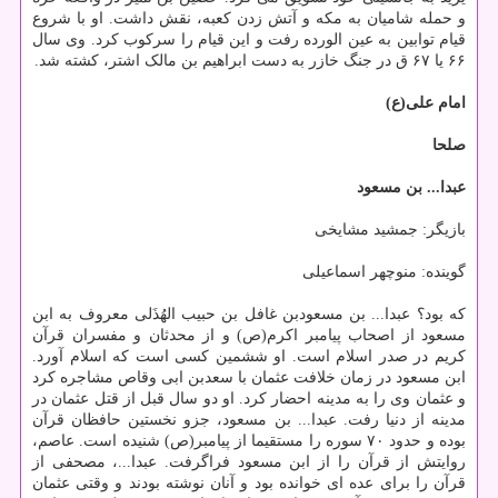
و حمله شامیان به مکه و آتش زدن کعبه، نقش داشت. او با شروع
قیام توابین به عین الورده رفت و این قیام را سرکوب کرد. وی سال
۶۶ یا ۶۷ ق در جنگ خازر به دست ابراهیم بن مالک اشتر، کشته شد.
امام علی(ع)
صلحا
عبدا... بن مسعود
بازیگر: جمشید مشایخی
گوینده: منوچهر اسماعیلی
که بود؟ عبدا... بن مسعودبن غافل بن حبیب الهُذَلی معروف به ابن
مسعود از اصحاب پیامبر اکرم(ص) و از محدثان و مفسران قرآن
کریم در صدر اسلام است. او ششمین کسی است که اسلام آورد.
ابن مسعود در زمان خلافت عثمان با سعدبن ابی وقاص مشاجره کرد
و عثمان وی را به مدینه احضار کرد. او دو سال قبل از قتل عثمان در
مدینه از دنیا رفت. عبدا... بن مسعود، جزو نخستین حافظان قرآن
بوده و حدود ۷۰ سوره را مستقیما از پیامبر(ص) شنیده است. عاصم،
روایتش از قرآن را از ابن مسعود فراگرفت. عبدا...، مصحفی از
قرآن را برای عده ای خوانده بود و آنان نوشته بودند و وقتی عثمان