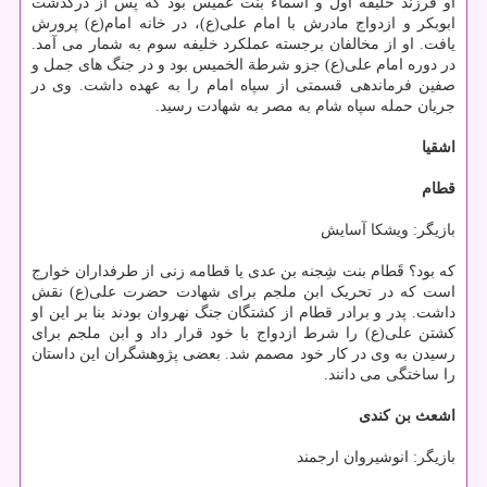
او فرزند خلیفه اول و اسماء بنت عمیس بود که پس از درگذشت
ابوبکر و ازدواج مادرش با امام علی(ع)، در خانه امام(ع) پرورش
یافت. او از مخالفان برجسته عملکرد خلیفه سوم به شمار می آمد.
در دوره امام علی(ع) جزو شرطة الخمیس بود و در جنگ های جمل و
صفین فرماندهی قسمتی از سپاه امام را به عهده داشت. وی در
جریان حمله سپاه شام به مصر به شهادت رسید.
اشقیا
قطام
بازیگر: ویشکا آسایش
که بود؟ قَطام بنت شِجنه بن عدی یا قطامه زنی از طرفداران خوارج
است که در تحریک ابن ملجم برای شهادت حضرت علی(ع) نقش
داشت. پدر و برادر قطام از کشتگان جنگ نهروان بودند بنا بر این او
کشتن علی(ع) را شرط ازدواج با خود قرار داد و ابن ملجم برای
رسیدن به وی در کار خود مصمم شد. بعضی پژوهشگران این داستان
را ساختگی می دانند.
اشعث بن کندی
بازیگر: انوشیروان ارجمند