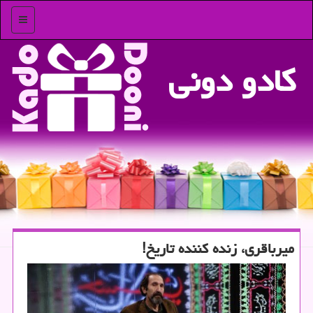
منو
كادو دونی
میرباقری، زنده كننده تاریخ!