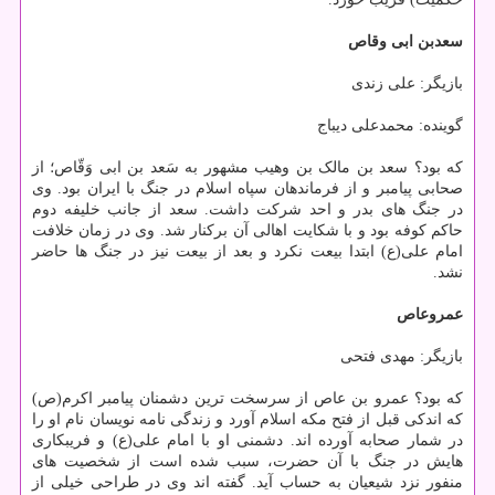
سعدبن ابی وقاص
بازیگر: علی زندی
گوینده: محمدعلی دیباج
که بود؟ سعد بن مالک بن وهیب مشهور به سَعد بن ابی وَقّاص؛ از
صحابی پیامبر و از فرماندهان سپاه اسلام در جنگ با ایران بود. وی
در جنگ های بدر و احد شرکت داشت. سعد از جانب خلیفه دوم
حاکم کوفه بود و با شکایت اهالی آن برکنار شد. وی در زمان خلافت
امام علی(ع) ابتدا بیعت نکرد و بعد از بیعت نیز در جنگ ها حاضر
نشد.
عمروعاص
بازیگر: مهدی فتحی
که بود؟ عمرو بن عاص از سرسخت ترین دشمنان پیامبر اکرم(ص)
که اندکی قبل از فتح مکه اسلام آورد و زندگی نامه نویسان نام او را
در شمار صحابه آورده اند. دشمنی او با امام علی(ع) و فریبکاری
هایش در جنگ با آن حضرت، سبب شده است از شخصیت های
منفور نزد شیعیان به حساب آید. گفته اند وی در طراحی خیلی از