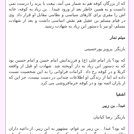
که از بزرگان کوفه هم به شمار می آمد، بیعت با یزید را درست نمی
دانست و به همین خاطر بعد از ورود عبیدا... بن زیاد به کوفه، خانه
اش را مقری برای کارهای سیاسی و نظامی مقابل او قرار داد. وی
در قیام مسلم بن عقیل هم نقش اساسی داشت و بعد از شهادت
مسلم، او نیز با دستور ابن زیاد به شهادت رسید.
میثم تمار
بازیگر: پرویز پورحسینی
که بود؟ یار امام علی (ع) و فرزندانش امام حسن و امام حسین بود
که به دستور ابن زیاد به دار آویخته شد. شهادت او قبل از واقعه
کربلا و در کوفه رخ داد. کرامات فراوانی را به این شخصیت نسبت
داده اند اما از زندگی او اطلاعات چندانی در دست نیست، جز این که
از یاران ائمه بود و در کوفه خرمافروشی می کرد.
اشقیا
عبدا.. بن زبیر
بازیگر: رضا کیانیان
که بود؟ عبدا... بن زبیر بن عوام، مشهور به ابن زبیر، از داعیه داران