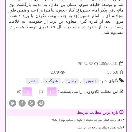
شد و توسط خلیفه سوم، عثمان بن عفان، به مدینه بازگشت. وی
مانع دفن پیکر امام حسن(ع) کنار جدش، پیامبر(ص) شد و همین طور
مجادله ای با امام حسین(ع) به جهت بیعت نکردن با یزید داشت.
مروان بعد از کناره گیری معاویه بن یزید از حکومت، به خلافت
رسید و بعد از حدود ده ماه، در سال ۶۵ قمری توسط همسرش
مسموم شد.
1399/05/31
20:24:52
2379
/ 5
5.0
تگهای خبر:
تصویر
,
رمان
,
شركت
,
شعر
این مطلب کادودونی را می پسندید؟
(0)
(1)
تازه ترین مطالب مرتبط
برای برخی فیلتر یک وب سایت از شهدای میناب مهم تر شد؟
ماکان نقش ماندگار بر پرچم ایران است