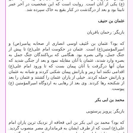
(ع) یکی از آنان است. روایت است که این شخصیت در آخر عمر
نابینا بود و بعد از درگذشت در کنار بقیع به خاک سپرده شد.
عثمان بن حنیف
بازیگر: رحمان باقریان
که بود؟ عثمان بن حُنَیف اوسی انصاری از صحابه پیامبر(ص) و
امیرالمؤمنین(ع) است. عثمان در حکومت امام علی(ع) تا پیش از
جنگ جمل، والی بصره بود. هنگامی که برپاکنندگان جنگ جمل به
بصره وارد شدند، عثمان با آنان مقابله نمود و بعد از جنگی شدید که
میان آنها درگرفت با آنان پیمان بست که تا ورود امام علی(ع)
اقدامی نکنند اما زبیر و یارانش پیمان شکنی کردند و شبانه به عثمان
و یارانش حمله کردند. خیلی از یاران عثمان را کشتند و عثمان را بعد
از شکنجه رها کردند. وی بعد از رهایی به اردوگاه امیرالمؤمنین (ع)
پیوست.
محمد بن ابی بکر
بازیگر: پرویز پرستویی
که بود؟ محمد بن ابی بکر بن ابی قحافه از نزدیک ترین یاران امام
علی(ع) است که از طرف ایشان به فرمانداری مصر منصوب گردید.