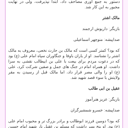
دستور به جمع آوری مصاحف داد، ابتدا نپذیرفت، ولی در نهایت
مجبور به این کار شد.
مالک اشتر
بازیگر: داریوش ارجمند
صداپیشه: منوچهر اسماعیلی
که بود؟ کمتر کسی است که مالک بن حارث نخعی، معروف به مالک
اشتر را نشناسد. او از یاران باوفا و جنگاوران سپاه امام علی (ع) بود
که در دعوت مردم برای بیعت با علی بن ابیطالب نقشی به سزا
داشت. او همراه امام در جنگ های جمل و صفین شرکت کرد، علی
(ع) او را والی مصر قرار داد، اما مالک قبل از رسیدن به مقر
ولایتش با سوء قصد شهید شد.
عقیل بن ابی طالب
بازیگر: عزیز هنرآموز
صداپیشه: خسرو شمشیرگران
که بود؟ دومین فرزند ابوطالب و برادر بزرگ تر و محبوب امام علی
(ع) بود. او پنج پسر داشت که مسلم بن عقیل یار شهید امام حسین