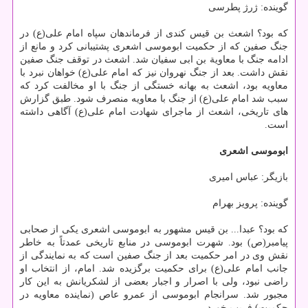
گوینده: ژرژ پطرسی
که بود؟ اشعث بن قیس کندی از فرماندهان سپاه امام علی(ع) در
جنگ صفین که از حکمیت ابوموسی اشعری پشتیبانی کرد و مانع از
ادامه جنگ با معاویة بن ابی سفیان شد. اشعث در توقف جنگ صفین
نقش داشت. بعد از جنگ نهروان نیز که امام علی(ع) خواهان نبرد با
معاویه بود، اشعث به بهانه خستگی از جنگ با او مخالفت کرد که
سبب شد امام علی(ع) از جنگ با معاویه منصرف شود. طبق گزارش
های تاریخی، اشعث از ماجرای شهادت امام علی(ع) آگاهی داشته
است.
ابوموسی اشعری
بازیگر: عباس امیری
گوینده: پرویز بهرام
که بود؟ عبدا... بن قیس مشهور به ابوموسی اشعری یکی از صحابی
پیامبر(ص) بود. شهرت ابوموسی در منابع تاریخی عمدتاً به خاطر
نقش وی در امر حکمیت بعد از جنگ صفین است که به نمایندگی از
جانب امام علی(ع) برای حکمیت برگزیده شد. امام، از انتخاب او
راضی نبود، ولی با اصرار و اجبار بعضی از لشکریانش به این کار
مجبور شد. سرانجام ابوموسی از عمرو عاص (نماینده معاویه در
حکمیت) فریب خورد.