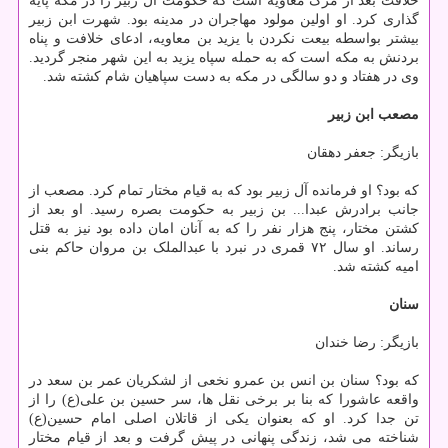
خلافت بعد از مرگ معاویه است که حکومت آل زبیر را در مکه پایه
گذاری کرد. او اولین مولود مهاجران در مدینه بود. شهرت ابن زبیر
بیشتر بواسطه بیعت نکردن با یزید بن معاویه، ادعای خلافت و پناه
بردنش به مکه است که به حمله سپاه یزید به این شهر منجر گردید.
وی در هفتاد و دو سالگی در مکه به دست سپاهیان شام کشته شد.
مصعب ابن زبیر
بازیگر: جعفر دهقان
که بود؟ او فرمانده آل زبیر بود که به قیام مختار تمام کرد. مصعب از
جانب برادرش عبدا... بن زبیر به حکومت بصره رسید. او بعد از
کشتن مختار، پنج هزار نفر را که به آنان امان داده بود نیز به قتل
رساند. او سال ۷۲ قمری در نبرد با عبدالملک بن مروان حاکم بنی
امیه کشته شد.
سنان
بازیگر: رضا خندان
که بود؟ سنان بن انس بن عمرو نخعی از لشکریان عمر بن سعد در
واقعه عاشورا که بنا بر برخی نقل ها، سر حسین بن علی(ع) را از
تن جدا کرد. او که بعنوان یکی از قاتلان اصلی امام حسین(ع)
شناخته می شد، زندگی پنهانی در پیش گرفت و بعد از قیام مختار