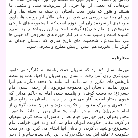
نبردهایی که بعضی از آنها جزئی از سرنوشت دینی و مذهبی ما
هستند و هنوز که هنوز است داستان آن سینه به سینه نقل و از
زوایای مختلف بررسی می شود. در میان نقالان این روایت ها، داوود
میرباقری از سردمداران این حوزه است که با مجموعه های تاریخی
معروفش از امام علی(ع) گرفته تا مختار، این رویدادها را به تصویر
کشیده است و سبب شده تا در کنار چهره های معروفی که خیلی ها
می شناسندش، شخصیت های تاریخ سازی که نامشان چندان به
گوش مان نخورده هم، بیش از پیش مطرح و معرفی شوند.
مختارنامه
مهرماه سال ۸۹ بود که سریال «مختارنامه» به کارگردانی داوود
میرباقری روی آنتن رفت. داستان این سریال را احیانا همه بواسطه
بازبخش های مکرر آن می دانید. اما بیایید یک دفعه دیگر با هم آنرا
مرور نماییم. داستان این مجموعه تلویزیونی از زخمی شدن امام
حسن(ع) به دست کوفیان و پناهنده شدن امام به حاکم مدائن که
عموی مختار است، آغاز می شود. در ادامه، داستان به وقایع سال
۶۰ قمری و مرگ معاویه و حکومت یزید و جریان بیعت گرفتن از
امام حسین(ع) رفته و در نهایت پنج سال پس از حادثه عاشورا،
مختار بعنوان رهبر چهارمین قیام بعد از عاشورا با متحد کردن شیعیان
در کوفه مقابل حکومت امویان قیام می کند و به خون خواهی امام
حسین(ع) و شهدای کربلا، از قاتلان آنها انتقام می گیرد. وی در مدت
حکومت ۱۸ماهه اش سه جنگ بزرگ با ابن زیاد، سپاه شام و آل زبیر