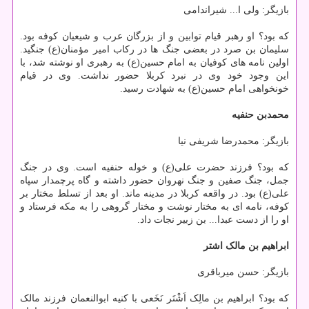
بازیگر: ولی ا... شیراندامی
که بود؟ او رهبر قیام توابین و از بزرگان عرب و شیعیان کوفه بود.
سلیمان بن صرد در بعضی جنگ ها در رکاب امیر مؤمنان(ع) جنگید.
اولین نامه های کوفیان به امام حسین(ع) به رهبری او نوشته شد، با
این وجود خود وی در نبرد کربلا حضور نداشت. وی در قیام
خونخواهی امام حسین(ع) به شهادت رسید.
محمدبن حنفیه
بازیگر: محمدرضا شریفی نیا
که بود؟ فرزند حضرت علی(ع) و خوله حنفیه است. وی در جنگ
جمل، جنگ صفین و جنگ نهروان حضور داشته و گاه پرچمدار سپاه
علی(ع) بود. در واقعه کربلا در مدینه ماند. او بعد از تسلط مختار بر
کوفه، نامه ای به مختار نوشت و مختار گروهی را به مکه فرستاد و
او را از دست عبدا... بن زبیر نجات داد.
ابراهیم بن مالک اشتر
بازیگر: حسن میرباقری
که بود؟ ابراهیم بن مالِک اَشْتَر نَخَعی با کنیه ابوالنعمان فرزند مالک