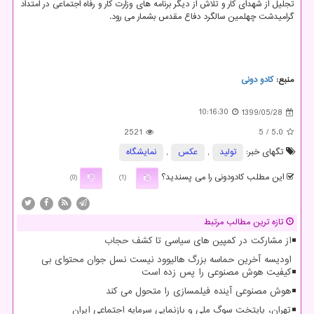
تجلیل از شهدای کار و تلاش از دیگر برنامه های وزارت کار و رفاه اجتماعی در امتداد
گرامیدشت چهلمین سالگرد دفاع مقدس بشمار می رود.
منبع:
كادو دونی
10:16:30
1399/05/28
2521
/ 5
5.0
تگهای خبر:
تولید
,
عكس
,
نمایشگاه
این مطلب کادودونی را می پسندید؟
(0)
(1)
تازه ترین مطالب مرتبط
از مشارکت در کمپین های سیاسی تا کشف حجاب
اودیسه آخرین حماسه بزرگ هالیوود نیست نسل جوان محتوای بی
کیفیت هوش مصنوعی را پس زده است
هوش مصنوعی آینده فیلمسازی را متحول می کند
تهران، پایتخت سوگ ملی و بازنمایی سرمایه اجتماعی ایران