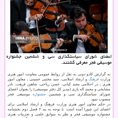
اعضای شورای سیاستگذاری سی و ششمین جشنواره
موسیقی فجر معرفی گشتند.
به گزارش کادو دونی به نقل از روابط عمومی معاونت امور هنری
وزارت
فرهنگ
و ارشاد اسلامی، سید مجتبی حسینی ـ معاون امور
هنری ـ در احکامی مجید کیانی، حسن ریاحی، شاهین فرهت، نادر
مشایخی و محمد اله یاری (مدیر کل دفتر موسیقی) را بعنوان اعضای
شورای سیاستگذاری سی و ششمین
جشنواره
موسیقی فجر
منصوب نمود.
در حکم معاون امور هنری وزارت فرهنگ و ارشاد اسلامی برای
اعضای این شورا آمده است: با توجه به بند ۲ فصل دوم بخشنامه
جشنواره موسیقی فجر و نظر به سوابق علمی و تجربیات هنری