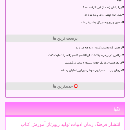
چرا پخش زنده از ثریا گرفته شد؟
شور جام جهانی روی پرده نقره ای
حسین وزیری مدیرکل پشتیبانی شد
پربحث ترین ها
روایتی که معادلات کربلا را به هم می زند
عراقچی در پیامی درگذشت ابوالقاسم قاسم زاده را تسلیت گفت
مریم همتیان بازیگر جوان سینما و تئاتر درگذشت
فروش بلیت ۲۱ میلیون تومانی تهران_اصفهان رد شد
جدیدترین ها
تگها
انتشار
فرهنگ
رمان
ادبیات
تولید
رپورتاژ
آموزش
كتاب