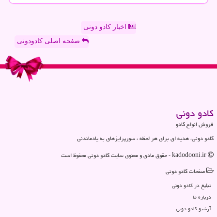
اخبار کادو دونی
صفحه اصلی کادودونی
كادو دونی
فروش انواع کادو
کادو دونی، هدیه ای برای هر لحظه ، سورپرایزهای به یادماندنی
kadodooni.ir - حقوق مادی و معنوی سایت كادو دونی محفوظ است
صفحات كادو دونی
تبلیغ در كادو دونی
درباره ما
آرشیو كادو دونی