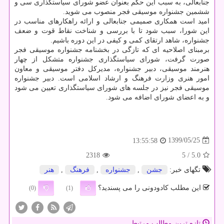
جنابعالی، به سبب این حکم بعنوان عضو شورای سیاستگذاری سی و
ششمین جشنواره موسیقی فجر منصوب می شوید.
امید است همکاری صمیمی جنابعالی و ارائه راهکارهای مناسب در
این شورا، سبب شود تا با بررسی و شناخت نقاط قوت و ضعف
جشنواره، شاهد ارتقای کمی و کیفی در این دوره باشیم.
برمبنای اصلاحیه ای که تازگی در بخشنامه جشنواره موسیقی فجر
صورت گرفت، شورای سیاستگذاری جشنواره متشکل از چهار
هنرمند موسیقی، دبیر جشنواره، مدیرکل دفتر موسیقی و معاون
امور هنری وزارت فرهنگ و ارشاد اسلامی است. دبیر جشنواره
موسیقی فجر نیز در جلسه های شورای سیاستگذاری تعیین می شود
و به اعضای شورای اضافه می شود.
1399/05/25
13:55:58
2318
/ 5
5.0
تگهای خبر:
جشن
,
جشنواره
,
فرهنگ
,
هنر
این مطلب کادودونی را می پسندید؟
(0)
(1)
تازه ترین مطالب مرتبط