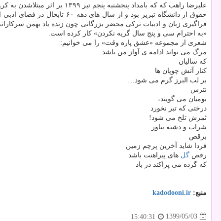
علیرضا راهب که که بامداد پنج
فراگیری زبان و ادبیات ترکی محضر بزرگانی چون زنده یاد بهمن سرکاراتی 
«به احترام سی و پنج سال گریه نکردن» کار کرده است.
شعری از مجموعه «عشق پاره وقت» را می خوانیم:
مرگ می تواند ادامه ی آواز من باشد
که سالیان
کنار آتش چوپان ها
بر لب البرز گرم می شود…
نترس
بومیان می گویند،
درختی که تبر نخورد
ثمرش تلخ می شود!
شراب و دشنه بیاور
برقص
فردا شاید آخرین پرچم زمین
رقص
گل
های پیراهنت باشد
که گرده می پراکند در باد
منبع:
kadodooni.ir
1399/05/03
15:40:31