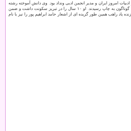
 از چهره های نامدار ادبیات امروز ایران و مدیر انجمن ادبی ونداد بود. وی دانش آموخته رشته
حقوق از دانشگاه تبریز بود و از سال های دهه ۶۰ تابحال در فضای ادبی ایران حضوری جدی داشت و خیلی از اشعار، مقالات و نقدهای وی در نشریات گوناگون به چاپ رسیدند. او ۱۰ سال را در تبریز سکونت داشت و ضمن
یاد راهب همین طور گزیده ای از اشعار حامد ابراهیم پور را نیز با نام