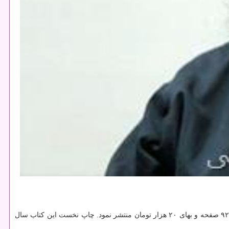
«عشق پاره وقت» سروده زنده یاد علیرضا راهب را با شمارگان ۵۰۰ نسخه، ۹۲ صفحه و بهای ۲۰ هزار تومان منتشر نمود. چاپ نخست این کتاب سال