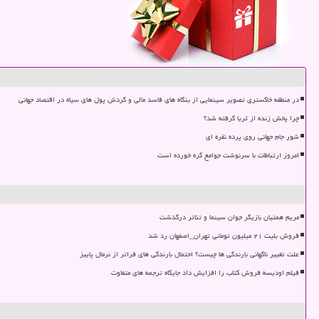
در منطقه خاکستری تصویر سینمایی از بنگاه های فاسد مالی و گردش پول های سیاه در اقتصاد جهانی
چرا پخش زنده از ثریا گرفته شد؟
شور جام جهانی روی پرده نقره ای
امروز ارتباطات با سرنوشت جوامع گره خورده است
مریم همتیان بازیگر جوان سینما و تئاتر درگذشت
فروش بلیت ۲۱ میلیون تومانی تهران_اصفهان رد شد
علت تغییر ناگهانی بارندگی ها چیست؟ احتمال بارندگی های فراتر از نرمال پاییز
فیلم اودیسه فروش کتاب را افزایش داد جایگاه ترجمه های متفاوت