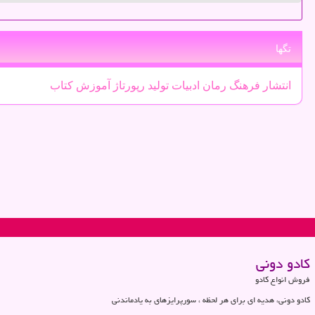
تگها
انتشار
فرهنگ
رمان
ادبیات
تولید
رپورتاژ
آموزش
كتاب
كادو دونی
فروش انواع کادو
کادو دونی، هدیه ای برای هر لحظه ، سورپرایزهای به یادماندنی