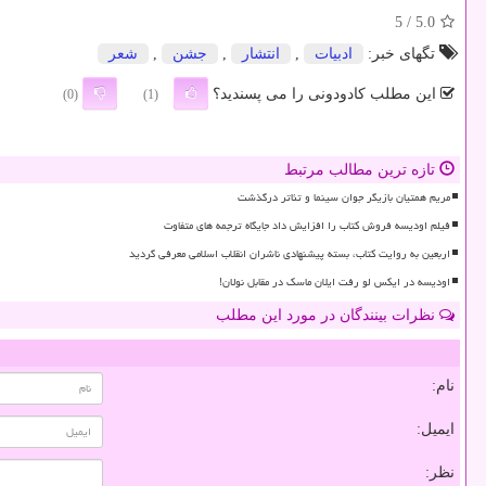
/ 5
5.0
تگهای خبر:
ادبیات
,
انتشار
,
جشن
,
شعر
این مطلب کادودونی را می پسندید؟
(0)
(1)
تازه ترین مطالب مرتبط
مریم همتیان بازیگر جوان سینما و تئاتر درگذشت
فیلم اودیسه فروش کتاب را افزایش داد جایگاه ترجمه های متفاوت
اربعین به روایت کتاب، بسته پیشنهادی ناشران انقلاب اسلامی معرفی گردید
اودیسه در ایکس لو رفت ایلان ماسک در مقابل نولان!
نظرات بینندگان در مورد این مطلب
نام:
ایمیل:
نظر: