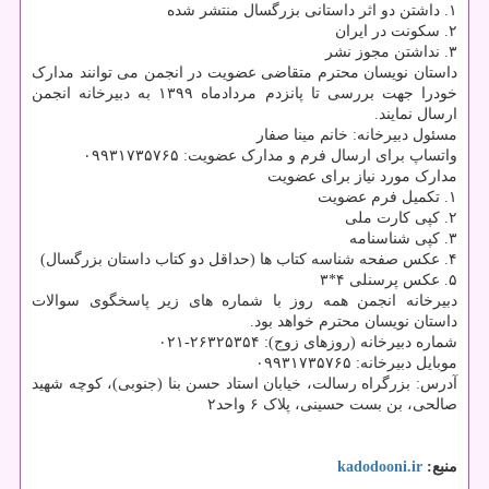
۱. داشتن دو اثر داستانی بزرگسال منتشر شده
۲. سکونت در ایران
۳. نداشتن مجوز نشر
داستان نویسان محترم متقاضی عضویت در انجمن می توانند مدارک
خودرا جهت بررسی تا پانزدم مردادماه ۱۳۹۹ به دبیرخانه انجمن
ارسال نمایند.
مسئول دبیرخانه: خانم مینا صفار
واتساپ برای ارسال فرم و مدارک عضویت: ۰۹۹۳۱۷۳۵۷۶۵
مدارک مورد نیاز برای عضویت
۱. تکمیل فرم عضویت
۲. کپی کارت ملی
۳. کپی شناسنامه
۴. عکس صفحه شناسه کتاب ها (حداقل دو کتاب داستان بزرگسال)
۵. عکس پرسنلی ۴*۳
دبیرخانه انجمن همه روز با شماره های زیر پاسخگوی سوالات
داستان نویسان محترم خواهد بود.
شماره دبیرخانه (روزهای زوج): ۲۶۳۲۵۳۵۴-۰۲۱
موبایل دبیرخانه: ۰۹۹۳۱۷۳۵۷۶۵
آدرس: بزرگراه رسالت، خیابان استاد حسن بنا (جنوبی)، کوچه شهید
صالحی، بن بست حسینی، پلاک ۶ واحد۲
منبع:
kadodooni.ir