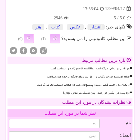
1399/04/17
13:56:04
2946
/ 5
5.0
تگهای خبر:
انتشار
,
عكس
,
كتاب
,
هنر
این مطلب کادودونی را می پسندید؟
(0)
(1)
تازه ترین مطالب مرتبط
عراقچی در پیامی درگذشت ابوالقاسم قاسم زاده را تسلیت گفت
فیلم اودیسه فروش کتاب را افزایش داد جایگاه ترجمه های متفاوت
اربعین به روایت کتاب، بسته پیشنهادی ناشران انقلاب اسلامی معرفی گردید
اودیسه در ایکس لو رفت ایلان ماسک در مقابل نولان!
نظرات بینندگان در مورد این مطلب
نظر شما در مورد این مطلب
نام:
ایمیل: