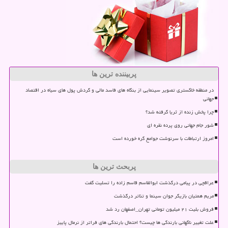
پربیننده ترین ها
در منطقه خاکستری تصویر سینمایی از بنگاه های فاسد مالی و گردش پول های سیاه در اقتصاد
جهانی
چرا پخش زنده از ثریا گرفته شد؟
شور جام جهانی روی پرده نقره ای
امروز ارتباطات با سرنوشت جوامع گره خورده است
پربحث ترین ها
عراقچی در پیامی درگذشت ابوالقاسم قاسم زاده را تسلیت گفت
مریم همتیان بازیگر جوان سینما و تئاتر درگذشت
فروش بلیت ۲۱ میلیون تومانی تهران_اصفهان رد شد
علت تغییر ناگهانی بارندگی ها چیست؟ احتمال بارندگی های فراتر از نرمال پاییز