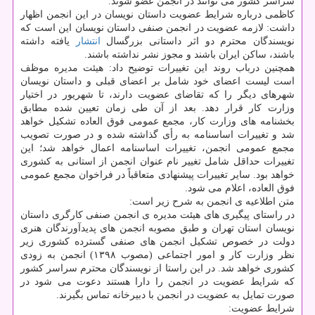
سراسر کشور می توانند در انجمن عضو شوند.
کاظمی درباره شرایط عضویت داستان نویسان در این انجمن اظهار
داشت: لازمه عضویت در انجمن صنفی داستان نویسان این است که
نویسندگان محترم دو اثر داستانی بزرگسال
انتشار
یافته داشته
باشند، ساکن ایران باشند و مجوز نشر نداشته باشند.
همچنین درباب روند این تغییرات توضیح داد: هیئت مدیره موظف
است لیست اعضای خود شامل بر اعضای قبلی و داستان نویسان
شهرهای دیگر را که تقاضای عضویت دارند، تا شهریور در اختیار
وزارت کار قرار دهد. بعد از آن طی زمان تعیین شده مطابق
بخشنامه های وزارت کار، مجمع عمومی فوق العاده تشکیل خواهد
شد و تغییرات اساسنامه به رأی گذاشته شده و در صورت تصویب
مجمع عمومی انجمن، تغییرات اساسنامه اعمال خواهد شد؛ این
تغییرات حداقل شامل تغییر نام عنوان انجمن از استانی به کشوری
خواهد بود. سایر تغییرات پیشنهادی متعاقباً در فراخوان مجمع عمومی
فوق العاده، اعلام می شود.
متن اطلاعیه ی انجمن به شرح زیر است:
در راستای پیگیری های هیئت مدیره ی انجمن صنفی کارگری داستان
نویسان استان تهران و طبق مصوبه انجمن های پدیدآورندگان هنری
دولت در خصوص تشکیل انجمن های صنفی گسترده کشوری زیر
نظر وزارت کار و امور اجتماعی (مصوب ۱۳۹۸) انجمن به زودی
کشوری خواهد شد. در این راستا از نویسندگان محترم سراسر کشور
که شرایط عضویت در انجمن را دارا هستند دعوت می شود در
صورت تمایل به عضویت در انجمن با دبیرخانه تماس بگیرند.
شرایط عضویت: