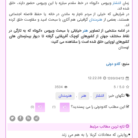
زمان
انتشار
ویروس «کرونا» در خط مقدم مبارزه با این ویروس حضور دارند، خلق
شده اند.
در شرایطی که خیلی از مردم ناچار به ماندن در خانه یا حفظ فاصله اجتماعی
هستند، بعضی از
هنرمندان
گرافیتی هم آثاری با مبحث امید و مقاومت خلق کرده
اند.
در ادامه منتخبی از تصاویر
هنر
خیابانی با مبحث ویروس «کرونا» که به تازگی در
نقاط مختلف جهان از کشورهای کوچک آفریقایی گرفته تا دیوار بیمارستان های
کشورهای اروپایی خلق شده است را مشاهده می کنید:
لهستان
منبع:
كادو دونی
12:22:38
1399/04/13
3534
/ 5
5.0
تگهای خبر:
انتشار
,
هنر
,
هنرمندان
این مطلب کادودونی را می پسندید؟
(0)
(1)
تازه ترین مطالب مرتبط
روایتی که معادلات کربلا را به هم می زند