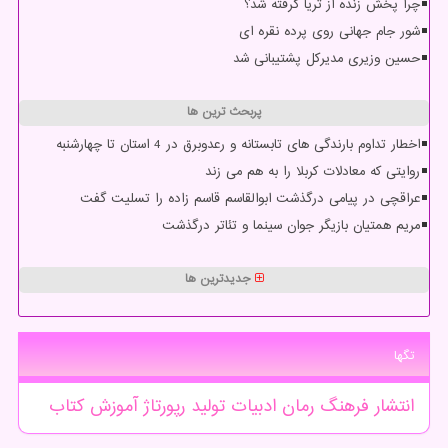
چرا پخش زنده از ثریا گرفته شد؟
شور جام جهانی روی پرده نقره ای
حسین وزیری مدیرکل پشتیبانی شد
پربحث ترین ها
اخطار تداوم بارندگی های تابستانه و رعدوبرق در 4 استان تا چهارشنبه
روایتی که معادلات کربلا را به هم می زند
عراقچی در پیامی درگذشت ابوالقاسم قاسم زاده را تسلیت گفت
مریم همتیان بازیگر جوان سینما و تئاتر درگذشت
جدیدترین ها
تگها
انتشار
فرهنگ
رمان
ادبیات
تولید
رپورتاژ
آموزش
كتاب