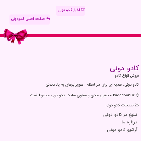
اخبار کادو دونی
صفحه اصلی کادودونی
كادو دونی
فروش انواع کادو
کادو دونی، هدیه ای برای هر لحظه ، سورپرایزهای به یادماندنی
kadodooni.ir - حقوق مادی و معنوی سایت كادو دونی محفوظ است
صفحات كادو دونی
تبلیغ در كادو دونی
درباره ما
آرشیو كادو دونی