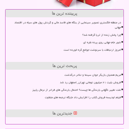
پربیننده ترین ها
در منطقه خاکستری تصویر سینمایی از بنگاه های فاسد مالی و گردش پول های سیاه در اقتصاد
جهانی
چرا پخش زنده از ثریا گرفته شد؟
شور جام جهانی روی پرده نقره ای
امروز ارتباطات با سرنوشت جوامع گره خورده است
پربحث ترین ها
مریم همتیان بازیگر جوان سینما و تئاتر درگذشت
فروش بلیت ۲۱ میلیون تومانی تهران_اصفهان رد شد
علت تغییر ناگهانی بارندگی ها چیست؟ احتمال بارندگی های فراتر از نرمال پاییز
فیلم اودیسه فروش کتاب را افزایش داد جایگاه ترجمه های متفاوت
جدیدترین ها