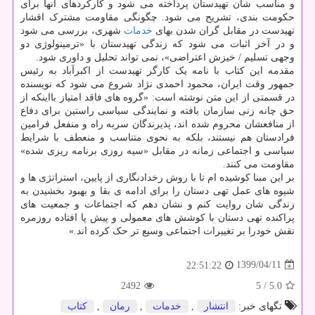
و مناسب شأن تهیدستان پرداخته می شود و کارکردهای آنها برای
حکومت بندی، تشریح می شود. چگونگی مقاومت مشترک اقشار
تهیدست در مقابل گران شدن بهای
خدمات
شهری، بررسی می شود
و در آخر اثبات می شود که زندگی تهیدستان با «ترمینولوژی دو
وجهی تسلیم / خیزش اعتراضی»، نمی تواند تحلیل و داوری شود.
مقدمه این کتاب با نامه یک کارگر تهیدست از اکبرآباد به رئیس
جمهور وقت ایران، محمود احمدی نژاد شروع می شود که نویسنده
در قسمتی از این متن نوشته است: «گروه های فاقد امتیاز بااینکه از
حق چانه زنی سازمان یافته و نمایندگی سیاسی راستین برای دفاع
از منافعشان محروم شده اند، پذیرندگان سربه راه و منفعل فرامین
فرادستان هم نیستند، بلکه به نحوی متناسب و منعطف با شرایط
سیاسی و اجتماعی زمانه در مقابل «سیه روزی برنامه ریزی شده»
مقاومت می کنند.
بر این مبنا کوشیده ام تا با روش رخدادنگاری از پایین، استراتژی ها و
شیوه های عمل تهی دستان را برای ادامه ی بقا و بهبود بخشیدن به
زندگی شان روایت کنم و نشان دهم که اجتماعات و جمعیت های
پراکنده تهی دستان با کوشش های معمولی و پیش پا افتاده روزمره
نقش خودرا بر تغییرات اجتماعی وسیع تر حک کرده اند.»
1399/04/11
22:51:22
2492
/ 5
5.0
تگهای خبر:
انتشار
,
خدمات
,
رمان
,
كتاب