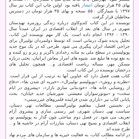
بهای ۴۵ هزار تومان
انتشار
یافته بود. اولین چاپ این کتاب نیز سال
۱۳۹۷ با شمارگان ۵۵۰ نسخه و بهای ۳۵ هزار تومان در دسترس
مخاطبان قرار گرفت.
نویسنده در این کتاب کندوکاوی درباره زندگی روزمره تهیدستان
شهری در سال های بعد از انقلاب اقتصادی در ایران عمدتاً سال
۱۳۹۰ - ۱۳۹۲ انجام داده است. یک کار مهم نویسنده این کتاب،
تحلیل پدیده شوک درمانی است که توسط دولتمردان نولیبرال برای
جراحی اقتصاد ایران پیگیری می شود. طرحی که در یک موج جدید
پوپولیستی در سطح ملی به مثابه رخدادی ناگزیر و زیر و رو کننده و
به نفع توده ها تبلیغ شد. شیوه های امرار معاش ایرانیان، بحثی درباره
مسکن مهر، مساله ریاضت اقتصادی و… همچون تحلیل های
درخشان نویسنده در این کتاب است.
کتاب هفت فصل دارد که عناوین آنها به ترتیب از این قرار است:
«نظریه و روش»، «پوپولیسم نولیبرال»، «خیریه ای شدن بقا»، «دفاع
از روشنایی خانه ها»، «خودمانی سازی بازار»، «پیشروی در ایام
سخت» و «موتورسواران معیشتی: شورشیان جدید خیابان». بحث
پایانی کتاب نیز «بازاری شدن فزاینده قلمروهای غیررسمی».
در نخستین فصل، مفاهیم نولیبرالیسم، مطالعات تهی دستان،
سیاست تهی دستان شهری، غیر رسمی سازی و پیشروی آرام
تعریف می شود. در فصل دوم مباحثی چون گذار به پوپولیسم نو،
انقلاب اقتصادی و بسیج تهی دستان، مبارزات آرام در حاشیه ها و…
طرح شده اند.
در ادامه مطالب کتاب، به فعالیت خیریه ها و سازمان های مردم نهاد