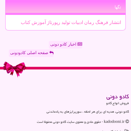
تگها
انتشار
فرهنگ
رمان
ادبیات
تولید
رپورتاژ
آموزش
كتاب
اخبار کادو دونی
صفحه اصلی کادودونی
كادو دونی
فروش انواع کادو
کادو دونی، هدیه ای برای هر لحظه ، سورپرایزهای به یادماندنی
kadodooni.ir - حقوق مادی و معنوی سایت كادو دونی محفوظ است