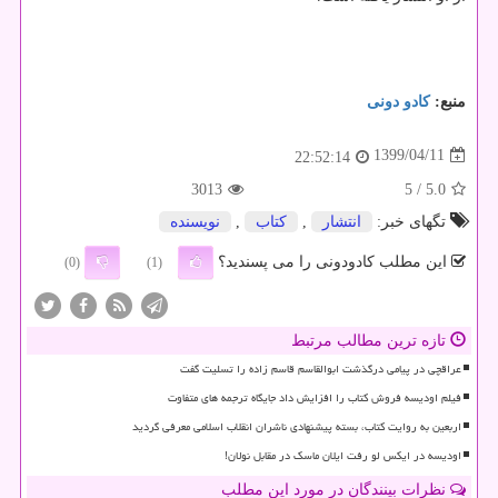
منبع:
كادو دونی
1399/04/11
22:52:14
3013
/ 5
5.0
تگهای خبر:
انتشار
,
كتاب
,
نویسنده
این مطلب کادودونی را می پسندید؟
(0)
(1)
تازه ترین مطالب مرتبط
عراقچی در پیامی درگذشت ابوالقاسم قاسم زاده را تسلیت گفت
فیلم اودیسه فروش کتاب را افزایش داد جایگاه ترجمه های متفاوت
اربعین به روایت کتاب، بسته پیشنهادی ناشران انقلاب اسلامی معرفی گردید
اودیسه در ایکس لو رفت ایلان ماسک در مقابل نولان!
نظرات بینندگان در مورد این مطلب