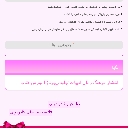
عراقچی در پیامی درگذشت ابوالقاسم قاسم زاده را تسلیت گفت
مریم همتیان بازیگر جوان سینما و تئاتر درگذشت
فروش بلیت ۲۱ میلیون تومانی تهران_اصفهان رد شد
علت تغییر ناگهانی بارندگی ها چیست؟ احتمال بارندگی های فراتر از نرمال پاییز
جدیدترین ها
تگها
انتشار
فرهنگ
رمان
ادبیات
تولید
رپورتاژ
آموزش
كتاب
اخبار کادو دونی
صفحه اصلی کادودونی