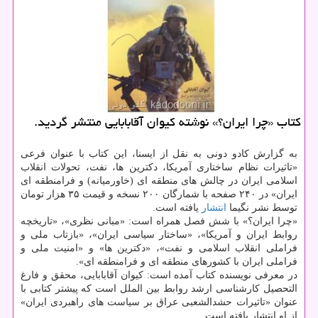
كتاب «چرا ایران؟» نوشته كیوان آقابابایی منتشر گردید.
به گزارش کادو دونی به نقل از ایسنا، این کتاب با عنوان فرعی
«تاثیرات نظام ساختاری آمریکا، دکترین ها، نفت، تحولات انقلاب
اسلامی ایران در چالش های منطقه ای (خاورمیانه) و فرامنطقه ای
ایران» در ۲۴۰ صفحه با شمارگان ۲۰۰ نسخه و قیمت ۳۵ هزار تومان
توسط نشر نگیما
انتشار
یافته است.
«چرا ایران؟» با شش فصل همراه است: «مبانی نظری»، «تاریخچه
روابط ایران و آمریکا»، «ساختار سیاسی ایران»، «بازتاب ملی و
فراملی انقلاب اسلامی و نفت»، «دکترین ها» و «امنیت ملی و
فراملی ایران با کشورهای منطقه ای و فرامنطقه ای».
در معرفی نویسنده کتاب آمده است: کیوان آقابابایی، محقق و فارغ
التحصیل کارشناسی ارشد روابط بین الملل است که پیشتر کتابی با
عنوان «تاثیرات حشدالشعبی عراق بر سیاست های راهبردی ایران»
از او انتشار یافته است.