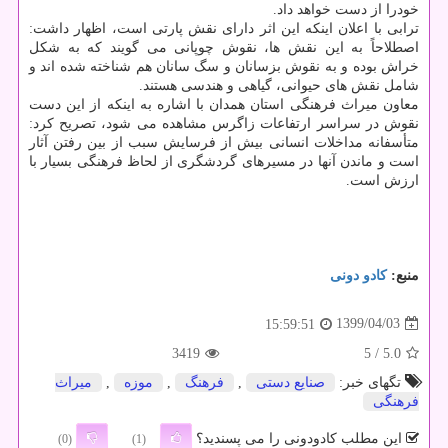
خودرا از دست خواهد داد.
ترابی با اعلان اینکه این اثر دارای نقش پارتی است، اظهار داشت:
اصطلاحاً به این نقش ها، نقوش چوپانی می گویند که به شکل
خراش بوده و به نقوش بزسانان و سگ سانان هم شناخته شده اند و
شامل نقش های حیوانی، گیاهی و هندسی هستند.
معاون میراث فرهنگی استان همدان با اشاره به اینکه از این دست
نقوش در سراسر ارتفاعات زاگرس مشاهده می شود، تصریح کرد:
متأسفانه مداخلات انسانی بیش از فرسایش سبب از بین رفتن آثار
است و ماندن آنها در مسیرهای گردشگری از لحاظ فرهنگی بسیار با
ارزش است.
منبع:
كادو دونی
1399/04/03
15:59:51
3419
/ 5
5.0
تگهای خبر:
صنایع دستی
,
فرهنگ
,
موزه
,
میراث
فرهنگی
این مطلب کادودونی را می پسندید؟
(0)
(1)