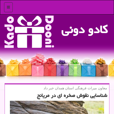
منو
كادو دونی
معاون میراث فرهنگی استان همدان خبر داد
شناسایی نقوش صخره ای در مریانج