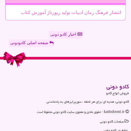
انتشار
فرهنگ
رمان
ادبیات
تولید
رپورتاژ
آموزش
كتاب
اخبار کادو دونی
صفحه اصلی کادودونی
كادو دونی
فروش انواع کادو
کادو دونی، هدیه ای برای هر لحظه ، سورپرایزهای به یادماندنی
kadodooni.ir - حقوق مادی و معنوی سایت كادو دونی محفوظ است
صفحات كادو دونی
تبلیغ در كادو دونی