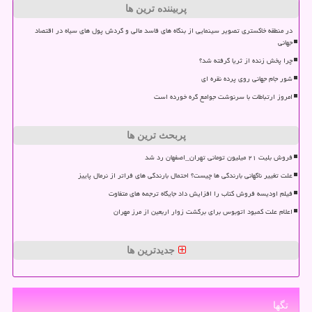
پربیننده ترین ها
در منطقه خاکستری تصویر سینمایی از بنگاه های فاسد مالی و گردش پول های سیاه در اقتصاد
جهانی
چرا پخش زنده از ثریا گرفته شد؟
شور جام جهانی روی پرده نقره ای
امروز ارتباطات با سرنوشت جوامع گره خورده است
پربحث ترین ها
فروش بلیت ۲۱ میلیون تومانی تهران_اصفهان رد شد
علت تغییر ناگهانی بارندگی ها چیست؟ احتمال بارندگی های فراتر از نرمال پاییز
فیلم اودیسه فروش کتاب را افزایش داد جایگاه ترجمه های متفاوت
اعلام علت کمبود اتوبوس برای برگشت زوار اربعین از مرز مهران
جدیدترین ها
تگها