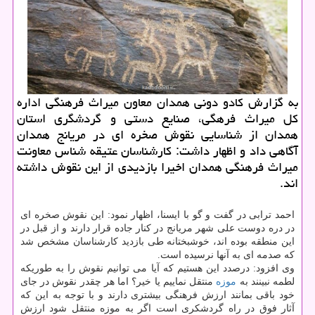
به گزارش كادو دونی همدان معاون میراث فرهنگی اداره
كل میراث فرهگی، صنایع دستی و گردشگری استان
همدان از شناسایی نقوش صخره ای در مریانج همدان
آگاهی داد و اظهار داشت: كارشناسان عتیقه شناس معاونت
میراث فرهنگی همدان اخیرا بازدیدی از این نقوش داشته
اند.
احمد ترابی در گفت و گو با ایسنا، اظهار نمود: این نقوش صخره ای
در دره دوست علی شهر مریانج در کنار جاده قرار دارند و از قبل در
این منطقه بوده اند، خوشبختانه طی بازدید کارشناسان مشخص شد
که صدمه ای به آنها نرسیده است.
وی افزود: درصدد این هستیم که آیا می توانیم نقوش را به طوریکه
لطمه نبینند به
موزه
منتقل نماییم یا خیر؟ اما هر چقدر نقوش در جای
خود باقی بمانند ارزش فرهنگی بیشتری دارند و با توجه به این که
آثار فوق در راه گردشکری است اگر به موزه منتقل شود ارزش