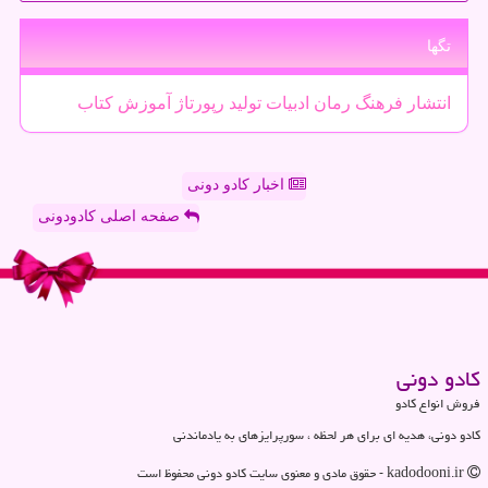
تگها
انتشار
فرهنگ
رمان
ادبیات
تولید
رپورتاژ
آموزش
كتاب
اخبار کادو دونی
صفحه اصلی کادودونی
كادو دونی
فروش انواع کادو
کادو دونی، هدیه ای برای هر لحظه ، سورپرایزهای به یادماندنی
kadodooni.ir - حقوق مادی و معنوی سایت كادو دونی محفوظ است