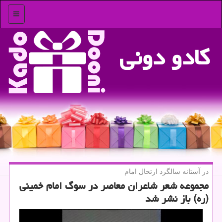
منو
كادو دونی
در آستانه سالگرد ارتحال امام
مجموعه شعر شاعران معاصر در سوگ امام خمینی
(ره) باز نشر شد