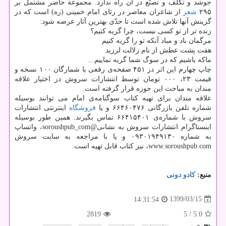
جوشد و تکلّف و تصنّع در آن راه ندارد. مجموعة حاضر مشتمل بر
۲۹۵
شعر
از شاعران معاصر در رثای امام خمینی (ره) است که در
گزینش آنها تلاش شده است تا حدّی بهترین آثار عرضه شود:
زنده تر از تو کسی نیست، چرا گریه کنیم؟
مرگمان باد و مباد آنکه تو را گریه کنیم
هفت پشت عطش از نام زلالت لرزید
ماکه باشیم که در سوگ شما گریه نماییم...
چاپ چهارم این اثر در ۴۵۱ صفحه‌ی رقعی با شمارگان ۱۰۰ نسخه و
قیمت ۲۳، ۰۰۰ تومان توسط انتشارات سروش در اختیار علاقه
مندان به مباحث این حوزه قرار گرفته است.
علاقه مندان برای تهیه کتاب سوگنامه‌ی امام می توانند بوسیله
شماره تلفن بازرگانی ۶۶۴۶۰۴۷۶ و یا
فروشگاه
اینترنتی انتشارات
سروش با شماره‌ی ۶۶۴۱۵۴۰۱ تماس بگیرند. همین طور بوسیله
اینستاگرام انتشارات سروش به نشانی@soroushpub_com، واتساپ
به شماره ۰۹۳۰۱۹۴۹۱۳۰ و یا با مراجعه به سایت سروش
www.soroushpub.com، نیز کتاب قابل تهیه است.
منبع:
كادو دونی
1399/03/15
14:31:54
2819
/ 5
5.0