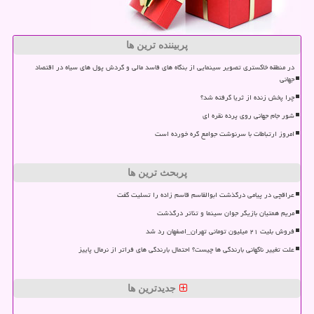
پربیننده ترین ها
در منطقه خاکستری تصویر سینمایی از بنگاه های فاسد مالی و گردش پول های سیاه در اقتصاد
جهانی
چرا پخش زنده از ثریا گرفته شد؟
شور جام جهانی روی پرده نقره ای
امروز ارتباطات با سرنوشت جوامع گره خورده است
پربحث ترین ها
عراقچی در پیامی درگذشت ابوالقاسم قاسم زاده را تسلیت گفت
مریم همتیان بازیگر جوان سینما و تئاتر درگذشت
فروش بلیت ۲۱ میلیون تومانی تهران_اصفهان رد شد
علت تغییر ناگهانی بارندگی ها چیست؟ احتمال بارندگی های فراتر از نرمال پاییز
جدیدترین ها