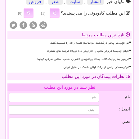
تگهای خبر:
انتشار
,
سایت
,
شعر
,
فروش
این مطلب کادودونی را می پسندید؟
(0)
(1)
تازه ترین مطالب مرتبط
عراقچی در پیامی درگذشت ابوالقاسم قاسم زاده را تسلیت گفت
فیلم اودیسه فروش کتاب را افزایش داد جایگاه ترجمه های متفاوت
اربعین به روایت کتاب، بسته پیشنهادی ناشران انقلاب اسلامی معرفی گردید
اودیسه در ایکس لو رفت ایلان ماسک در مقابل نولان!
نظرات بینندگان در مورد این مطلب
نظر شما در مورد این مطلب
نام:
ایمیل:
نظر: