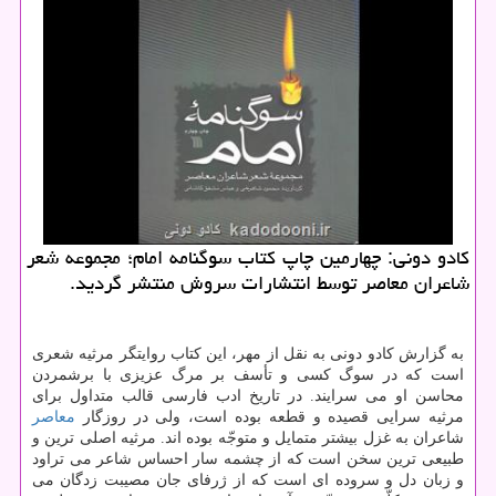
كادو دونی: چهارمین چاپ كتاب سوگنامه امام؛ مجموعه شعر
شاعران معاصر توسط انتشارات سروش منتشر گردید.
به گزارش کادو دونی به نقل از مهر، این کتاب روایتگر مرثیه شعری
است که در سوگ کسی و تأسف بر مرگ عزیزی با برشمردن
محاسن او می سرایند. در تاریخ ادب فارسی قالب متداول برای
مرثیه سرایی قصیده و قطعه بوده است، ولی در روزگار
معاصر
شاعران به غزل بیشتر متمایل و متوجّه بوده اند. مرثیه اصلی ترین و
طبیعی ترین سخن است که از چشمه سار احساس شاعر می تراود
و زبان دل و سروده ای است که از ژرفای جان مصیبت زدگان می