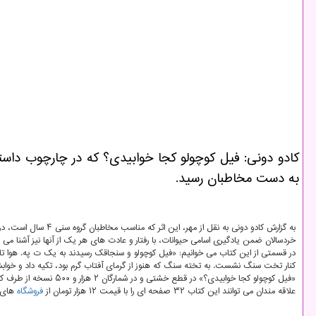
كادو دونی: فیل كوچولو كجا خوابیدی؟ كه در چارچوب داست
به دست مخاطبان رسید.
به گزارش کادو دونی به نقل از مهر، این اثر که مناسب مخاطبان گروه سنی ۴ سال است، درباره ی بچه فیلی است که بعد از گم کردن مادرش در جست وجوی او با دیگر حیوانات و رابطه ی آنها با فرزندشان آشنا می شود.
خردسالان ضمن یادگیری اسامی حیوانات، با رفتار و عادت های هر یک از آنها نیز آشنا می 
در قسمتی از این کتاب می خوانیم: «فیل کوچولو و سنجاقک رسیدند به یک ت په. هوا تار
کنار تخت سنگ نشست. به تخته سنگ که هنوز از گرمای آفتاب گرم بود، تکیه داد و خوابش 
«فیل کوچولو کجا خوابیدی؟» در قطع خشتی و در شمارگان ۲ هزار و ۵۰۰ نسخه از طرف کانون پرورش فکری
علاقه مندان می توانند این کتاب ۳۲ صفحه ای را با قیمت ۱۲ هزار تومان از
فروشگاه
های 