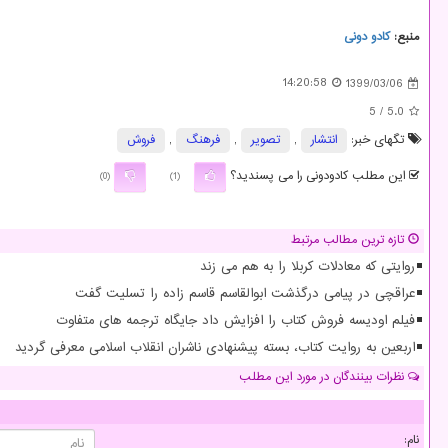
منبع:
كادو دونی
14:20:58
1399/03/06
/ 5
5.0
تگهای خبر:
انتشار
,
تصویر
,
فرهنگ
,
فروش
این مطلب کادودونی را می پسندید؟
(0)
(1)
تازه ترین مطالب مرتبط
روایتی که معادلات کربلا را به هم می زند
عراقچی در پیامی درگذشت ابوالقاسم قاسم زاده را تسلیت گفت
فیلم اودیسه فروش کتاب را افزایش داد جایگاه ترجمه های متفاوت
اربعین به روایت کتاب، بسته پیشنهادی ناشران انقلاب اسلامی معرفی گردید
نظرات بینندگان در مورد این مطلب
نام: