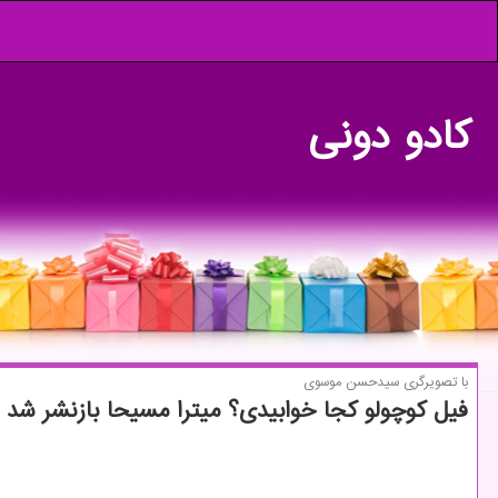
كادو دونی
با تصویرگری سیدحسن موسوی
فیل كوچولو كجا خوابیدی؟ میترا مسیحا بازنشر شد