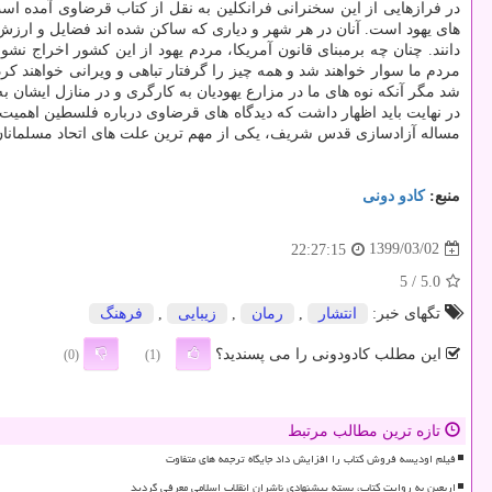
در فرازهایی از این سخنرانی فرانکلین به نقل از کتاب قرضاوی آمده ا
های یهود است. آنان در هر شهر و دیاری که ساکن شده اند فضایل و ارزش ه
شد مگر آنکه نوه های ما در مزارع یهودیان به کارگری و در منازل ایشان ب
در نهایت باید اظهار داشت که دیدگاه های قرضاوی درباره فلسطین اهمیت دار
مساله آزادسازی قدس شریف، یکی از مهم ترین علت های اتحاد مسلمانان 
منبع:
كادو دونی
1399/03/02
22:27:15
/ 5
5.0
تگهای خبر:
انتشار
,
رمان
,
زیبایی
,
فرهنگ
این مطلب کادودونی را می پسندید؟
(0)
(1)
تازه ترین مطالب مرتبط
فیلم اودیسه فروش کتاب را افزایش داد جایگاه ترجمه های متفاوت
اربعین به روایت کتاب، بسته پیشنهادی ناشران انقلاب اسلامی معرفی گردید