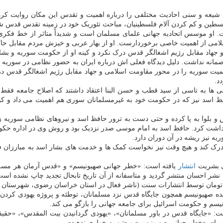
شیعه و سنی احادیث مختلفی را درباره اهمیت و تقدس این مکان روایت کرد
ین و کم کردن آلام فلسطینیان، مباحث تئوریک خود در زمینه تقدس قدس شری
وسس اتحادیه جهانی علمای مسلمان است و شدیداً متاثر از خط فکری موسس
سلامی از اهمیت خاصی برخوردارست. او از بهار عربی و خیزش مردم مقابل ح
هاد مقابل رژیم اشغالگر قدس درک نکرد و کینه او از حکومت سوریه و بشار ا
مانه نداشت. دلیل دیدگاه فعلی اش درباره ایران به حضور نظامی در سوریه 
اهمیت سوریه را در محور مقاومت اسلامی و جهاد مقابل رژیم اشغالگر قدس در
د.
ی ها به تاسی از سید قطب و حسن البنا اعتقاد داشتند که اصلاح جامعه فقط
فظ اسد نیز که در حکومت خود به غیرمسلمانان سوری هم اهمیت می داد و ک
وا به پا کرده و حتی دست به ترور حافظ اسد و نیروهای نظامی سوریه زدند.
 بازداشت کرد. حافظ اسد به امام موسی صدر نزدیک بود و روش وی در اداره حک
 نیز ریشه در آن دوران دارد.
ک کند و هیچ وقت نیز نخواست کمک ها و خدمت های بشار اسد به مبارزان فل
ای بشریت
انتشار
یافته است: «خطر جهانی صهیونیسم» و «قدس آرمان هر مسلما
ان دو هزار نسخه، ۱۵۲ صفحه و بهای توسط نشر احسان منتشر گردید و متاسفانه از آن تاریخ تابحال
 صهیونیسم همچون جایگاه قدس نزد مسلمانان، توطئه و پروژه یهودی کردن بی
یسم و حکومت اسرائیل برای جامعه جهانی را بازگو می کند.
: «جایگاه قدس در باور مسلمانان»، «یهودی گردانیدن بیت المقدس»، «حقیقت
ا»، «خطر جهانی صهیونیسم» و «تن به خواری ندهید».