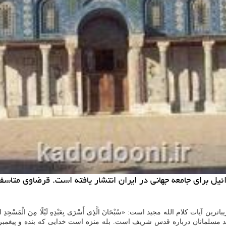
یل برای جامعه جهانی در ایران انتشار یافته است. قرضاوی متاس
م الله مجید است: «سُبْحَانَ الَّذِی أَسْرَی بِعَبْدِهِ لَیْلًا مِنَ الْمَسْجِدِ الْحَرَامِ إِلَی الْمَ
یخ عقاید مسلمانان درباره قدس شریف است. بله منزه است خدایی که بنده و پی