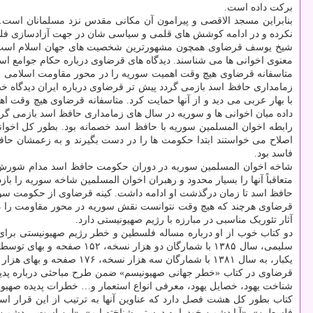
برکت داده است.
بنابراین مسجد الاقصی و پیرامون آن مکانی مقدس نزد مسلمانان است. 
نکرده و در ادامه کوشش های قلمی و سیاسی شان در جهت آزادسازی فلسط
شیخ یوسف قرضاوی همچون مشهورترین شخصیت های جهان اسلام است. او م
معنوی اخوانی ها می شناسند. دیدگاه های قرضاوی درباره حکام جوامع ا
متاسفانه قرضاوی هیچ وقت اهمیت سوریه را در محور مقاومت اسلامی و ج
زمامداری حافظ اسد بازمی گردد پیش تر قرضاوی درباره ایران دیدگاه خص
با بهار عربی می دید و از آنها حمایت کرد. متاسفانه قرضاوی هیچ وقت 
داده میان اخوانی ها و سوریه در سال های زمامداری حافظ اسد بازمی گرد
رابطه اخوان المسلمین سوریه با حافظ اسد خصمانه بود. بطور کل اخوان
اصلاح می خواستند ابتدا حکومت ها را در دست بگیرند و به زعمشان حا
فاسد بود.
شاخه اخوان المسلمین سوریه در دوران حکومت حافظ اسد مدام شورش و بل
متعاقباً آنها را بسیار محدود و رهبران اخوان المسلمین شاخه سوریه را
حافظ اسد تا زمان درگذشت او ادامه داشت. کینه قرضاوی از حکومت سوریه
قرضاوی هرچند که هیچ وقت نتوانست نقش سوریه در محور مقاومت را در
آثار تئوریک مناسبی در مبارزه با رژیم صهیونیستی دارد.
دو کتاب خوب از او درباره مساله فلسطین و خطر رژیم صهیونیستی بر
سلیمی، سال ۱۳۸۵ با شمارگ
یکبار، به سال ۱۳۸۱ با شمارگان سه هزار نسخه، ۱۷۶ صفحه و بهای هزار تومان توسط انتشارات سنت (ناشر فعال در استان خراسان رضوی، شهرستان تایباد) منتشر گردید.
قرضاوی در کتاب «خطر جهانی صهیونیسم» ضمن طرح مباحثی درباره پدیده
شناخت یهود، خصایل یهود، معرفی انواع استعمار و… خطرات پدیده صهیون
کتاب بطور کل هشت فصل دارد که عناوین آنها به ترتیب از این قرار است
فلسطین»، «آیا دشمن خودرا به درستی شناخته ایم»، «این است… دشمن م