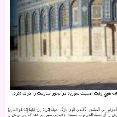
فانه هیچ وقت اهمیت سوریه در محور مقاومت را درك نكرد.
سْجِدِ الْأَقْصَی الَّذِی بَارَکْنَا حَوْلَهُ لِنُرِیَهُ مِنْ آیَاتِنَا إِنَّهُ هُوَ السَّمِیعُ
غمبرش را از مسجدالحرام به مسجد الاقصایی سیر می دهد که پیرامونش را