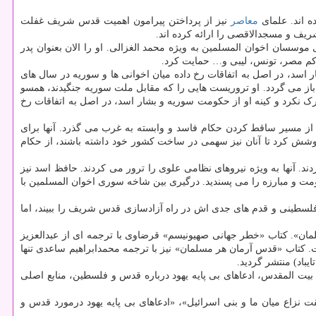
ه اند. علمای
معاصر
نیز از پرداختن پیرامون اهمیت قدس شریف غفلت
ف و مسجدالاقصی را ارائه کرده اند.
ان اخوان المسلمین به ویژه محمد الغزالی. او را الان بعنوان پدر
اکم مصر، تونس، لیبی و… حمایت کرد.
سد، در اصل به اتفاقات رخ داده میان اخوانی ها و سوریه در سال های
باز می گردد. او تروریست هایی را که مقابل ملت سوریه جنگیدند، همسو
ک نکرد و کینه او از حکومت سوریه و بشار اسد، در اصل به اتفاقات رخ
 از مسیر ساقط کردن حکام فاسد و وابسته به غرب می گذرد. آنها برای
وشش کرد تا آنان نیز سهمی در ساخت کشور خود داشته باشند، از حکام
 آنها به ویژه نیروهای نظامی علوی را ترور می کردند. حافظ اسد نیز
ومت و مبارزه را می پسندید. درگیری بین شاخه سوری اخوان المسلمین با
سطینی و قدم های جدی اش در راه آزادسازی قدس شریف را ببیند، اما
ن». کتاب «خطر جهانی صهیونیسم» قرضاوی با ترجمه ای از عبدالعزیز
 تجدید چاپ نشده است. کتاب «قدس آرمان هر مسلمان» نیز با ترجمه محمدابراهیم ساعدی تنها
ت المقدس، ادعاهای بی پایه یهود درباره قدس و فلسطین، منابع اصلی
 نزاع میان ما و بنی اسرائیل»، «ادعاهای بی پایه یهود درمورد قدس و