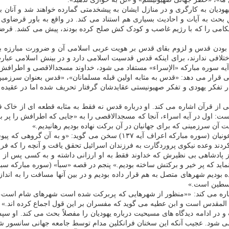
 یهودیان به کارگری و در منازل ایشان به پیشخدمتی گمارده خواهند شد و آنان 
 به آیات و احادیث بسیاری هم استناد می کند. در واقع به باور قرضاوی 
 حکامی را که با رژیم غاصب و کودک کش صلح کرده بودند، پیش می کشد. قرض
ی بودن قدس و لزوم بقای قدس بر هویت عربی اسلامی آن و ضرورت مبارزه با
افی ندارند، برای اینکه قدس قدسیت اسلامی دارد و در بینش اسلامی عبا
 آیه سوره مبارکه «الإسراء» مستفاد می شود، خداوند مسجدالاقصی و اطرافش ر
 قرار می دهد: «قدس به مثابه اولین قبله مسلمانان»، «قدس بعنوان سرزمی
در تفکر یهودی و تفکر صهیونیستی عقایدشان گرفتار تحریف شده اما در عقیده
از قرآن اشاره می کند. او درباره قدس نه فقط به مثابه قطعه ای از خاک 
ست: اول در آیه اسراء، آنجا که مسجدالاقصی را به «جایی که اطرافش را پر 
سوم در قصه موسی، جایی که از بنی اسرائیل پس از غرق فرعون و فرعونیان (س
کردند وعده نیکوی پروردگارت به فرزندان اسرائیل تحقق یافت و آنچه را که ف
 مبارکه انبیا) آنجا که سخن از پادشاهی بی نظیرش که خداوند فقط به او ارزانی داشته و به 
ده بودیم شهرهای متصل به هم قرار داده بودیم و در بین آنها مسافت را به انداز
لسطین است.»
شاره می کند: ««منظور از شهرهایی که پربرکت شده است شهرهای شام است، چ
لمقدس است و ابن عطیه می گوید که مفسران بر این قول اجماع کرده اند.»
در ادامه دیدگاه های مسیحیت درباره یهودیان را مفصلاً بحث می کند. او سپس
دآور می شود. عجیب آنکه این سخنان فرانکلین مدام توسط جامعه جهانی سانسور 