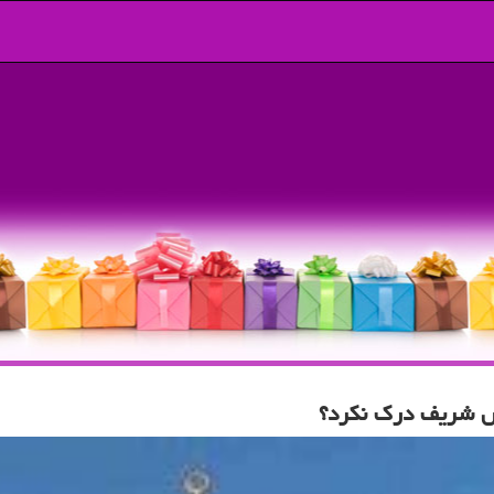
س شریف درك نكرد؟