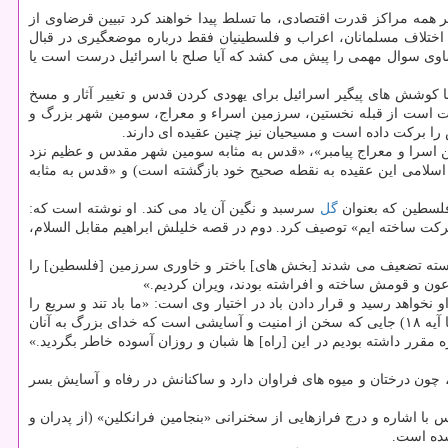
بر همه مراکز قدرت اقتصادی، ما تسلط پیدا خواهند کرد تبیین قرضاوی از
اختلاف مسلمانان، اعراب و فلسطینیان فقط درباره موضعگیری در قبال
اوی سوال مهمی را پیش می کشد که آیا صلح با اسرائیل درست است یا
 کوشش های پیگیر اسرائیل برای یهودی کردن قدس و تغییر آثار و مسخ
رت است از قبله نخستین، سرزمین اسراء و معراج، سومین شهر بزرگ و
ا برکت داده است و مسیحیان نیز چنین عقیده ای دارند.
ن اسرا و معراج پیامبر»، «قدس به مثابه سومین شهر مقدس و عظیم نزد
 اسلامی این عقیده به نقطه صحیح خود بازگشته است) و «قدس به مثابه
فلسطین که بعنوان
گل
سرسبد و نگین آن یاد می کند. او نوشته است که:
برکت ساخته ایم» توصیف کرد. دوم در قصه خلیلش ابراهیم مقابل السلام،
وره مبارکه اعراف آیه ۱۳۷) سخن می گوید: «و به آن گروهی که پیوسته تضعیف می شدند [بخش های] باختر و خاوری سرزمین [فلسطین] را
رعون و قومش ساخته و افراشته بودند، ویران کردیم.»
کسی پس از او نخواهد رسید و قرار دادن باد در اختیار وی است: «ما باد تند و سریع را
فرمانبردار سلیمان کرده بودیم تا به فرمان او به سمت سرزمینی حرکت نماید که پر خیر و برکتش ساخته بودیم.» پنجم در قصه «سبأ» (سوره مبارکه سبا آیه ۱۸) جایی که سخن از امنیت و آسایشی است که خدای بزرگ به آنان
ه مقرر داشته بودیم در این [راه] ها شبان و روزان آسوده ‏خاطر بگردید.»
ون درختان و میوه های فراوان دارد و ساکنانش در رفاه و آسایش بسر
 با اشاره و درج فرازهایی از سخنرانی «بنجامین فرانکلین» (از پدران و
شده است.