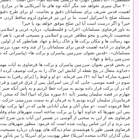
۲۰۰ سال سپری نخواهد شد مگر آنکه نوه های ما آمریکایی ها در مزارع
اهمیت قدس شریف برای مسلمانان دقیق و بجاست. او برای طرح دقیق بحث
مسئله صلح با اسرائیل است. بنا بر این نیز قرضاوی لزوم ساقط کردن
خیر؟ و اگر درست است آیا این صلح موفق خواهد بود یا خیر؟
به باور قرضاوی مسلمانان، اعراب و فلسطینیان، درباره عربی و اسلام
شخصیت تاریخی و محو مظاهر عربی و اسلامی و مسیحی قدس، با هم اختل
مهد رسالت ها و مکان برکت ها و خاک رباط و جهاد. همانطور که از اولین
قرضاوی در ادامه اهمیت قدس برای مسلمانان را از چند وجه مورد بررسی
مسلمانان»، «قدس بعنوان سرزمین پیامبران و برکت ها» (پیامبرانی که 
سرزمین رباط و جهاد».
در بخش قدس بعنوان سرزمین پیامبران و برکت ها قرضاوی به آیات مهمی 
«خداوند متعال در پنج نقطه از کتابش این خاک را به برکت توصیف کرده ا
(سوره مبارکه انبیا آیه ۷۱) می فرماید: «و او و لوط را [برای رفتن] به سمت آن سرزمینی که برای جهانیان در آن برکت نهاده بودیم رهانیدیم.»
که در آن برکت قرار داده بودیم به میراث عطا کردیم و به پاس آنکه صبر 
چهارم در قصه سلیمان پیغمبر (آیه ۸۱ سوره
عطا فرموده است: «و میان آنان و میان آبادانی هایی که در آنها برکت نها‬
پس این شهرها که خداوند آنها را پر برکت ساخته است شهرهای شام وف
قرضاوی بعد از این به سخنی از آلوسی در تفسیر این آیات بدین شرح ا
می برند و از ابن عباس روایت شده است که فرمود: منظور شهرهای بیت ا
قرضاوی همین طور با هوشمندی تمام دیدگاه های یهودیان درباره مسیحیت و 
بنیان گذاران ایالات متحده آمریکا) خطر یهودیت برای آمریکا را نیز یا