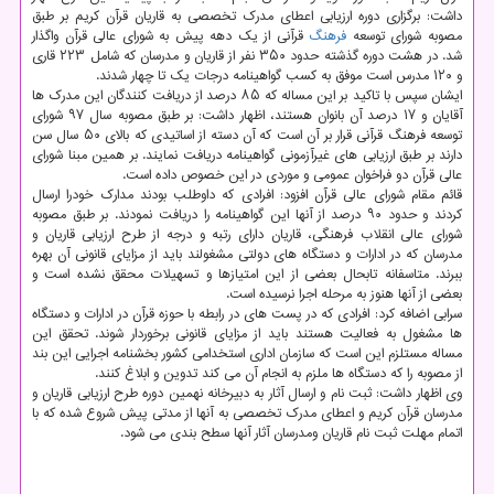
داشت: برگزاری دوره ارزیابی اعطای مدرک تخصصی به قاریان قرآن کریم بر طبق
مصوبه شورای توسعه
فرهنگ
قرآنی از یک دهه پیش به شورای عالی قرآن واگذار
شد. در هشت دوره گذشته حدود ۳۵۰ نفر از قاریان و مدرسان که شامل ۲۲۳ قاری
و ۱۲۰ مدرس است موفق به کسب گواهینامه درجات یک تا چهار شدند.
ایشان سپس با تاکید بر این مساله که ۸۵ درصد از دریافت کنندگان این مدرک ها
آقایان و ۱۷ درصد آن بانوان هستند، اظهار داشت: بر طبق مصوبه سال ۹۷ شورای
توسعه فرهنگ قرآنی قرار بر آن است که آن دسته از اساتیدی که بالای ۵۰ سال سن
دارند بر طبق ارزیابی های غیرآزمونی گواهینامه دریافت نمایند. بر همین مبنا شورای
عالی قرآن دو فراخوان عمومی و موردی در این خصوص داده است.
قائم مقام شورای عالی قرآن افزود: افرادی که داوطلب بودند مدارک خودرا ارسال
کردند و حدود ۹۰ درصد از آنها این گواهینامه را دریافت نمودند. بر طبق مصوبه
شورای عالی انقلاب فرهنگی، قاریان دارای رتبه و درجه از طرح ارزیابی قاریان و
مدرسان که در ادارات و دستگاه های دولتی مشغولند باید از مزایای قانونی آن بهره
ببرند. متاسفانه تابحال بعضی از این امتیازها و تسهیلات محقق نشده است و
بعضی از آنها هنوز به مرحله اجرا نرسیده است.
سرابی اضافه کرد: افرادی که در پست های در رابطه با حوزه قرآن در ادارات و دستگاه
ها مشغول به فعالیت هستند باید از مزایای قانونی برخوردار شوند. تحقق این
مساله مستلزم این است که سازمان اداری استخدامی کشور بخشنامه اجرایی این بند
از مصوبه را که دستگاه ها ملزم به انجام آن می کند تدوین و ابلاغ کنند.
وی اظهار داشت: ثبت نام و ارسال آثار به دبیرخانه نهمین دوره طرح ارزیابی قاریان و
مدرسان قرآن کریم و اعطای مدرک تخصصی به آنها از مدتی پیش شروع شده که با
اتمام مهلت ثبت نام قاریان ومدرسان آثار آنها سطح بندی می شود.