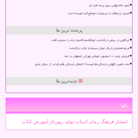
شور جام جهانی روی پرده نقره ای
امروز ارتباطات با سرنوشت جوامع گره خورده است
پربحث ترین ها
عراقچی در پیامی درگذشت ابوالقاسم قاسم زاده را تسلیت گفت
مریم همتیان بازیگر جوان سینما و تئاتر درگذشت
فروش بلیت ۲۱ میلیون تومانی تهران_اصفهان رد شد
علت تغییر ناگهانی بارندگی ها چیست؟ احتمال بارندگی های فراتر از نرمال پاییز
جدیدترین ها
تگها
انتشار
فرهنگ
رمان
ادبیات
تولید
رپورتاژ
آموزش
كتاب