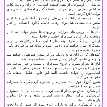
انتظار می‎ رود فصل گردشگری ترکیه از عید فطر آغاز شود.
به نقل از «ارسوی»، از هفته گذشته اطلاعیه ای برای رعایت نکات
بهداشتی همچون ضرورت رعایت فاصله گذاری اجتماعی به هتل های
ترکیه ابلاغ گردیده است.
بعد از دریافت این ابلاغیه، هتل های ترکیه روند آمادسازی و طراحی
بخش های مختلف هتل برای رعایت فاصله گذاری اجتماعی را آغاز
کردند.
هتل ها به دوربین های حرارتی در ورودی ها مجهز خواهند شد تا از
دمای بدن کارکنان و مسافران اطمینان حاصل شود.
از این پس هنگام صرف وعده های غذایی فقط کارکنان غذا را برای
مسافران سرو خواهند کرد و دسر، میوه و سالاد هم در ظروف یکبار
مصرف عرضه خواهد شد.
کلیدهای کارتی اتاق ها به وسیله نور فرابنفش ضدعفونی خواهد شد
و در لابی ها خودکارهای یک بار مصرف استفاده خواهد شد.
اتاق ها بعد از تسویه و خروج مسافران تا بیست و چهار ساعت بعد
تحویل داده نمی شوند و در هر نوبت فقط یک نفر امکان استفاده از
آسانسورها را خواهد داشت، البته این قانون شامل اعضای یک
خانواده نمی گردد.
شیوع کرونا حوزه های بسیاری را همچون گردشگری با خسارات
شدید مواجه کرده است.
گردشگری بخش مهمی از اقتصاد ترکیه به حساب می آید. مسئولان
گردشگری ترکیه انتظار داشتند امسال شاهد ورود ۵۸ میلیون
بازدیدکننده باشند.
وزیر گردشگری ترکیه به تازگی اعلام نمود اگر شیوع کرونا تحت