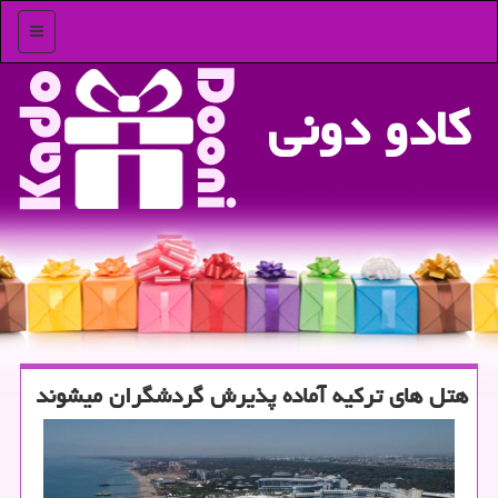
منو
كادو دونی
هتل های تركیه آماده پذیرش گردشگران می‎شوند